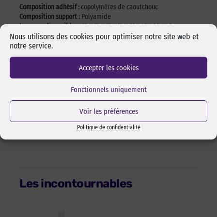
Composition adhésif :
copolymères de caoutchouc
Composition support :
Polyamide
Largeurs disponibles :
10 – 13 – 15 – 19 – 22 – 25 – 35 – 45 mm
Conditionnements diponibles :
Rouleau
Nous utilisons des cookies pour optimiser notre site web et
notre service.
Cycles d’utilisation :
Important (50 % du pouvoir agrippant après
10 000 ouvertures/fermetures)
Couples d’auto-agrippants :
Accepter les cookies
Boucle et crochet : couple standard, le plus endurant – La
boucle est la partie douce (femelle) du scratch et le crochet la
Fonctionnels uniquement
partie rugueuse (mâle)
Voir les préférences
Télécharger le certificat REACH : certificat-reach-Velcro-
E20101001011425-by-pixcl.pdf
Politique de confidentialité
Les incontournables