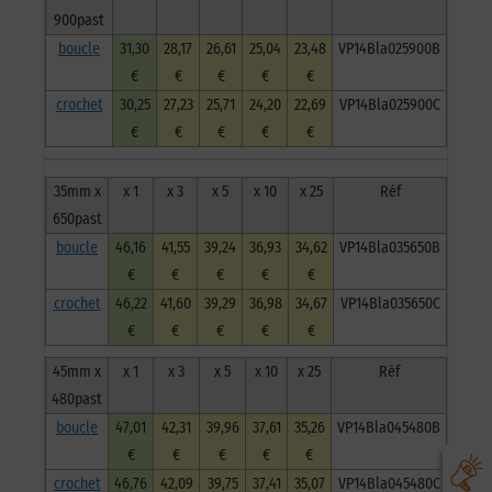
900past
boucle
31,30
28,17
26,61
25,04
23,48
VP14Bla025900B
€
€
€
€
€
crochet
30,25
27,23
25,71
24,20
22,69
VP14Bla025900C
€
€
€
€
€
35mm x
x 1
x 3
x 5
x 10
x 25
Réf
650past
boucle
46,16
41,55
39,24
36,93
34,62
VP14Bla035650B
€
€
€
€
€
crochet
46,22
41,60
39,29
36,98
34,67
VP14Bla035650C
€
€
€
€
€
45mm x
x 1
x 3
x 5
x 10
x 25
Réf
480past
boucle
47,01
42,31
39,96
37,61
35,26
VP14Bla045480B
€
€
€
€
€
crochet
46,76
42,09
39,75
37,41
35,07
VP14Bla045480C