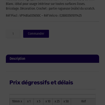
Blanc. idéal pour usage intérieur sur toutes surfaces lisses.
Bricolage. Décoration. Crochet : partie rugueuse (mâle) du scratch.
Réf Pixcl : VP14Bla035650C – Réf Velcro : E28803501011425
quantité
Commander
de
Pastilles
auto-
agrippantes
VELCOIN®
Description
de
marque
Informations complémentaires
VELCRO®
PS14
-
Prix dégressifs et délais
Blanc
-
35mm
x
10mm x
x 1
x 5
x 10
x 25
x 50
Réf
650past