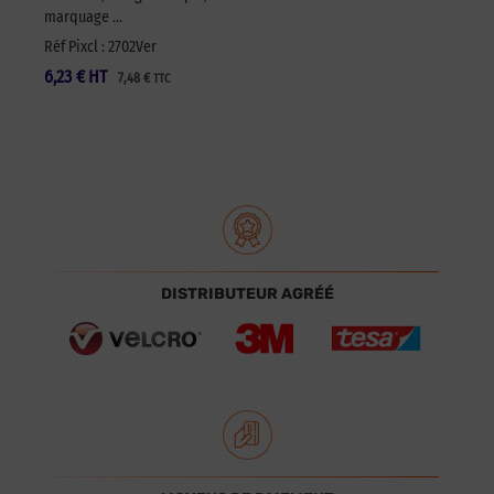
marquage …
Réf Pixcl : 2702Ver
6,23
€
HT
7,48
€
TTC
DISTRIBUTEUR AGRÉÉ