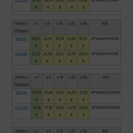
crochet
27,49
24,74
23,37
21,99
20,62
VP14Bla0151300C
€
€
€
€
€
19mm x
x 1
x 5
x 10
x 25
x 50
Réf
1120past
boucle
26,57
23,91
22,59
21,26
19,93
VP14Bla0191120B
€
€
€
€
€
crochet
27,22
24,50
23,14
21,78
20,42
VP14Bla0191120C
€
€
€
€
€
22mm x
x 1
x 5
x 10
x 25
x 50
Réf
1000past
boucle
30,03
27,03
25,53
24,03
22,52
VP14Bla0221000B
€
€
€
€
€
crochet
30,18
27,16
25,65
24,15
22,64
VP14Bla0221000C
€
€
€
€
€
25mm x
x 1
x 5
x 10
x 25
x 50
Réf