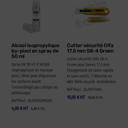
Alcool isopropylique
Cutter sécurité Olfa
by-pixcl en spray de
17,5 mm SK-4 Green
50 ml
Cutter sécurité Olfa SK-4
Spray de 50 ml d’alcool
Green pour lames 17,5 mm.
isopropylique de marque
Changement de lame rapide
pixcl, idéal pour dégraisser
et sans outils. Manche en
les surfaces avant
ABS 100% recyclé. Ambidextre.
l’assemblage pas collage ou
Réf Pixcl : OLFA175SK4
adhésivage.
15,05
€
HT
18,06
€
TTC
Réf Pixcl : ALISPIXSPR005
4,05
€
HT
4,86
€
TTC