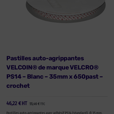
Pastilles auto-agrippantes
VELCOIN® de marque VELCRO®
PS14 – Blanc – 35mm x 650past –
crochet
46,22
€
HT
55,46
€
TTC
Pastilles auto-agrippantes avec adhésif PS14 (standard). Ø 35 mm.