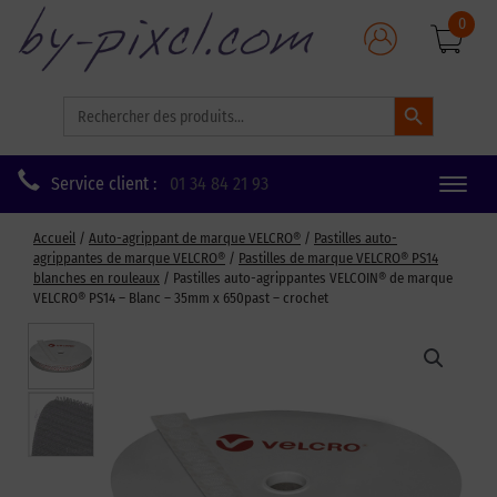
0
Search Button
Search
for:
Service client :
01 34 84 21 93
Toggle
naviga
Accueil
/
Auto-agrippant de marque VELCRO®
/
Pastilles auto-
agrippantes de marque VELCRO®
/
Pastilles de marque VELCRO® PS14
blanches en rouleaux
/ Pastilles auto-agrippantes VELCOIN® de marque
VELCRO® PS14 – Blanc – 35mm x 650past – crochet