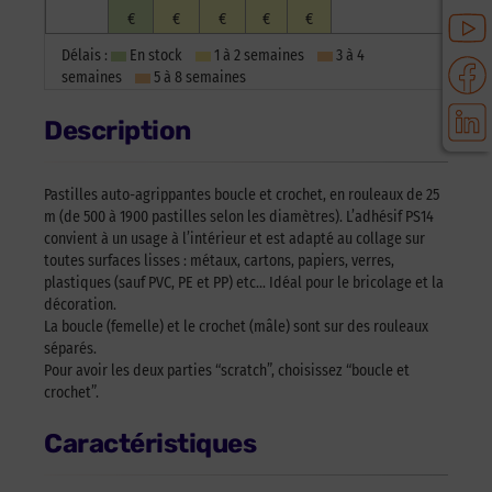
€
€
€
€
€
Délais :
En stock
1 à 2 semaines
3 à 4
semaines
5 à 8 semaines
Description
Pastilles auto-agrippantes boucle et crochet, en rouleaux de 25
m (de 500 à 1900 pastilles selon les diamètres). L’adhésif PS14
convient à un usage à l’intérieur et est adapté au collage sur
toutes surfaces lisses : métaux, cartons, papiers, verres,
plastiques (sauf PVC, PE et PP) etc… Idéal pour le bricolage et la
décoration.
La boucle (femelle) et le crochet (mâle) sont sur des rouleaux
séparés.
Pour avoir les deux parties “scratch”, choisissez “boucle et
crochet”.
Caractéristiques