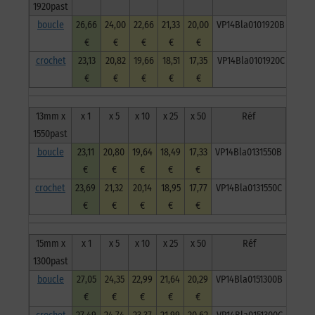
-
1920past
crochet
boucle
26,66
24,00
22,66
21,33
20,00
VP14Bla0101920B
€
€
€
€
€
crochet
23,13
20,82
19,66
18,51
17,35
VP14Bla0101920C
€
€
€
€
€
13mm x
x 1
x 5
x 10
x 25
x 50
Réf
1550past
boucle
23,11
20,80
19,64
18,49
17,33
VP14Bla0131550B
€
€
€
€
€
crochet
23,69
21,32
20,14
18,95
17,77
VP14Bla0131550C
€
€
€
€
€
15mm x
x 1
x 5
x 10
x 25
x 50
Réf
1300past
boucle
27,05
24,35
22,99
21,64
20,29
VP14Bla0151300B
€
€
€
€
€