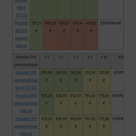
manuel
50ml
1/1-1/2
Pistolet
551,33
496,20
485,17
474,14
463,12
EPXMAN400
3M EPX
€
€
€
€
€
manuel
400 ml
Pistolet EPX
x 1
x 2
x 3
x 5
x 10
Réf
pneumatique
Pistolet EPX
299,98
269,98
263,98
257,98
251,98
EPXPN50
pneumatique
€
€
€
€
€
50 ml 1/1-1/2
Pistolet EPX
923,28
830,95
812,49
794,02
775,56
EPXPN400
pneumatique
€
€
€
€
€
400 ml
Pistolet EPX
923,28
830,95
812,49
794,02
775,56
EPXPN490
pneumatique
€
€
€
€
€
490 ml