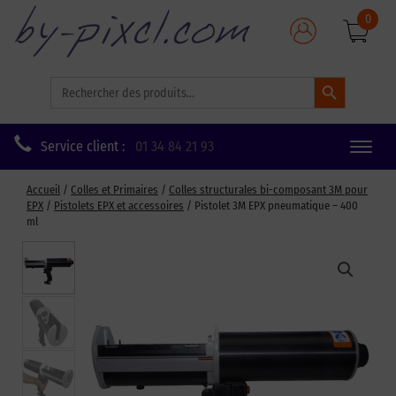
0
Search Button
Search
for:
Service client :
01 34 84 21 93
Toggle
naviga
Accueil
/
Colles et Primaires
/
Colles structurales bi-composant 3M pour
EPX
/
Pistolets EPX et accessoires
/ Pistolet 3M EPX pneumatique – 400
ml