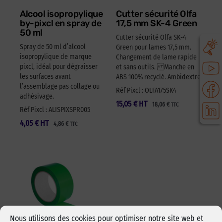
Alcool isopropylique
Cutter sécurité Olfa
by-pixcl en spray de
17,5 mm SK-4 Green
50 ml
Cutter sécurité Olfa SK-4
Spray de 50 ml d’alcool
Green pour lames 17,5 mm.
isopropylique de marque
Changement de lame rapide
pixcl, idéal pour dégraisser
et sans outils. Manche en
les surfaces avant
ABS 100% recyclé. Ambidextre.
l’assemblage pas collage ou
Réf Pixcl : OLFA175SK4
adhésivage.
15,05
€
HT
18,06
€
TTC
Réf Pixcl : ALISPIXSPR005
4,05
€
HT
4,86
€
TTC
Nous utilisons des cookies pour optimiser notre site web et