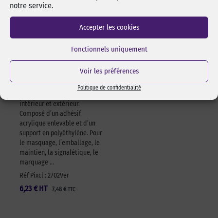
notre service.
Adhésif polyvalent
Accepter les cookies
vert 622 – 50mm x
25m – à l’unité
Fonctionnels uniquement
Adhésif vert simple face
polyvalent, très puissant, se
Voir les préférences
découpe facilement à la main,
s’enlève sans trace,
Politique de confidentialité
repositionnable. Utilisable en
intérieur et extérieur.
Composé d’un adhésif
acrylique enlevable et d’un
support en polyéthylène. Pour
le masquage, l’emballage, le
maintien, la signalétique, le
marquage …
Réf Pixcl : 2702Ver
6,23
€
HT
7,48
€
TTC