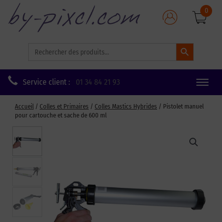
0
Search Button
Search
for:
Service client :
01 34 84 21 93
Toggle
naviga
Accueil
/
Colles et Primaires
/
Colles Mastics Hybrides
/ Pistolet manuel
pour cartouche et sache de 600 ml