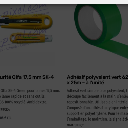
urité Olfa 17,5 mm SK-4
Adhésif polyvalent vert 
x 25m – à l’unité
é Olfa SK-4 Green pour lames 17,5 mm.
Adhésif vert simple face polyvalent, t
lame rapide et sans outils.
découpe facilement à la main, s’enlèv
 100% recyclé. Ambidextre.
repositionnable. Utilisable en intérie
Composé d’un adhésif acrylique enlev
A175SK4
support en polyéthylène. Pour le ma
,06
€
TTC
l’emballage, le maintien, la signaléti
marquage …