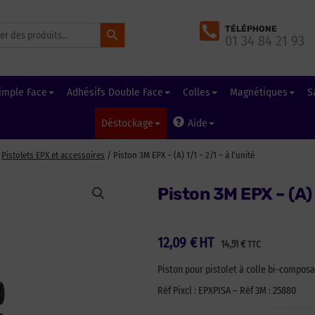
Search Button
TÉLÉPHONE
01 34 84 21 93
imple Face
Adhésifs Double Face
Colles
Magnétiques
S
Déstockage
Aide
/
Pistolets EPX et accessoires
/ Piston 3M EPX – (A) 1/1 – 2/1 – à l’unité
Piston 3M EPX – (A) 1
12,09
€
HT
14,51
€
TTC
Piston pour pistolet à colle bi-composa
Réf Pixcl : EPXPISA – Réf 3M : 25880