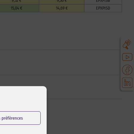
9,52 €
9,30 €
EPXPISB
15,04 €
14,69 €
EPXPISD
s préférences