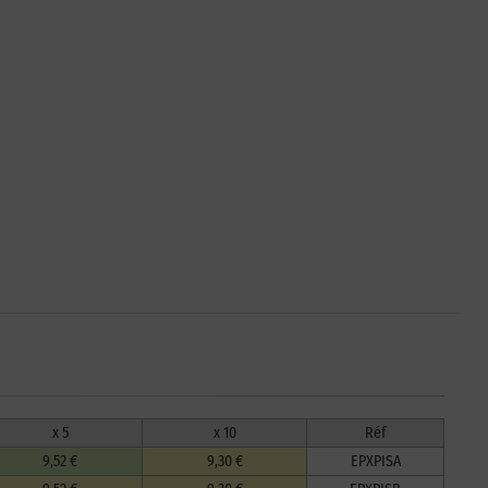
x 5
x 10
Réf
9,52 €
9,30 €
EPXPISA