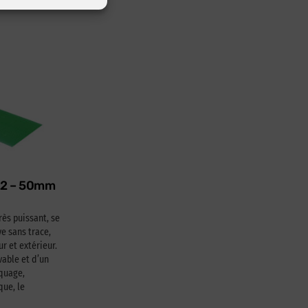
622 – 50mm
rès puissant, se
e sans trace,
ur et extérieur.
able et d’un
squage,
que, le