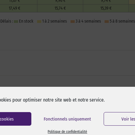
11,07 €
9,96 €
9,74 €
17,49 €
15,74 €
15,39 €
Délais :
En stock
1 à 2 semaines
3 à 4 semaines
5 à 8 semaines
ookies pour optimiser notre site web et notre service.
 cookies
Fonctionnels uniquement
Voir le
Politique de confidentialité