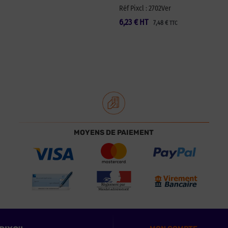
Réf Pixcl : 2702Ver
6,23
€
HT
7,48
€
TTC
MOYENS DE PAIEMENT