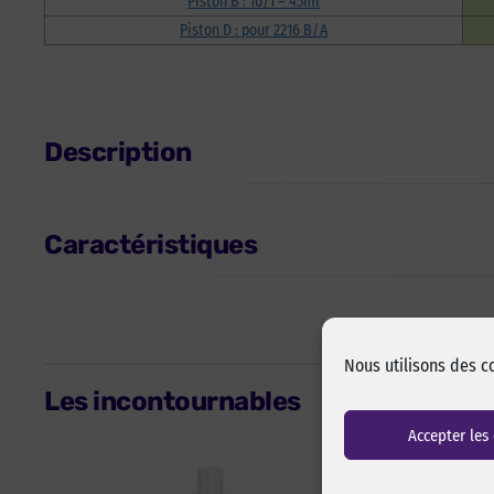
Piston B : 10/1 – 45ml
Piston D : pour 2216 B/A
Description
Caractéristiques
Nous utilisons des c
Les incontournables
Accepter les