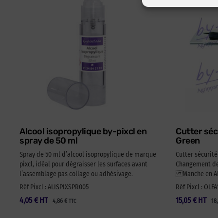
Alcool isopropylique by-pixcl en
Cutter séc
spray de 50 ml
Green
Spray de 50 ml d’alcool isopropylique de marque
Cutter sécurit
pixcl, idéal pour dégraisser les surfaces avant
Changement de 
l’assemblage pas collage ou adhésivage.
Manche en ABS
Réf Pixcl : ALISPIXSPR005
Réf Pixcl : OLF
4,05
€
HT
15,05
€
HT
4,86
€
18
TTC