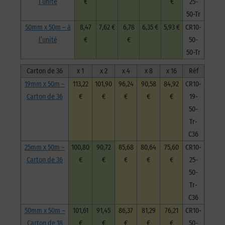
l’unité
€
€
25-
50-Tr
50mm x 50m – à
8,47
7,62 €
6,78
6,35 €
5,93 €
CR10-
l’unité
€
€
50-
50-Tr
Carton de 36
x 1
x 2
x 4
x 8
x 16
Réf
19mm x 50m –
113,22
101,90
96,24
90,58
84,92
CR10-
Carton de 36
€
€
€
€
€
19-
50-
Tr-
C36
25mm x 50m –
100,80
90,72
85,68
80,64
75,60
CR10-
Carton de 36
€
€
€
€
€
25-
50-
Tr-
C36
50mm x 50m –
101,61
91,45
86,37
81,29
76,21
CR10-
Carton de 18
€
€
€
€
€
50-