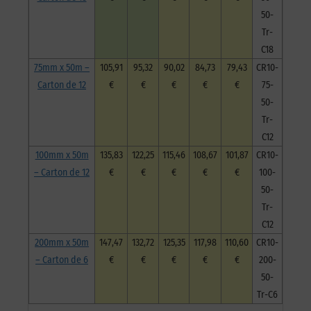
50-
Tr-
C18
75mm x 50m –
105,91
95,32
90,02
84,73
79,43
CR10-
Carton de 12
€
€
€
€
€
75-
50-
Tr-
C12
100mm x 50m
135,83
122,25
115,46
108,67
101,87
CR10-
– Carton de 12
€
€
€
€
€
100-
50-
Tr-
C12
200mm x 50m
147,47
132,72
125,35
117,98
110,60
CR10-
– Carton de 6
€
€
€
€
€
200-
50-
Tr-C6