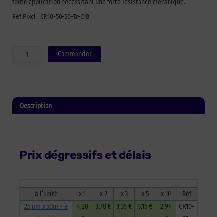
toute application nécessitant une forte résistance mécanique.
Réf Pixcl : CR10-50-50-Tr-C18
quantité
Commander
de
Ruban
adhésif
armé
chaîne
Description
et
trame
Informations complémentaires
CR10
-
50mm
Prix dégressifs et délais
x
50m
-
Carton
à l’unité
x 1
x 2
x 3
x 5
x 10
Réf
de
18
25mm x 50m – à
4,20
3,78 €
3,36 €
3,15 €
2,94
CR10-