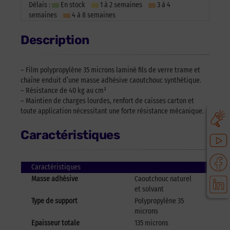
Délais :
En stock
1 à 2 semaines
3 à 4
semaines
4 à 8 semaines
Description
– Film polypropylène 35 microns laminé fils de verre trame et
chaîne enduit d’une masse adhésive caoutchouc synthétique.
– Résistance de 40 kg au cm²
– Maintien de charges lourdes, renfort de caisses carton et
toute application nécessitant une forte résistance mécanique.
Caractéristiques
Caractéristiques
Masse adhésive
Caoutchouc naturel
et solvant
Type de support
Polypropylène 35
microns
Epaisseur totale
135 microns