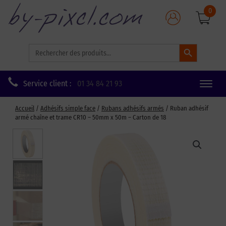
0
Search Button
Search
for:
Service client :
01 34 84 21 93
Toggle
naviga
Accueil
/
Adhésifs simple face
/
Rubans adhésifs armés
/ Ruban adhésif
armé chaîne et trame CR10 – 50mm x 50m – Carton de 18