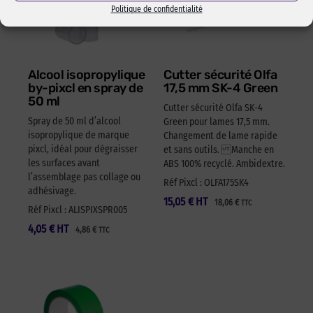
Politique de confidentialité
Alcool isopropylique
Cutter sécurité Olfa
by-pixcl en spray de
17,5 mm SK-4 Green
50 ml
Cutter sécurité Olfa SK-4
Spray de 50 ml d’alcool
Green pour lames 17,5 mm.
isopropylique de marque
Changement de lame rapide
pixcl, idéal pour dégraisser
et sans outils. Manche en
les surfaces avant
ABS 100% recyclé. Ambidextre.
l’assemblage pas collage ou
Réf Pixcl : OLFA175SK4
adhésivage.
15,05
€
HT
18,06
€
TTC
Réf Pixcl : ALISPIXSPR005
4,05
€
HT
4,86
€
TTC