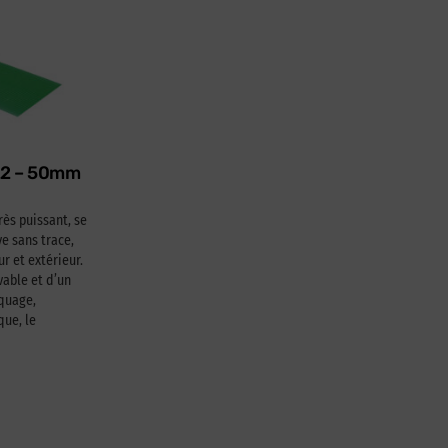
622 – 50mm
rès puissant, se
e sans trace,
ur et extérieur.
able et d’un
squage,
que, le