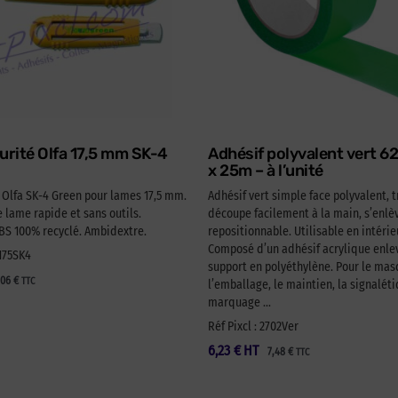
urité Olfa 17,5 mm SK-4
Adhésif polyvalent vert 
x 25m – à l’unité
é Olfa SK-4 Green pour lames 17,5 mm.
Adhésif vert simple face polyvalent, t
lame rapide et sans outils.
découpe facilement à la main, s’enlèv
 100% recyclé. Ambidextre.
repositionnable. Utilisable en intérie
Composé d’un adhésif acrylique enlev
A175SK4
support en polyéthylène. Pour le ma
,06
€
TTC
l’emballage, le maintien, la signaléti
marquage …
Réf Pixcl : 2702Ver
6,23
€
HT
7,48
€
TTC