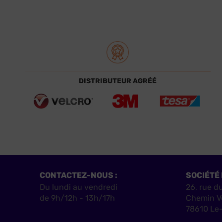
DISTRIBUTEUR AGRÉÉ
CONTACTEZ-NOUS :
SOCIÉTÉ 
Du lundi au vendredi
26, rue d
de 9h/12h - 13h/17h
Chemin V
78610 Le-