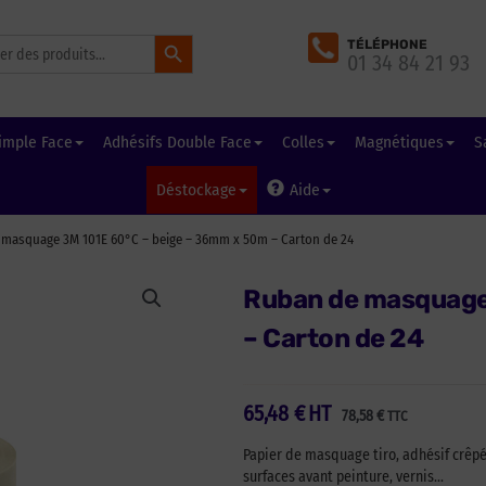
Search Button
TÉLÉPHONE
01 34 84 21 93
imple Face
Adhésifs Double Face
Colles
Magnétiques
S
Déstockage
Aide
masquage 3M 101E 60°C – beige – 36mm x 50m – Carton de 24
Ruban de masquage
– Carton de 24
65,48
€
HT
78,58
€
TTC
Papier de masquage tiro, adhésif crêpé
surfaces avant peinture, vernis…