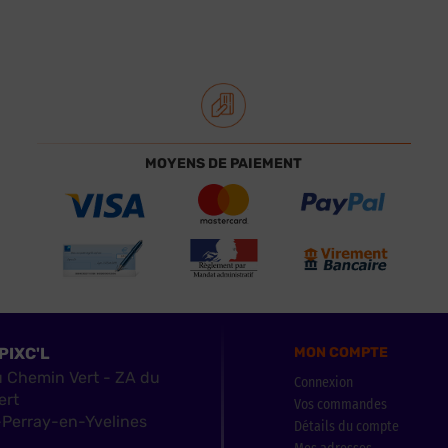
MOYENS DE PAIEMENT
PIXC'L
MON COMPTE
u Chemin Vert - ZA du
Connexion
ert
Vos commandes
Perray-en-Yvelines
Détails du compte