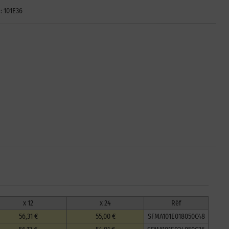
: 101E36
x 12
x 24
Réf
56,31 €
55,00 €
SFMA101E018050C48