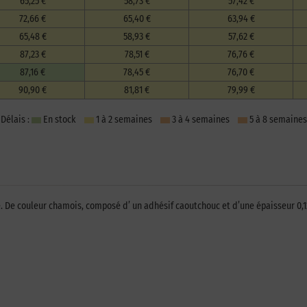
65,25 €
58,73 €
57,42 €
72,66 €
65,40 €
63,94 €
65,48 €
58,93 €
57,62 €
87,23 €
78,51 €
76,76 €
87,16 €
78,45 €
76,70 €
90,90 €
81,81 €
79,99 €
Délais :
En stock
1 à 2 semaines
3 à 4 semaines
5 à 8 semaines
. De couleur chamois, composé d’ un adhésif caoutchouc et d’une épaisseur 0,