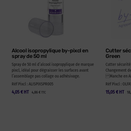
Alcool isopropylique by-pixcl en
Cutter séc
spray de 50 ml
Green
Spray de 50 ml d’alcool isopropylique de marque
Cutter sécurit
pixcl, idéal pour dégraisser les surfaces avant
Changement de 
l’assemblage pas collage ou adhésivage.
Manche en ABS
Réf Pixcl : ALISPIXSPR005
Réf Pixcl : OLF
4,05
€
HT
15,05
€
HT
4,86
€
18
TTC