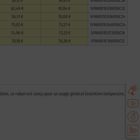
56,12 €
54,81 €
SFMA101E024050C36
62,49 €
61,04 €
SFMA101E030050C32
56,31 €
55,00 €
SFMA101E036050C24
75,02 €
73,27 €
SFMA101E048050C24
74,96 €
73,22 €
SFMA101E072050C16
78,18 €
76,36 €
SFMA101E100050C12
12mm, ce ruban est conçu pour un usage général (maintien temporaire,