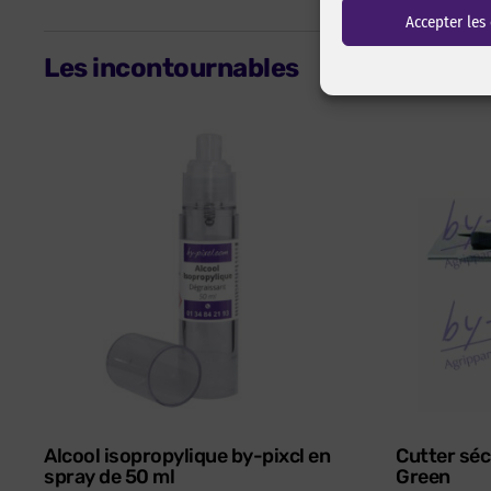
Accepter les
Les incontournables
Alcool isopropylique by-pixcl en
Cutter séc
spray de 50 ml
Green