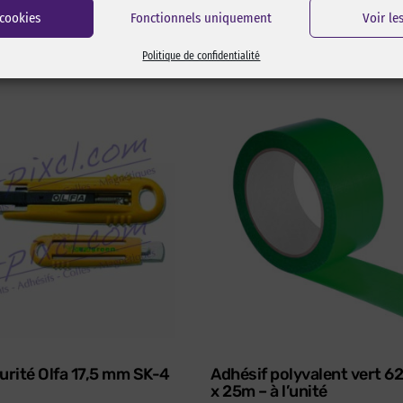
 cookies
Fonctionnels uniquement
Voir le
Politique de confidentialité
urité Olfa 17,5 mm SK-4
Adhésif polyvalent vert 
x 25m – à l’unité