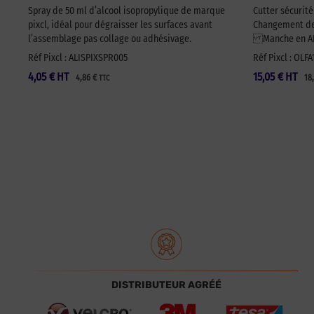
Spray de 50 ml d’alcool isopropylique de marque
Cutter sécurit
pixcl, idéal pour dégraisser les surfaces avant
Changement de 
l’assemblage pas collage ou adhésivage.
Manche en ABS
Réf Pixcl : ALISPIXSPR005
Réf Pixcl : OLF
4,05
€
HT
15,05
€
HT
4,86
€
18
TTC
DISTRIBUTEUR AGRÉÉ