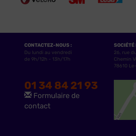
CONTACTEZ-NOUS :
SOCIÉTÉ 
Du lundi au vendredi
26, rue d
de 9h/12h - 13h/17h
Chemin V
78610 Le-
01 34 84 21 93
Formulaire de
contact