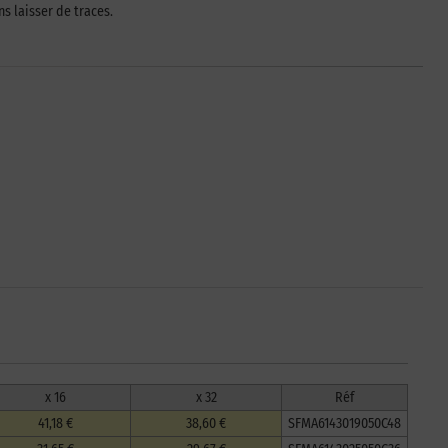
ns laisser de traces.
x 16
x 32
Réf
41,18 €
38,60 €
SFMA6143019050C48