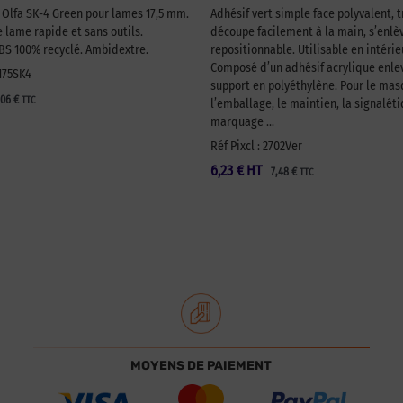
é Olfa SK-4 Green pour lames 17,5 mm.
Adhésif vert simple face polyvalent, t
lame rapide et sans outils.
découpe facilement à la main, s’enlèv
 100% recyclé. Ambidextre.
repositionnable. Utilisable en intérie
Composé d’un adhésif acrylique enlev
A175SK4
support en polyéthylène. Pour le ma
,06
€
TTC
l’emballage, le maintien, la signaléti
marquage …
Réf Pixcl : 2702Ver
6,23
€
HT
7,48
€
TTC
MOYENS DE PAIEMENT