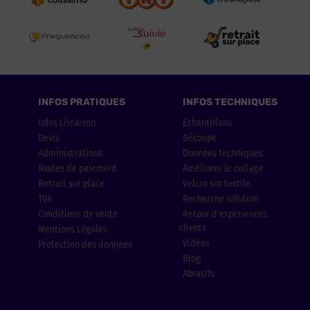
INFOS PRATIQUES
INFOS TECHNIQUES
Infos Livraison
Echantillons
Devis
Découpe
Administrations
Données techniques
Modes de paiement
Améliorer le collage
Retrait sur place
Velcro sur textile
TVA
Recherche solution
Conditions de vente
Retour d'expériences
clients
Mentions Légales
Vidéos
Protection des données
Blog
Abrasifs