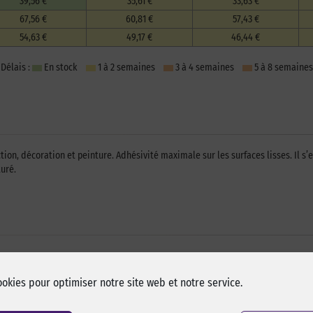
39,56 €
35,61 €
33,63 €
67,56 €
60,81 €
57,43 €
54,63 €
49,17 €
46,44 €
Délais :
En stock
1 à 2 semaines
3 à 4 semaines
5 à 8 semaines
n, décoration et peinture. Adhésivité maximale sur les surfaces lisses. Il s’en
turé.
ookies pour optimiser notre site web et notre service.