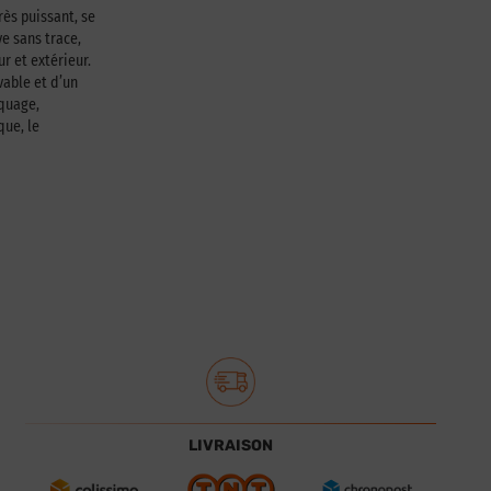
rès puissant, se
e sans trace,
ur et extérieur.
able et d’un
squage,
que, le
LIVRAISON