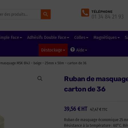
Search Button
TÉLÉPHONE
01 34 84 21 93
imple Face
Adhésifs Double Face
Colles
Magnétiques
S
Déstockage
Aide
masquage MSK 6143 – beige – 25mm x 50m – carton de 36
Ruban de masquage
carton de 36
39,56
€
HT
47,47
€
TTC
Ruban de masquage économique 25 mm, q
Résistance à la température : 60°C. Rés