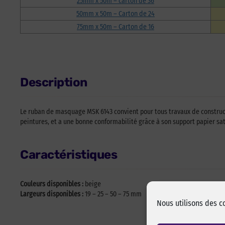
25mm x 50m – carton de 36
50mm x 50m – Carton de 24
75mm x 50m – Carton de 16
Description
Le ruban de masquage MSK 6143 convient pour tous travaux de constructio
peintures, et a une bonne conformabilité grâce à son support papier sa
Caractéristiques
Couleurs disponibles :
beige
Largeurs disponibles :
19 – 25 – 50 – 75 mm
Nous utilisons des c