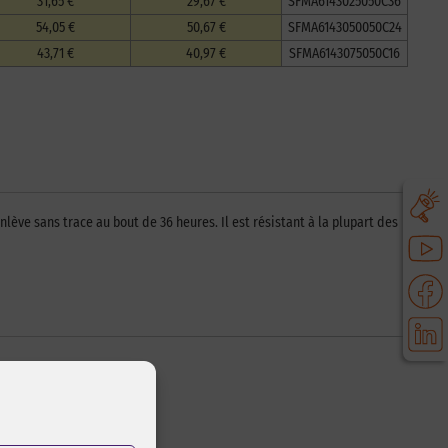
31,65 €
29,67 €
SFMA6143025050C36
54,05 €
50,67 €
SFMA6143050050C24
43,71 €
40,97 €
SFMA6143075050C16
lève sans trace au bout de 36 heures. Il est résistant à la plupart des