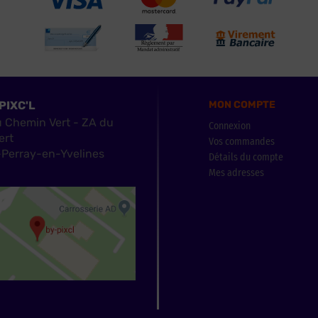
PIXC'L
MON COMPTE
u Chemin Vert - ZA du
Connexion
ert
Vos commandes
Perray-en-Yvelines
Détails du compte
Mes adresses