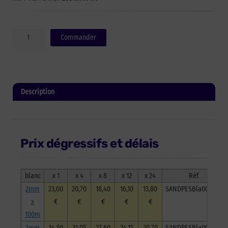
quantité
Commander
de
Sandow
polyester
-
blanc
Description
-
3mm
Informations complémentaires
x
100m
Prix dégressifs et délais
blanc
x 1
x 4
x 8
x 12
x 24
Réf
2mm
23,00
20,70
18,40
16,10
13,80
SANDPESBla002100
x
€
€
€
€
€
100m
3mm
34,50
31,05
27,60
24,15
20,70
SANDPESBla003100