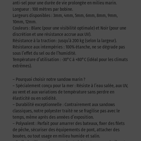
anti-sel pour une durée de vie prolongée en milieu marin.
Longueur : 100 mètres par bobine.
Largeurs disponibles : 3mm, 4mm, 5mm, 6mm, 8mm, 9mm,
10mm, 12mm.
Couleurs : Blanc (pour une visibilité optimale) et Noir (pour une
discrétion et une résistance accrue aux UV).
Résistance à la traction : Jusqu’à 200 kg (selon la largeur).
Résistance aux intempéries : 100% étanche, ne se dégrade pas
sous l’effet du sel ou de l’humidité.
Température d’utilisation : -30°C à +80°C (idéal pour les climats
extrêmes).
– Pourquoi choisir notre sandow marin ?
– Spécialement conçu pour la mer : Résiste à l’eau salée, aux UV,
au vent et aux variations de température sans perdre en
élasticité ou en solidité.
– Durabilité exceptionnelle : Contrairement aux sandows
classiques, notre polyester traité ne se fragilise pas avec le
temps, même après des années d’exposition.
– Polyvalent : Parfait pour amarrer des bateaux, fixer des filets
de pêche, sécuriser des équipements de pont, attacher des
bouées, ou tout usage en milieu humide et salin.