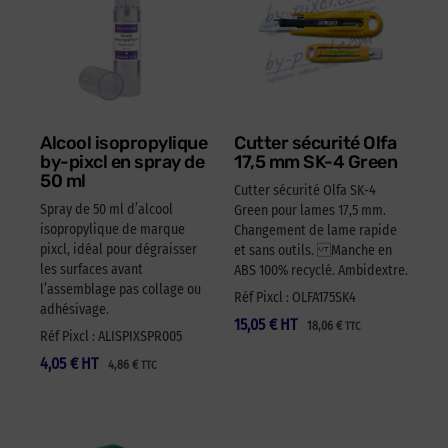
Alcool isopropylique
Cutter sécurité Olfa
by-pixcl en spray de
17,5 mm SK-4 Green
50 ml
Cutter sécurité Olfa SK-4
Spray de 50 ml d’alcool
Green pour lames 17,5 mm.
isopropylique de marque
Changement de lame rapide
pixcl, idéal pour dégraisser
et sans outils. Manche en
les surfaces avant
ABS 100% recyclé. Ambidextre.
l’assemblage pas collage ou
Réf Pixcl : OLFA175SK4
adhésivage.
15,05
€
HT
18,06
€
TTC
Réf Pixcl : ALISPIXSPR005
4,05
€
HT
4,86
€
TTC