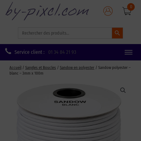
0
Search Button
Search
for:
Service client :
01 34 84 21 93
Toggle
naviga
Accueil
/
Sangles et Boucles
/
Sandow en polyester
/ Sandow polyester –
blanc – 3mm x 100m