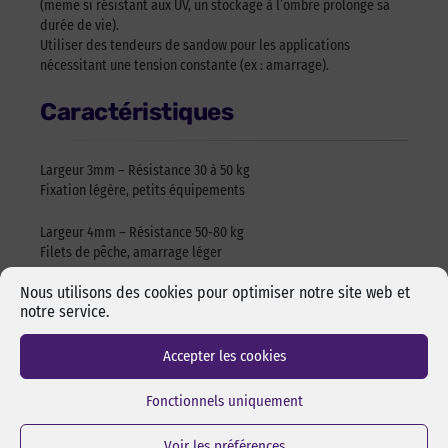
(même si résistant aux UV, un stockage à l’ombre prolonge sa
durée de vie).
Utiliser des tendeurs de sandow pour les applications
nécessitant une tension constante (ex : amarrage).
Caractéristiques
Largeur 3mm – Résistance 30 à 50 kg
Fixation légère, petits équipements
Largeur 4mm – Résistance 50-80 kg
Filets de pêche, amarrage léger
Nous utilisons des cookies pour optimiser notre site web et
Largeurs 5mm – Résistance 70-100 kg
notre service.
Fixation de bâches, matériel de pont
Accepter les cookies
Largeur 6mm – Résistance 90-120 kg
Amarrage de petits bateaux
Fonctionnels uniquement
Largeur 8mm – Résistance 120-160 kg
Sécurisation de charges lourdes
Voir les préférences