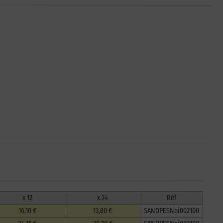
x 12
x 24
Réf
16,10 €
13,80 €
SANDPESNoi002100