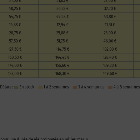
34,50 €
31,05 €
27,60 €
40,25 €
36,23 €
32,20 €
54,75 €
49,28 €
43,80 €
14,38 €
12,94 €
11,51 €
28,75 €
25,88 €
23,00 €
57,50 €
51,75 €
46,00 €
127,50 €
114,75 €
102,00 €
160,50 €
144,45 €
128,40 €
174,00 €
156,60 €
139,20 €
187,00 €
168,30 €
149,60 €
Délais :
En stock
1 à 2 semaines
3 à 4 semaines
4 à 8 semaines
l pour une durée de vie prolongée en milieu marin.