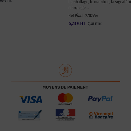
,06
€
TTC
l’emballage, le maintien, la signaléti
marquage …
Réf Pixcl : 2702Ver
6,23
€
HT
7,48
€
TTC
MOYENS DE PAIEMENT