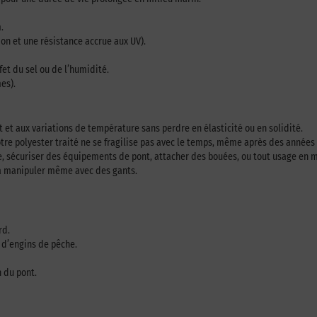
.
ion et une résistance accrue aux UV).
et du sel ou de l’humidité.
es).
t et aux variations de température sans perdre en élasticité ou en solidité.
tre polyester traité ne se fragilise pas avec le temps, même après des années 
che, sécuriser des équipements de pont, attacher des bouées, ou tout usage en m
le à manipuler même avec des gants.
rd.
n d’engins de pêche.
n du pont.