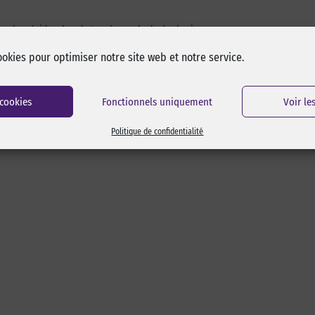
er les résidus de sel et prolonger la durée de vie.
aturée.
ookies pour optimiser notre site web et notre service.
résistant aux UV, un stockage à l’ombre prolonge sa durée de vie).
tension constante (ex : amarrage).
 cookies
Fonctionnels uniquement
Voir le
Politique de confidentialité