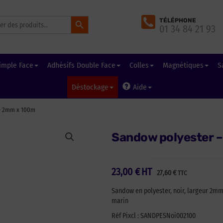
Search Button
TÉLÉPHONE
01 34 84 21 93
imple Face
Adhésifs Double Face
Colles
Magnétiques
S
Déstockage
Aide
 – 2mm x 100m
Sandow polyester –
23,00
€
HT
27,60
€
TTC
Sandow en polyester, noir, largeur 2mm
marin
Réf Pixcl : SANDPESNoi002100