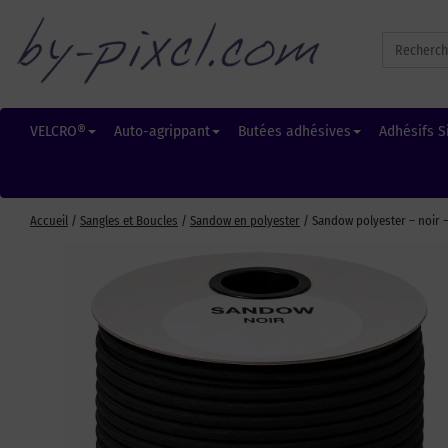
Search
for:
VELCRO®
Auto-agrippant
Butées adhésives
Adhésifs S
Accueil
/
Sangles et Boucles
/
Sandow en polyester
/ Sandow polyester – noir