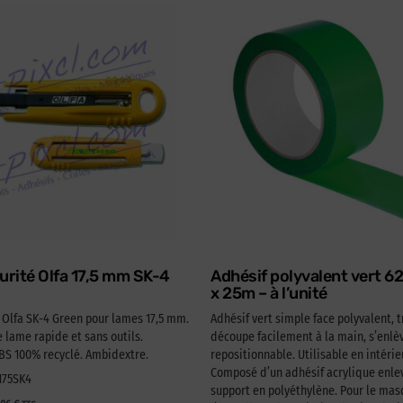
urité Olfa 17,5 mm SK-4
Adhésif polyvalent vert 
x 25m – à l’unité
é Olfa SK-4 Green pour lames 17,5 mm.
Adhésif vert simple face polyvalent, t
lame rapide et sans outils.
découpe facilement à la main, s’enlèv
 100% recyclé. Ambidextre.
repositionnable. Utilisable en intérie
Composé d’un adhésif acrylique enlev
A175SK4
support en polyéthylène. Pour le ma