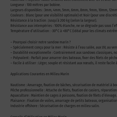
Longueur : 100 mètres par bobine.
Largeurs disponibles : 3mm, 4mm, 5mm, 6mm, 8mm, 9mm, 10mm, 12mm
Couleurs : Blanc (pour une visibilité optimale) et Noir (pour une discrét
Résistance à la traction : Jusqu’à 200 kg (selon la largeur).
Résistance aux intempéries : 100% étanche, ne se dégrade pas sous l’eff
Température d’utilisation : -30°C à +80°C (idéal pour les climats extrêm
– Pourquoi choisir notre sandow marin ?
– Spécialement conçu pour la mer : Résiste à l’eau salée, aux UV, au ven
– Durabilité exceptionnelle : Contrairement aux sandows classiques, no
– Polyvalent : Parfait pour amarrer des bateaux, fixer des filets de pê
– Facile à utiliser : Léger, souple et résistant aux nœuds, il reste faci
Applications Courantes en Milieu Marin
Nautisme : Amarrage, fixation de bâches, sécurisation de matériel à bo
Pêche professionnelle : Attache de filets, fixation de casiers, réparatio
Aquaculture : Maintien de cages à poissons, fixation de filets d’élevage.
Plaisance : Fixation de voiles, amarrage de petits bateaux, organisatio
Industrie offshore : Sécurisation de charges en milieu salin.