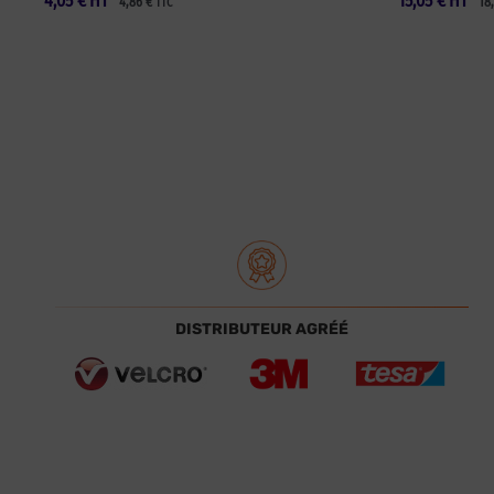
4,05
€
HT
15,05
€
HT
4,86
€
18
TTC
DISTRIBUTEUR AGRÉÉ