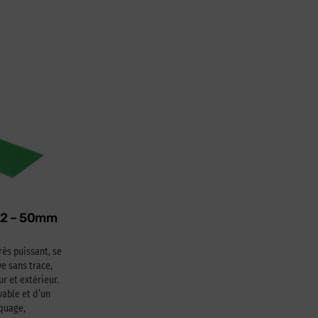
622 – 50mm
rès puissant, se
e sans trace,
ur et extérieur.
able et d’un
squage,