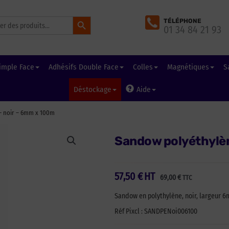
Search Button
TÉLÉPHONE
01 34 84 21 93
imple Face
Adhésifs Double Face
Colles
Magnétiques
S
Déstockage
Aide
– noir – 6mm x 100m
Sandow polyéthylèn
57,50
€
HT
69,00
€
TTC
Sandow en polythylène, noir, largeur 6
Réf Pixcl : SANDPENoi006100