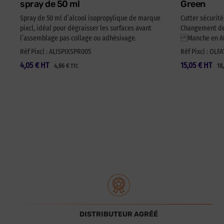
spray de 50 ml
Green
Spray de 50 ml d’alcool isopropylique de marque
Cutter sécurit
pixcl, idéal pour dégraisser les surfaces avant
Changement de 
l’assemblage pas collage ou adhésivage.
Manche en ABS
Réf Pixcl : ALISPIXSPR005
Réf Pixcl : OLF
4,05
€
HT
15,05
€
HT
4,86
€
18
TTC
DISTRIBUTEUR AGRÉÉ