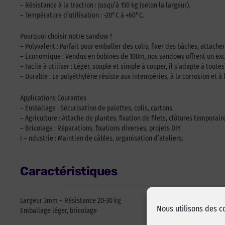
– Résistance à la traction : Jusqu’à 150 kg (selon la largeur).
– Température d’utilisation : -20°C à +60°C.
Pourquoi choisir notre sandow ?
– Polyvalent : Parfait pour emballer des colis, fixer des bâches, attach
– Économique : Vendus en bobines de 100m, nos sandows offrent un excell
– Facile à utiliser : Léger, souple et simple à couper, il s’adapte à toutes
– Durable : Le polyéthylène résiste aux intempéries, à la corrosion et 
Applications Courantes
– Emballage : Sécurisation de palettes, colis, cartons.
– Agriculture : Attache de plantes, fixation de filets, clôtures temporair
– Bricolage : Réparations, fixations diverses, projets DIY.
I – ndustrie : Maintien de câbles, organisation d’ateliers.
Caractéristiques
Largeur 3mm – Résistance 20-30 kg
Nous utilisons des c
Emballage léger, bricolage