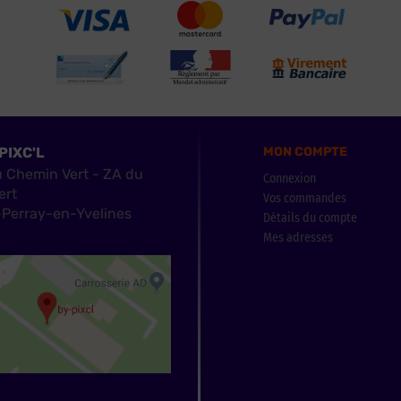
PIXC'L
MON COMPTE
u Chemin Vert - ZA du
Connexion
ert
Vos commandes
Perray-en-Yvelines
Détails du compte
Mes adresses