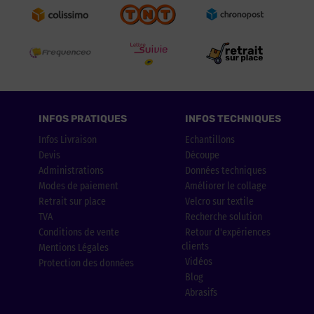
INFOS PRATIQUES
INFOS TECHNIQUES
Infos Livraison
Echantillons
Devis
Découpe
Administrations
Données techniques
Modes de paiement
Améliorer le collage
Retrait sur place
Velcro sur textile
TVA
Recherche solution
Conditions de vente
Retour d'expériences
clients
Mentions Légales
Vidéos
Protection des données
Blog
Abrasifs