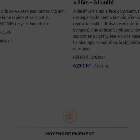
x 25m – à l’unité
é Olfa SK-4 Green pour lames 17,5 mm.
Adhésif vert simple face polyvalent, t
lame rapide et sans outils.
découpe facilement à la main, s’enlèv
 100% recyclé. Ambidextre.
repositionnable. Utilisable en intérie
Composé d’un adhésif acrylique enlev
A175SK4
support en polyéthylène. Pour le ma
,06
€
TTC
l’emballage, le maintien, la signaléti
marquage …
Réf Pixcl : 2702Ver
6,23
€
HT
7,48
€
TTC
MOYENS DE PAIEMENT