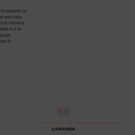
rès puissant, se
e sans trace,
ur et extérieur.
able et d’un
squage,
que, le
LIVRAISON