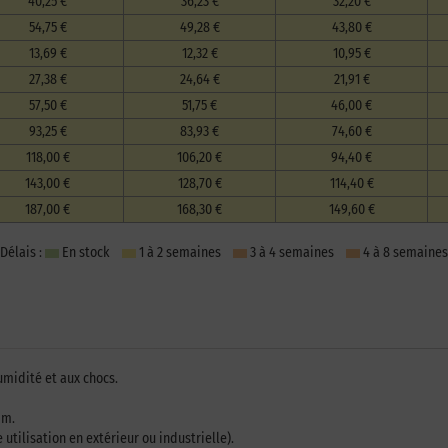
40,25 €
36,23 €
32,20 €
54,75 €
49,28 €
43,80 €
13,69 €
12,32 €
10,95 €
27,38 €
24,64 €
21,91 €
57,50 €
51,75 €
46,00 €
93,25 €
83,93 €
74,60 €
118,00 €
106,20 €
94,40 €
143,00 €
128,70 €
114,40 €
187,00 €
168,30 €
149,60 €
Délais :
En stock
1 à 2 semaines
3 à 4 semaines
4 à 8 semaines
umidité et aux chocs.
mm.
 utilisation en extérieur ou industrielle).