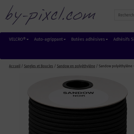
Search
for:
VELCRO®
Auto-agrippant
Butées adhésives
Adhésifs S
Accueil
/
Sangles et Boucles
/
Sandow en polyéthylène
/ Sandow polyéthylène 