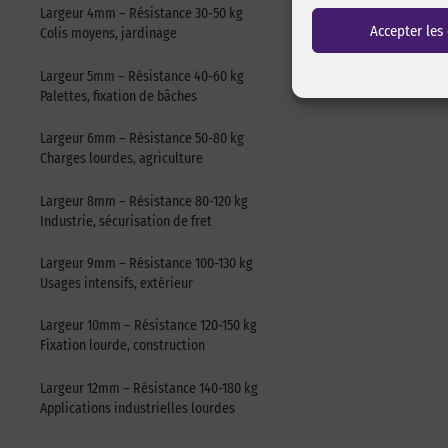
Largeur 4mm – Résistance 30-50 kg
Accepter les
Colis moyens, jardinage
Largeur 5mm – Résistance 40-60 kg
Palettes, fixation de bâches
Largeur 6mm – Résistance 50-80 kg
Charges lourdes, agriculture
Largeur 8mm – Résistance 80-120 kg
Industrie, sécurisation de fret
Largeur 9mm – Résistance 100-130 kg
Usages intensifs, extérieur
Largeur 10mm – Résistance 120-150 kg
Fixation lourde, construction
Largeur 12mm – Résistance 140-180 kg
Applications industrielles lourdes