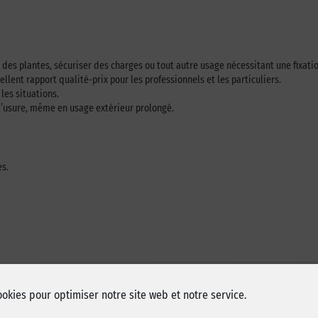
er des plantes, sécuriser des charges ou tout autre usage nécessitant une fixatio
ent rapport qualité-prix pour les professionnels et les particuliers.
 les situations.
à l’usure, même en usage extérieur prolongé.
es.
ookies pour optimiser notre site web et notre service.