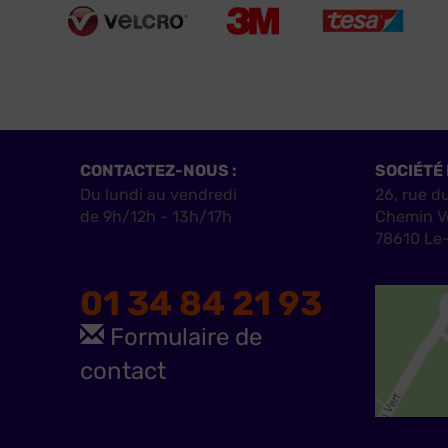
CONTACTEZ-NOUS :
SOCIÉTÉ 
Du lundi au vendredi
26, rue d
de 9h/12h - 13h/17h
Chemin V
78610 Le-
01 34 84 21 93
Formulaire de
contact