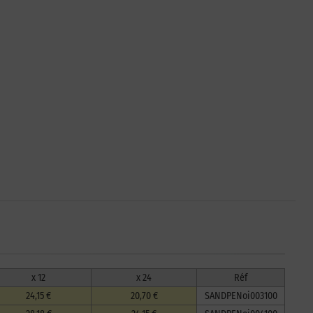
x 12
x 24
Réf
24,15 €
20,70 €
SANDPENoi003100