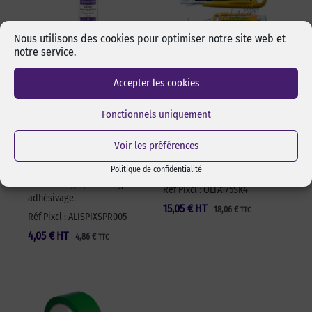
Nous utilisons des cookies pour optimiser notre site web et
notre service.
Alcool isopropylique
Cutter sécurité Olfa
Accepter les cookies
by-pixcl en spray de
17,5 mm SK-4 Green
50 ml
Fonctionnels uniquement
Cutter sécurité Olfa SK-4
Spray de 50 ml d’alcool
Green pour lames 17,5 mm.
isopropylique de marque
Changement de lame rapide
Voir les préférences
pixcl, idéal pour dégraisser
et sans outils. Manche en
Politique de confidentialité
les surfaces avant
ABS 100% recyclé. Ambidextre.
l’assemblage pas collage ou
Réf Pixcl : OLFA175SK4
adhésivage.
15,05
€
HT
18,06
€
TTC
Réf Pixcl : ALISPIXSPR005
4,05
€
HT
4,86
€
TTC