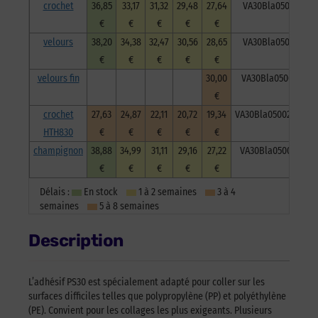
crochet
36,85
33,17
31,32
29,48
27,64
VA30Bla050025C
€
€
€
€
€
velours
38,20
34,38
32,47
30,56
28,65
VA30Bla050025V
€
€
€
€
€
velours fin
30,00
VA30Bla050025Vf
€
crochet
27,63
24,87
22,11
20,72
19,34
VA30Bla050025H830
HTH830
€
€
€
€
€
champignon
38,88
34,99
31,11
29,16
27,22
VA30Bla050025Ch
€
€
€
€
€
Délais :
En stock
1 à 2 semaines
3 à 4
semaines
5 à 8 semaines
Description
L’adhésif PS30 est spécialement adapté pour coller sur les
surfaces difficiles telles que polypropylène (PP) et polyéthylène
(PE). Convient pour les collages les plus exigeants. Plusieurs