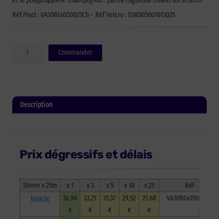
et le polypropylère. Champignon : partie rugueuse (mâle) du scratch.
Réf Pixcl : VA30Bla050025Ch – Réf Velcro : E08505001013025
quantité
Commander
de
Auto-
agrippant
adhésif
de
Description
marque
VELCRO®
Informations complémentaires
PS30
-
Blanc
Prix dégressifs et délais
-
50mm
x
25m
50mm x 25m
x 1
x 3
x 5
x 10
x 25
Réf
-
boucle
36,90
33,21
31,37
29,52
27,68
VA30Bla050025B
champignon
€
€
€
€
€