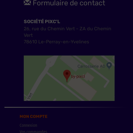
Formulaire de contact
SOCIÉTÉ PIXC'L
26, rue du Chemin Vert - ZA du Chemin
Vert
78610 Le-Perray-en-Yvelines
MON COMPTE
Connexion
Vos commandes