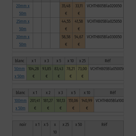
20mm x
35,48
33,11
VCHTH805Bla020050
50m
€
€
25mm x
44,55
41,58
VCHTH805Bla025050
50m
€
€
30mm x
58,58
54,67
VCHTH805Bla030050
50m
€
€
blanc
x 1
x 3
x 5
x 10
x 25
Réf
50mm
104,28
93,85
83,43
78,21
73,00
VCHTH805Bla050050
x 50m
€
€
€
€
€
blanc
x 1
x 2
x 3
x 5
x 10
Réf
100mm
201,41
181,27
161,13
151,06
140,99
VCHTH805Bla100050
x 50m
€
€
€
€
€
noir
x 1
x 5
x
x 25
x 50
Réf
10