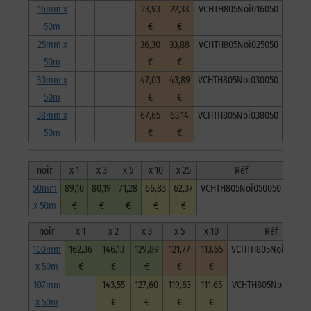
16mm x
23,93
22,33
VCHTH805Noi016050
50m
€
€
25mm x
36,30
33,88
VCHTH805Noi025050
50m
€
€
30mm x
47,03
43,89
VCHTH805Noi030050
50m
€
€
38mm x
67,65
63,14
VCHTH805Noi038050
50m
€
€
noir
x 1
x 3
x 5
x 10
x 25
Réf
50mm
89,10
80,19
71,28
66,83
62,37
VCHTH805Noi050050
x 50m
€
€
€
€
€
noir
x 1
x 2
x 3
x 5
x 10
Réf
100mm
162,36
146,13
129,89
121,77
113,65
VCHTH805Noi100050
x 50m
€
€
€
€
€
107mm
143,55
127,60
119,63
111,65
VCHTH805Noi107050
x 50m
€
€
€
€