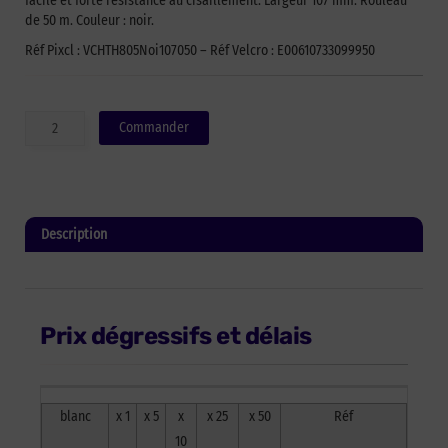
facile et forte résistance au cisaillement. Largeur 107 mm. Rouleau
de 50 m. Couleur : noir.
Réf Pixcl : VCHTH805Noi107050 – Réf Velcro : E00610733099950
quantité
Commander
de
Auto-
agrippant
crochet
plastique
Description
de
marque
Informations complémentaires
VELCRO®
HTH
805
Prix dégressifs et délais
-
noir
-
107mm
blanc
x 1
x 5
x
x 25
x 50
Réf
x
50m
10