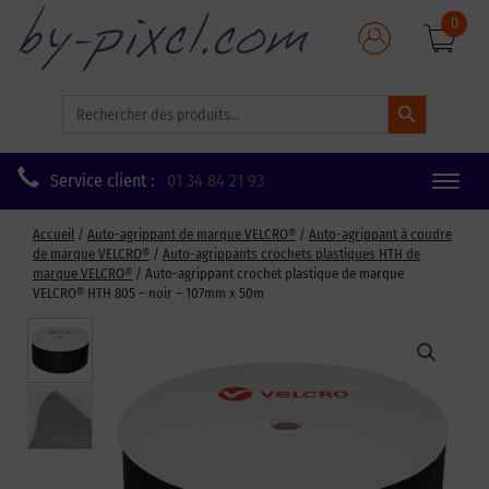
0
Search Button
Search
for:
Service client :
01 34 84 21 93
Toggle
naviga
Accueil
/
Auto-agrippant de marque VELCRO®
/
Auto-agrippant à coudre
de marque VELCRO®
/
Auto-agrippants crochets plastiques HTH de
marque VELCRO®
/ Auto-agrippant crochet plastique de marque
VELCRO® HTH 805 – noir – 107mm x 50m