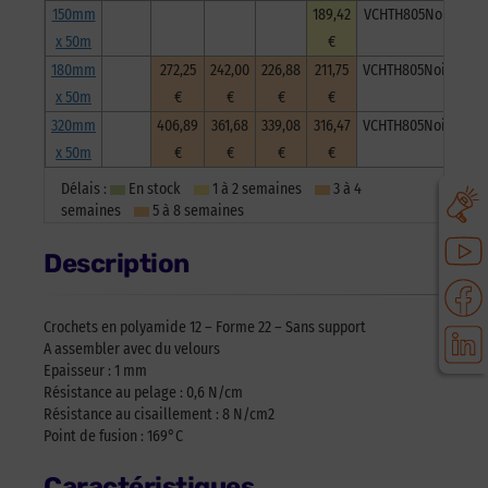
150mm
189,42
VCHTH805Noi150050
x 50m
€
180mm
272,25
242,00
226,88
211,75
VCHTH805Noi180050
x 50m
€
€
€
€
320mm
406,89
361,68
339,08
316,47
VCHTH805Noi320050
x 50m
€
€
€
€
Délais :
En stock
1 à 2 semaines
3 à 4
semaines
5 à 8 semaines
Description
Crochets en polyamide 12 – Forme 22 – Sans support
A assembler avec du velours
Epaisseur : 1 mm
Résistance au pelage : 0,6 N/cm
Résistance au cisaillement : 8 N/cm2
Point de fusion : 169°C
Caractéristiques