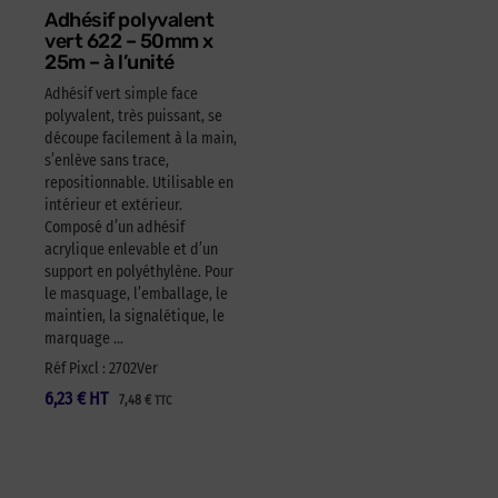
Adhésif polyvalent
vert 622 – 50mm x
25m – à l’unité
Adhésif vert simple face
polyvalent, très puissant, se
découpe facilement à la main,
s’enlève sans trace,
repositionnable. Utilisable en
intérieur et extérieur.
Composé d’un adhésif
acrylique enlevable et d’un
support en polyéthylène. Pour
le masquage, l’emballage, le
maintien, la signalétique, le
marquage …
Réf Pixcl : 2702Ver
6,23
€
HT
7,48
€
TTC