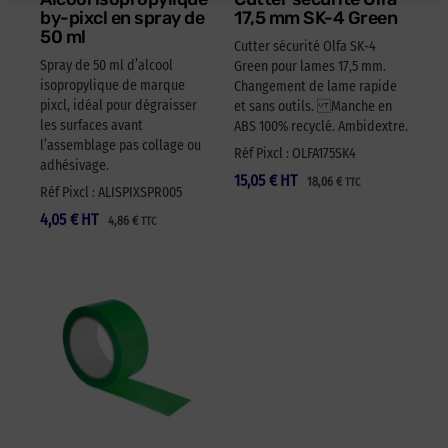
by-pixcl en spray de
17,5 mm SK-4 Green
50 ml
Cutter sécurité Olfa SK-4
Spray de 50 ml d’alcool
Green pour lames 17,5 mm.
isopropylique de marque
Changement de lame rapide
pixcl, idéal pour dégraisser
et sans outils. Manche en
les surfaces avant
ABS 100% recyclé. Ambidextre.
l’assemblage pas collage ou
Réf Pixcl : OLFA175SK4
adhésivage.
15,05
€
HT
18,06
€
TTC
Réf Pixcl : ALISPIXSPR005
4,05
€
HT
4,86
€
TTC