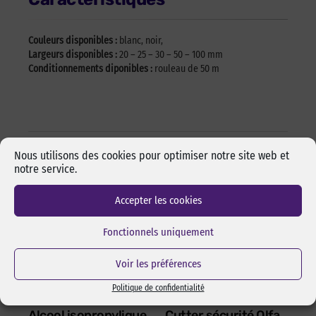
Couleurs disponibles :
blanc, noir,
Largeurs disponibles :
20 – 25 – 30 – 50 – 100 mm
Conditionnements diponibles :
rouleau de 50 m
Les incontournables
Nous utilisons des cookies pour optimiser notre site web et
notre service.
Accepter les cookies
Fonctionnels uniquement
Voir les préférences
Politique de confidentialité
Alcool isopropylique
Cutter sécurité Olfa