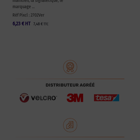
maintien, la signalétique, le
marquage …
Réf Pixcl : 2702Ver
6,23
€
HT
7,48
€
TTC
DISTRIBUTEUR AGRÉÉ