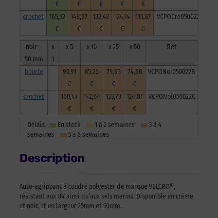
€
€
€
€
€
crochet
165,52
148,97
132,42
124,14
115,87
VCPOCre050022C
€
€
€
€
€
noir –
x
x 5
x 10
x 25
x 50
Réf
50 mm
1
boucle
95,91
85,26
79,93
74,60
VCPONoi050022B
€
€
€
€
crochet
160,47
142,64
133,73
124,81
VCPONoi050022C
€
€
€
€
Délais :
En stock
1 à 2 semaines
3 à 4
semaines
5 à 8 semaines
Description
Auto-agrippant à coudre polyester de marque VELCRO®,
résistant aux UV ainsi qu’aux sels marins. Disponible en crème
et noir, et en largeur 25mm et 50mm.