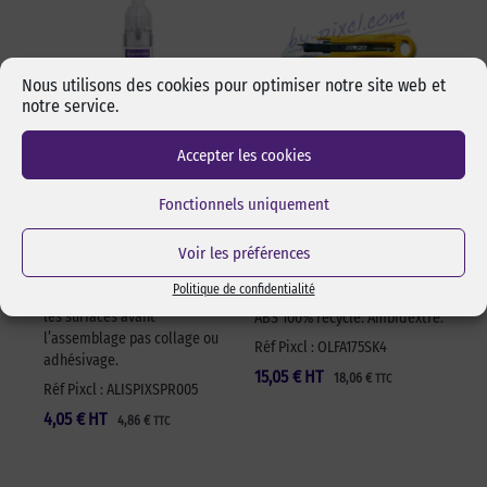
Nous utilisons des cookies pour optimiser notre site web et
notre service.
Accepter les cookies
Alcool isopropylique
Cutter sécurité Olfa
by-pixcl en spray de
17,5 mm SK-4 Green
Fonctionnels uniquement
50 ml
Cutter sécurité Olfa SK-4
Spray de 50 ml d’alcool
Voir les préférences
Green pour lames 17,5 mm.
isopropylique de marque
Changement de lame rapide
Politique de confidentialité
pixcl, idéal pour dégraisser
et sans outils. Manche en
les surfaces avant
ABS 100% recyclé. Ambidextre.
l’assemblage pas collage ou
Réf Pixcl : OLFA175SK4
adhésivage.
15,05
€
HT
18,06
€
TTC
Réf Pixcl : ALISPIXSPR005
4,05
€
HT
4,86
€
TTC