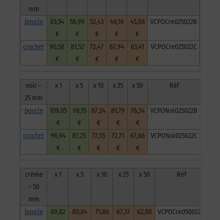
boucle
mm
boucle
65,54
58,99
52,43
49,16
45,88
VCPOCre025022B
€
€
€
€
€
crochet
90,58
81,52
72,47
67,94
63,41
VCPOCre025022C
€
€
€
€
€
noir –
x 1
x 5
x 10
x 25
x 50
Réf
25 mm
boucle
109,05
98,15
87,24
81,79
76,34
VCPONoi025022B
€
€
€
€
€
crochet
96,94
87,25
77,55
72,71
67,86
VCPONoi025022C
€
€
€
€
€
crème
x 1
x 5
x 10
x 25
x 50
Réf
– 50
mm
boucle
89,82
80,84
71,86
67,37
62,88
VCPOCre050022B