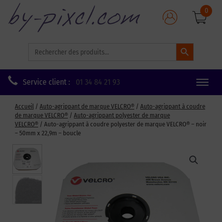
0
Search Button
Search
for:
Service client :
01 34 84 21 93
Toggle
naviga
Accueil
/
Auto-agrippant de marque VELCRO®
/
Auto-agrippant à coudre
de marque VELCRO®
/
Auto-agrippant polyester de marque
VELCRO®
/ Auto-agrippant à coudre polyester de marque VELCRO® – noir
– 50mm x 22,9m – boucle