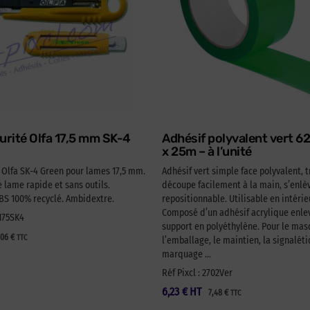
urité Olfa 17,5 mm SK-4
Adhésif polyvalent vert 
x 25m – à l’unité
é Olfa SK-4 Green pour lames 17,5 mm.
Adhésif vert simple face polyvalent, t
lame rapide et sans outils.
découpe facilement à la main, s’enlèv
 100% recyclé. Ambidextre.
repositionnable. Utilisable en intérie
Composé d’un adhésif acrylique enlev
A175SK4
support en polyéthylène. Pour le ma
,06
€
TTC
l’emballage, le maintien, la signaléti
marquage …
Réf Pixcl : 2702Ver
6,23
€
HT
7,48
€
TTC