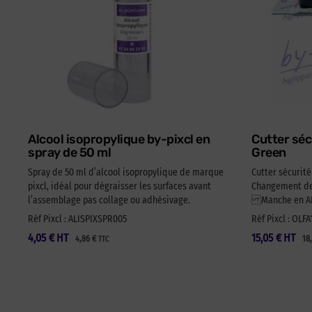
Alcool isopropylique by-pixcl en
Cutter séc
spray de 50 ml
Green
Spray de 50 ml d’alcool isopropylique de marque
Cutter sécurit
pixcl, idéal pour dégraisser les surfaces avant
Changement de 
l’assemblage pas collage ou adhésivage.
Manche en ABS
Réf Pixcl : ALISPIXSPR005
Réf Pixcl : OLF
4,05
€
HT
15,05
€
HT
4,86
€
18
TTC