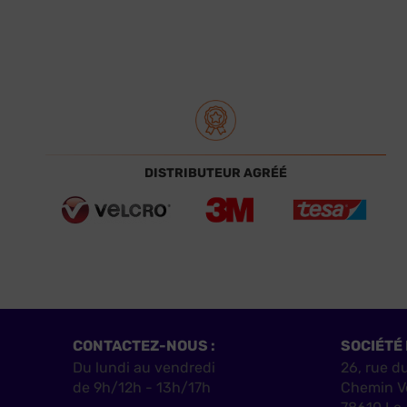
DISTRIBUTEUR AGRÉÉ
CONTACTEZ-NOUS :
SOCIÉTÉ 
Du lundi au vendredi
26, rue d
de 9h/12h - 13h/17h
Chemin V