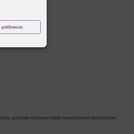
s préférences
ntien, une bonne résistance à haute températture et une excellente