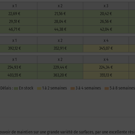
x 1
x 2
x 3
22,69 €
21,56 €
20,42 €
29,51 €
28,04 €
26,56 €
46,71 €
44,38 €
42,04 €
x 1
x 2
x 4
392,12 €
352,91 €
345,07 €
x 1
x 2
x 4
254,93 €
229,44 €
224,34 €
403,55 €
363,20 €
355,13 €
Délais :
En stock
1 à 2 semaines
3 à 4 semaines
5 à 8 semaines
 pouvoir de maintien sur une grande variété de surfaces, par une excellente ré