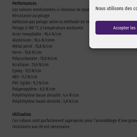
Performances
Nous utilisons des c
Les valeurs mentionnées ci-dessous ne pourront être utilisées à des fin
Résistance au pelage
Adhésion par pelage selon la méthode de test ASTM.
Accepter les
Pelage à 180 °C à température ambiante
Acier inoxydable : 16,4 N/cm
Aluminium : 10,4 N/cmm
Métal peint : 15,8 N/cm
Verre : 15,8 N/cm
Polycarbonate : 15,8 N/cm
Acrylique : 13,6 N/cm
Epoxy : 13,1 N/cm
ABS : 9,3 N/cm
PVC rigide : 9,3 N/cm
Polypropylène : 6,5 N/cm
Polyéthylène basse densité : 4,4 N/cm
Polyéthylène haute densité : 3,8 N/cm
Utilisation
Ces rubans sont parfaitement appropriés pour l’assemblage d’une gran
résistance aux UV est nécessaire.