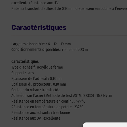
excellente résistance aux U.V.
Ruban à transfert d’adhésif de 0,13 mm d’épaisseur embobiné à l’envers
Caractéristiques
Largeurs disponibles :
6 – 12 – 19 mm
Conditionnements diponibles :
rouleau de 33 m
Caractéristiques
Type d’adhésif : acrylique ferme
Support : sans
Epaisseur de l’adhésif : 0,13 mm
Epaisseur du protecteur : 0,10 mm
Couleur du ruban : translucide
Adhésion sur l’acier (Méthode de test ASTM D 3330) : 16,3 N/cm
Résistance en température en continu : 149°C
Résistance en température en pointe : 232°C
Résistance aux solvants : très bonne
Résistance aux UV : excellente