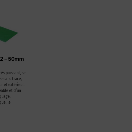
622 – 50mm
rès puissant, se
e sans trace,
ur et extérieur.
able et d’un
squage,
que, le