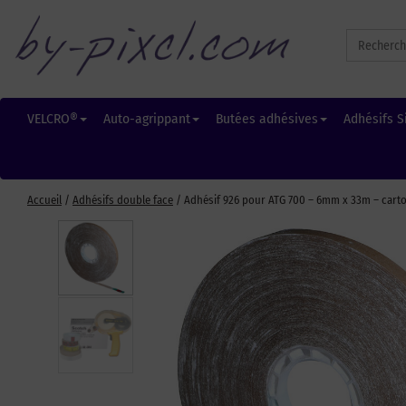
Search
for:
VELCRO®
Auto-agrippant
Butées adhésives
Adhésifs S
Accueil
/
Adhésifs double face
/ Adhésif 926 pour ATG 700 – 6mm x 33m – carto