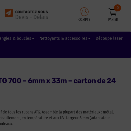
0
CONTACTEZ NOUS
Devis - Délais
COMPTE
PANIER
angles & boucles
Nettoyants & accessoires
Découpe laser
TG 700 – 6mm x 33m – carton de 24
f de tous les rubans ATG. Assemble la plupart des matériaux : métal,
 cisaillement, en température et aux UV. Largeur 6 mm (adaptateur
ouleaux.