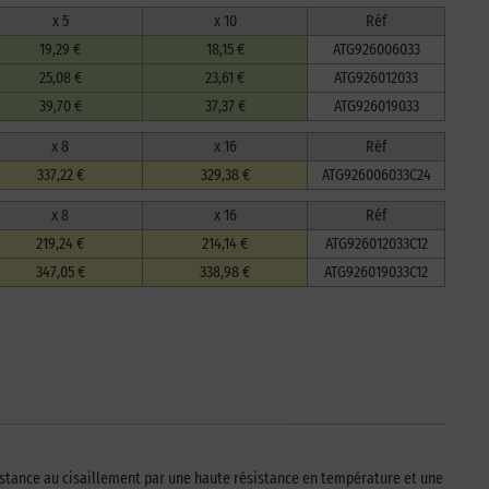
x 5
x 10
Réf
19,29 €
18,15 €
ATG926006033
25,08 €
23,61 €
ATG926012033
39,70 €
37,37 €
ATG926019033
x 8
x 16
Réf
337,22 €
329,38 €
ATG926006033C24
x 8
x 16
Réf
219,24 €
214,14 €
ATG926012033C12
347,05 €
338,98 €
ATG926019033C12
sistance au cisaillement par une haute résistance en température et une