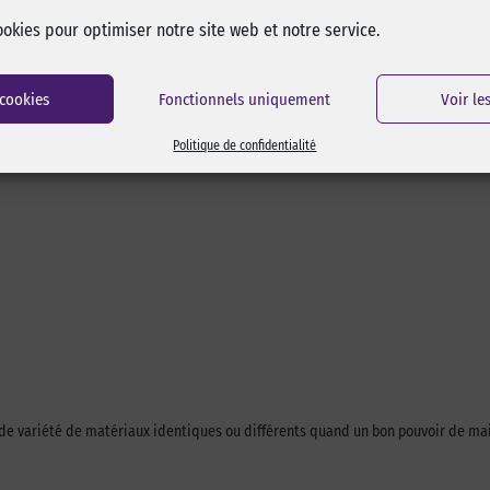
ookies pour optimiser notre site web et notre service.
s de spécifications.
 cookies
Fonctionnels uniquement
Voir le
Politique de confidentialité
de variété de matériaux identiques ou différents quand un bon pouvoir de mai