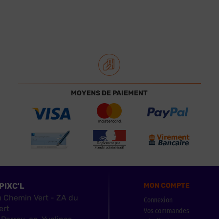
MOYENS DE PAIEMENT
PIXC'L
MON COMPTE
u Chemin Vert - ZA du
Connexion
ert
Vos commandes