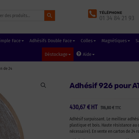
Search Button
TÉLÉPHONE
01 34 84 21 93
imple Face
Adhésifs Double Face
Colles
Magnétiques
S
Déstockage
Aide
n de 24
Adhésif 926 pour A
430,67
€
HT
516,80
€
TTC
Adhésif surpuissant. Le meilleur adhési
plastique et bois. Haute résistance au
nécessaire). En vente en carton de 24 r