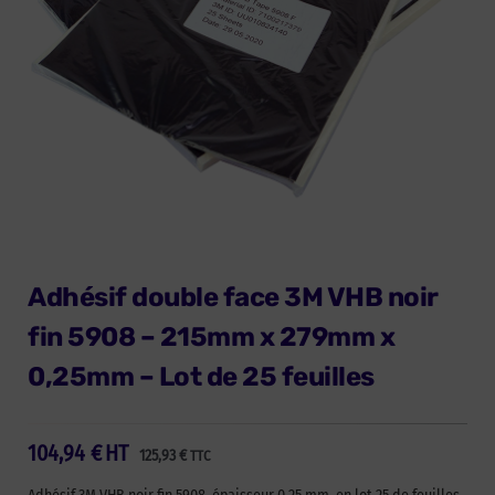
Adhésif double face 3M VHB noir
fin 5908 – 215mm x 279mm x
0,25mm – Lot de 25 feuilles
104,94
€
HT
125,93
€
TTC