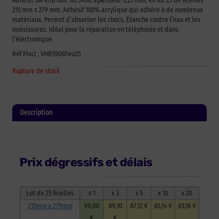
Adhésif 3M VHB noir fin 5908, épaisseur 0,25 mm, en lot 25 de feuilles
215 mm x 279 mm. Adhésif 100% acrylique qui adhère à de nombreux
matériaux. Permet d’absorber les chocs. Étanche contre l’eau et les
moisissures. Idéal pour la réparation en téléphonie et dans
l’électronique.
Réf Pixcl : VHB5908Feu25
Rupture de stock
Description
Informations complémentaires
Prix dégressifs et délais
Lot de 25 feuilles
x 1
x 3
x 5
x 10
x 20
215mm x 279mm
99,00
89,10
87,12 €
85,14 €
83,16 €
€
€