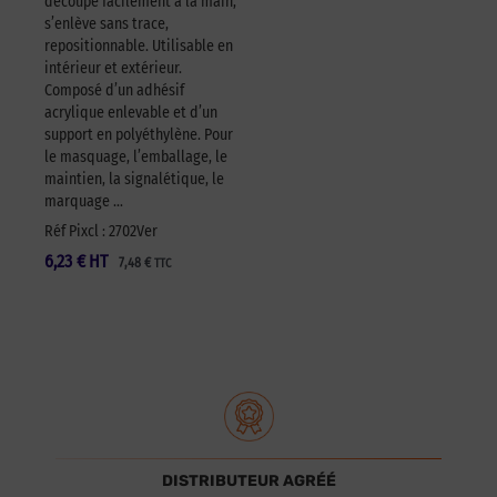
découpe facilement à la main,
s’enlève sans trace,
repositionnable. Utilisable en
intérieur et extérieur.
Composé d’un adhésif
acrylique enlevable et d’un
support en polyéthylène. Pour
le masquage, l’emballage, le
maintien, la signalétique, le
marquage …
Réf Pixcl : 2702Ver
6,23
€
HT
7,48
€
TTC
DISTRIBUTEUR AGRÉÉ