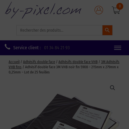
0
Search Button
Search
for:
Service client :
01 34 84 21 93
Toggle
naviga
Accueil
/
Adhésifs double face
/
Adhésifs double face VHB
/
3M Adhésifs
VHB fins
/ Adhésif double face 3M VHB noir fin 5908 – 215mm x 279mm x
0,25mm – Lot de 25 feuilles