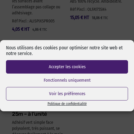
les surfaces avant
ABS 100% recyclé. Ambidextre.
l’assemblage pas collage ou
Réf Pixcl : OLFA175SK4
adhésivage.
15,05
€
HT
18,06
€
TTC
Réf Pixcl : ALISPIXSPR005
4,05
€
HT
4,86
€
TTC
Nous utilisons des cookies pour optimiser notre site web et
notre service.
Accepter les cookies
Fonctionnels uniquement
Voir les préférences
Adhésif polyvalent
Politique de confidentialité
vert 622 – 50mm x
25m – à l’unité
Adhésif vert simple face
polyvalent, très puissant, se