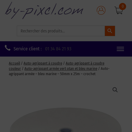
0
Search Button
Search
for:
Service client :
01 34 84 21 93
Toggle
naviga
Accueil
/
Auto-agrippant à coudre
/
Auto-agrippant à coudre
couleur
/
Auto-agrippant armée vert otan et bleu marine
/ Auto-
agrippant armée – bleu marine – 50mm x 25m – crochet