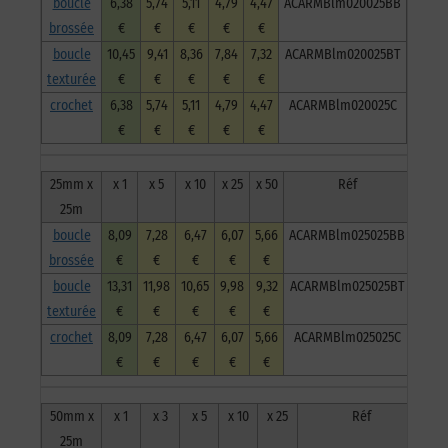
boucle
6,38
5,74
5,11
4,79
4,47
ACARMBlm020025BB
brossée
€
€
€
€
€
boucle
10,45
9,41
8,36
7,84
7,32
ACARMBlm020025BT
texturée
€
€
€
€
€
crochet
6,38
5,74
5,11
4,79
4,47
ACARMBlm020025C
€
€
€
€
€
25mm x
x 1
x 5
x 10
x 25
x 50
Réf
25m
boucle
8,09
7,28
6,47
6,07
5,66
ACARMBlm025025BB
brossée
€
€
€
€
€
boucle
13,31
11,98
10,65
9,98
9,32
ACARMBlm025025BT
texturée
€
€
€
€
€
crochet
8,09
7,28
6,47
6,07
5,66
ACARMBlm025025C
€
€
€
€
€
50mm x
x 1
x 3
x 5
x 10
x 25
Réf
25m