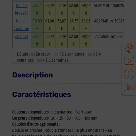
boucle
70,24
63,22
56,19
52,68
49,17
ACARMBlm150025BB
brossée
€
€
€
€
€
boucle
90,09
81,08
72,07
67,57
63,06
ACARMBlm150025BT
texturée
€
€
€
€
€
crochet
70,24
63,22
56,19
52,68
49,17
ACARMBlm150025C
€
€
€
€
€
Délais :
En stock
1 à 2 semaines
3 à 4
semaines
4 à 8 semaines
Description
Caractéristiques
Couleurs disponibles :
bleu marine – Vert otan
Largeurs disponibles :
20 – 25 – 50 – 100 – 150 mm
Couples d’auto-agrippants :
Boucle et crochet : couple standard, le plus endurant – La