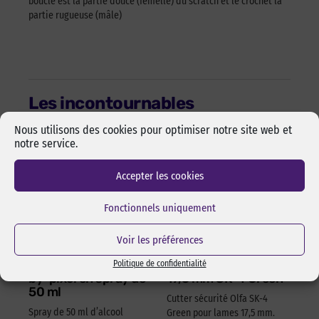
boucle est la partie douce (femelle) du scratch et le crochet la
partie rugueuse (mâle)
Les incontournables
Nous utilisons des cookies pour optimiser notre site web et
notre service.
Accepter les cookies
Fonctionnels uniquement
Voir les préférences
Alcool isopropylique
Cutter sécurité Olfa
Politique de confidentialité
by-pixcl en spray de
17,5 mm SK-4 Green
50 ml
Cutter sécurité Olfa SK-4
Spray de 50 ml d’alcool
Green pour lames 17,5 mm.