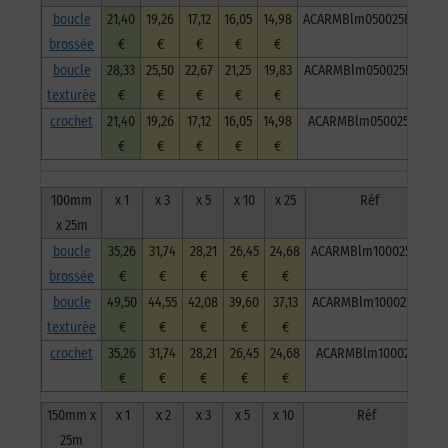
boucle
21,40
19,26
17,12
16,05
14,98
ACARMBlm050025BB
brossée
€
€
€
€
€
boucle
28,33
25,50
22,67
21,25
19,83
ACARMBlm050025BT
texturée
€
€
€
€
€
crochet
21,40
19,26
17,12
16,05
14,98
ACARMBlm050025C
€
€
€
€
€
100mm
x 1
x 3
x 5
x 10
x 25
Réf
x 25m
boucle
35,26
31,74
28,21
26,45
24,68
ACARMBlm100025BB
brossée
€
€
€
€
€
boucle
49,50
44,55
42,08
39,60
37,13
ACARMBlm100025BT
texturée
€
€
€
€
€
crochet
35,26
31,74
28,21
26,45
24,68
ACARMBlm100025C
€
€
€
€
€
150mm x
x 1
x 2
x 3
x 5
x 10
Réf
25m