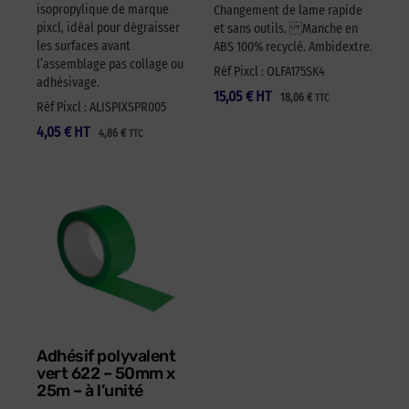
isopropylique de marque
Changement de lame rapide
pixcl, idéal pour dégraisser
et sans outils. Manche en
les surfaces avant
ABS 100% recyclé. Ambidextre.
l’assemblage pas collage ou
Réf Pixcl : OLFA175SK4
adhésivage.
15,05
€
HT
18,06
€
TTC
Réf Pixcl : ALISPIXSPR005
4,05
€
HT
4,86
€
TTC
Adhésif polyvalent
vert 622 – 50mm x
25m – à l’unité