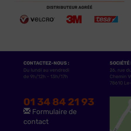
DISTRIBUTEUR AGRÉÉ
CONTACTEZ-NOUS :
SOCIÉTÉ 
Du lundi au vendredi
26, rue d
de 9h/12h - 13h/17h
Chemin V
78610 Le-
01 34 84 21 93
Formulaire de
contact