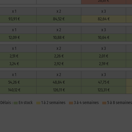
26,61 €
x 1
x 2
x 3
93,91 €
84,52 €
82,64 €
x 1
x 2
x 3
12,09 €
10,88 €
10,64 €
x 1
x 2
x 3
2,51 €
2,26 €
2,01 €
3,24 €
2,92 €
2,59 €
x 1
x 2
x 3
54,26 €
48,84 €
47,75 €
140,12 €
126,11 €
123,31 €
Délais :
En stock
1 à 2 semaines
3 à 4 semaines
5 à 8 semaines