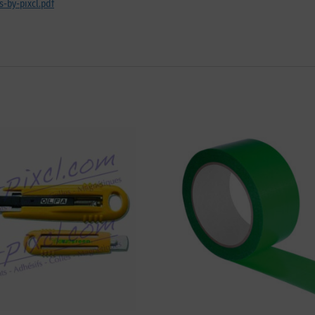
s-by-pixcl.pdf