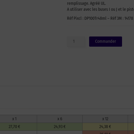
remplissage. Agréé UL.
A utiliser avec les buses I ou J et le pis
Réf Pixcl : DP100Tr48ml – Réf 3M : 14178
quantité
Commander
de
Colle
bi-
composant
époxyde
3M
DP100
-
transparent
-
cartouche
de
48,5
x 1
x 6
x 12
ml
27,70 €
24,93 €
24,38 €