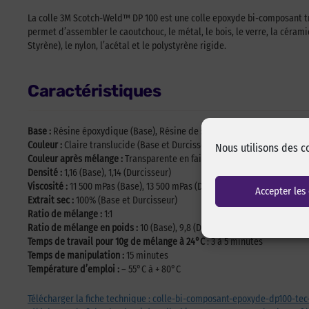
La colle 3M Scotch-Weld™ DP 100 est une colle epoxyde bi-composant t
permet d’assembler le caoutchouc, le métal, le bois, le verre, la cér
Styrène), le nylon, l’acétal et le polystyrène rigide.
Caractéristiques
Base :
Résine époxydique (Base), Résine de synthèse (Durcisseur)
Couleur :
Claire translucide (Base et Durcisseur)
Nous utilisons des c
Couleur après mélange :
Transparente en faible épaisseur
Densité :
1,16 (Base), 1,14 (Durcisseur)
Viscosité :
11 500 mPas (Base), 13 500 mPas (Durcisseur)
Accepter les
Extrait sec :
100% (Base et Durcisseur)
Ratio de mélange :
1:1
Ratio de mélange en poids :
10 (Base), 9,8 (Durcisseur)
Temps de travail pour 10g de mélange à 24°C
: 3 à 5 minutes
Temps de manipulation :
15 minutes
Température d’emploi :
– 55°C à + 80°C
Télécharger la fiche technique : colle-bi-composant-epoxyde-dp100-tec-