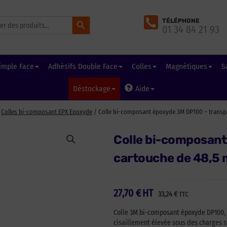
Search Button
TÉLÉPHONE
01 34 84 21 93
imple Face
Adhésifs Double Face
Colles
Magnétiques
S
Déstockage
Aide
/
Colles bi-composant EPX Epoxyde
/ Colle bi-composant époxyde 3M DP100 – transpa
Colle bi-composant
cartouche de 48,5 
27,70
€
HT
33,24
€
TTC
Colle 3M bi-composant époxyde DP100, 
cisaillement élevée sous des charges st