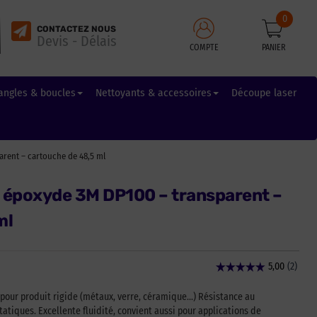
0
CONTACTEZ NOUS
Devis - Délais
COMPTE
PANIER
angles & boucles
Nettoyants & accessoires
Découpe laser
rent – cartouche de 48,5 ml
 époxyde 3M DP100 – transparent –
ml
pour produit rigide (métaux, verre, céramique…) Résistance au
atiques. Excellente fluidité, convient aussi pour applications de