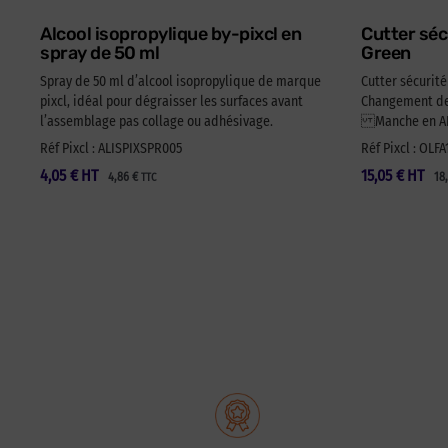
Alcool isopropylique by-pixcl en
Cutter séc
spray de 50 ml
Green
Spray de 50 ml d’alcool isopropylique de marque
Cutter sécurit
pixcl, idéal pour dégraisser les surfaces avant
Changement de 
l’assemblage pas collage ou adhésivage.
Manche en ABS
Réf Pixcl : ALISPIXSPR005
Réf Pixcl : OLF
4,05
€
HT
15,05
€
HT
4,86
€
18
TTC