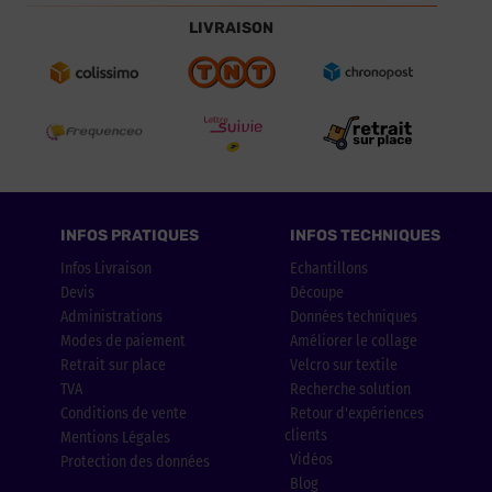
LIVRAISON
INFOS PRATIQUES
INFOS TECHNIQUES
Infos Livraison
Echantillons
Devis
Découpe
Administrations
Données techniques
Modes de paiement
Améliorer le collage
Retrait sur place
Velcro sur textile
TVA
Recherche solution
Conditions de vente
Retour d'expériences
clients
Mentions Légales
Vidéos
Protection des données
Blog