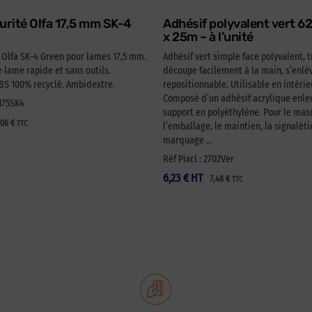
urité Olfa 17,5 mm SK-4
Adhésif polyvalent vert 
x 25m – à l’unité
é Olfa SK-4 Green pour lames 17,5 mm.
Adhésif vert simple face polyvalent, t
lame rapide et sans outils.
découpe facilement à la main, s’enlèv
 100% recyclé. Ambidextre.
repositionnable. Utilisable en intérie
Composé d’un adhésif acrylique enlev
A175SK4
support en polyéthylène. Pour le ma
,06
€
TTC
l’emballage, le maintien, la signaléti
marquage …
Réf Pixcl : 2702Ver
6,23
€
HT
7,48
€
TTC