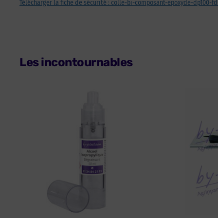
Télécharger la fiche de sécurité : colle-bi-composant-epoxyde-dp100-fd
Les incontournables