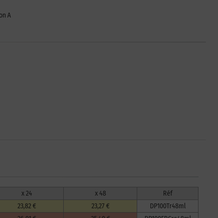
ton A
x 24
x 48
Réf
23,82 €
23,27 €
DP100Tr48ml