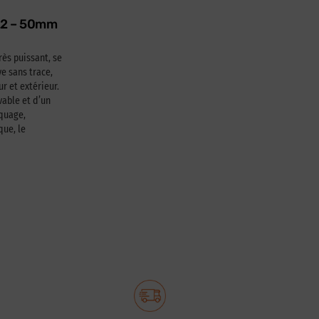
622 – 50mm
rès puissant, se
e sans trace,
ur et extérieur.
able et d’un
squage,
que, le