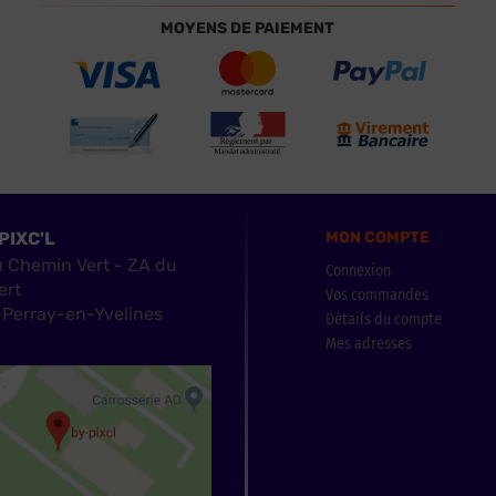
MOYENS DE PAIEMENT
PIXC'L
MON COMPTE
u Chemin Vert - ZA du
Connexion
ert
Vos commandes
Perray-en-Yvelines
Détails du compte
Mes adresses