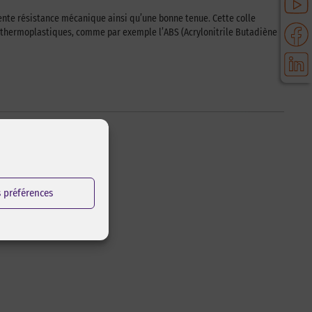
nte résistance mécanique ainsi qu’une bonne tenue. Cette colle
x thermoplastiques, comme par exemple l’ABS (Acrylonitrile Butadiène
s préférences