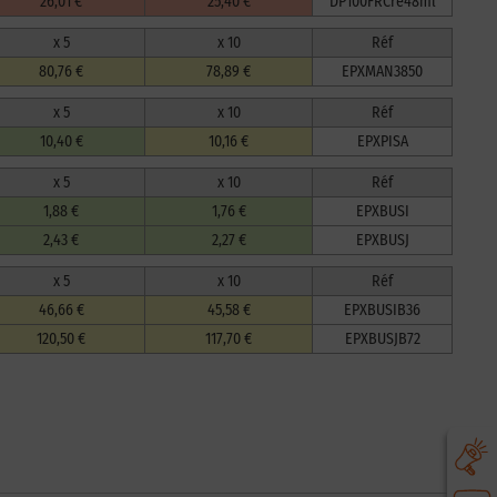
26,01 €
25,40 €
DP100FRCre48ml
x 5
x 10
Réf
80,76 €
78,89 €
EPXMAN3850
x 5
x 10
Réf
10,40 €
10,16 €
EPXPISA
x 5
x 10
Réf
1,88 €
1,76 €
EPXBUSI
2,43 €
2,27 €
EPXBUSJ
x 5
x 10
Réf
46,66 €
45,58 €
EPXBUSIB36
120,50 €
117,70 €
EPXBUSJB72