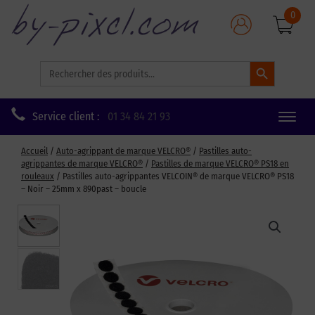
0
Search Button
Search
for:
Service client :
01 34 84 21 93
Toggle
naviga
Accueil
/
Auto-agrippant de marque VELCRO®
/
Pastilles auto-
agrippantes de marque VELCRO®
/
Pastilles de marque VELCRO® PS18 en
rouleaux
/ Pastilles auto-agrippantes VELCOIN® de marque VELCRO® PS18
– Noir – 25mm x 890past – boucle