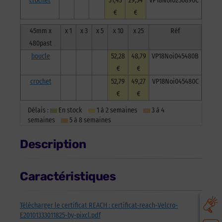
crochet
31,43
29,34
VP18Noi0250890C
€
€
45mm x
x 1
x 3
x 5
x 10
x 25
Réf
480past
boucle
52,28
48,79
VP18Noi045480B
€
€
crochet
52,79
49,27
VP18Noi045480C
€
€
Délais :
En stock
1 à 2 semaines
3 à 4
semaines
5 à 8 semaines
Description
Caractéristiques
Télécharger le certificat REACH : certificat-reach-Velcro-
E20101333011825-by-pixcl.pdf