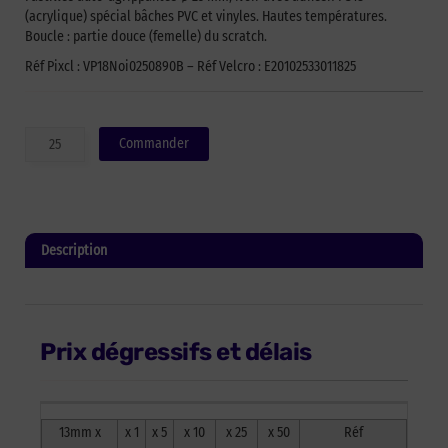
(acrylique) spécial bâches PVC et vinyles. Hautes températures.
Boucle : partie douce (femelle) du scratch.
Réf Pixcl : VP18Noi0250890B – Réf Velcro : E20102533011825
quantité
Commander
de
Pastilles
auto-
agrippantes
VELCOIN®
Description
de
marque
Informations complémentaires
VELCRO®
PS18
-
Prix dégressifs et délais
Noir
-
25mm
x
13mm x
x 1
x 5
x 10
x 25
x 50
Réf
890past