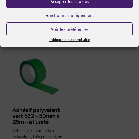
Accepter les cookies
les surfaces avant
ABS 100% recyclé. Ambidextre.
l’assemblage pas collage ou
Réf Pixcl : OLFA175SK4
Fonctionnels uniquement
adhésivage.
15,05
€
HT
18,06
€
TTC
Réf Pixcl : ALISPIXSPR005
Voir les préférences
4,05
€
HT
4,86
€
TTC
Politique de confidentialité
Adhésif polyvalent
vert 622 – 50mm x
25m – à l’unité
Adhésif vert simple face
polyvalent, très puissant, se