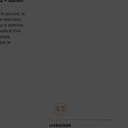
622 – 50mm
rès puissant, se
e sans trace,
ur et extérieur.
able et d’un
squage,
que, le
LIVRAISON