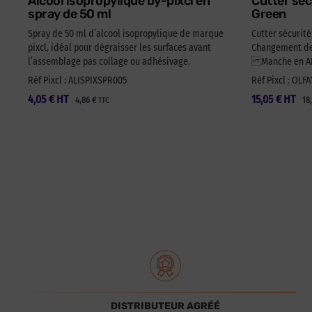
Alcool isopropylique by-pixcl en
Cutter séc
spray de 50 ml
Green
Spray de 50 ml d’alcool isopropylique de marque
Cutter sécurit
pixcl, idéal pour dégraisser les surfaces avant
Changement de 
l’assemblage pas collage ou adhésivage.
Manche en ABS
Réf Pixcl : ALISPIXSPR005
Réf Pixcl : OLF
4,05
€
HT
15,05
€
HT
4,86
€
18
TTC
DISTRIBUTEUR AGRÉÉ