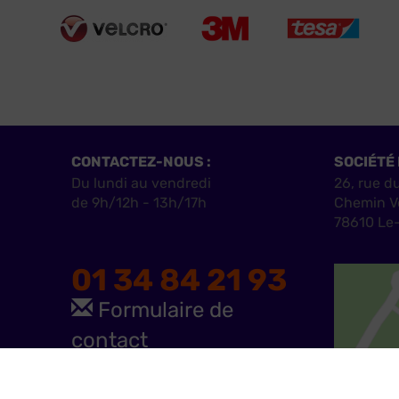
CONTACTEZ-NOUS :
SOCIÉTÉ 
Du lundi au vendredi
26, rue d
de 9h/12h - 13h/17h
Chemin V
78610 Le-
01 34 84 21 93
Formulaire de
contact