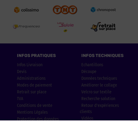
INFOS PRATIQUES
INFOS TECHNIQUES
Infos Livraison
Echantillons
Devis
Découpe
Administrations
Données techniques
Modes de paiement
Améliorer le collage
Retrait sur place
Velcro sur textile
TVA
Recherche solution
Conditions de vente
Retour d'expériences
clients
Mentions Légales
Vidéos
Protection des données
Blog
Abrasifs