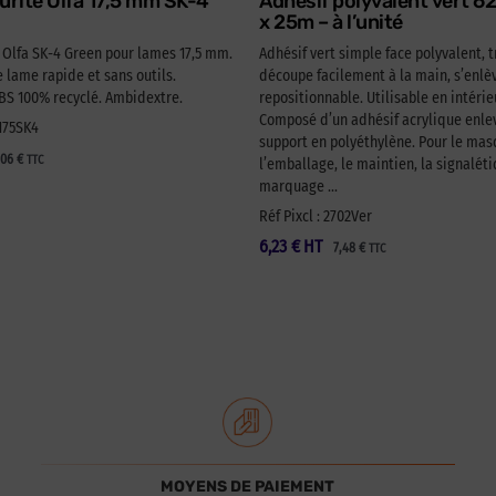
urité Olfa 17,5 mm SK-4
Adhésif polyvalent vert 
x 25m – à l’unité
é Olfa SK-4 Green pour lames 17,5 mm.
Adhésif vert simple face polyvalent, t
lame rapide et sans outils.
découpe facilement à la main, s’enlèv
 100% recyclé. Ambidextre.
repositionnable. Utilisable en intérie
Composé d’un adhésif acrylique enlev
A175SK4
support en polyéthylène. Pour le ma
,06
€
TTC
l’emballage, le maintien, la signaléti
marquage …
Réf Pixcl : 2702Ver
6,23
€
HT
7,48
€
TTC
MOYENS DE PAIEMENT