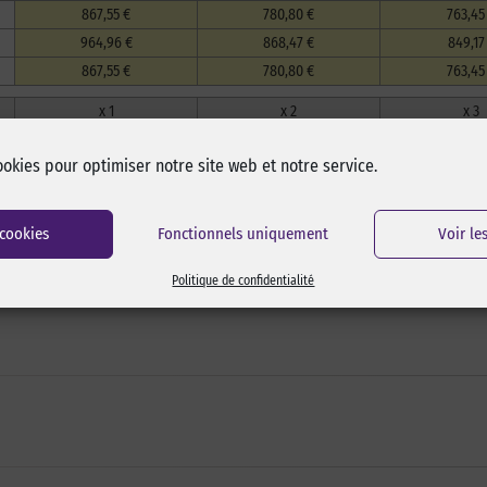
867,55 €
780,80 €
763,45
964,96 €
868,47 €
849,17
867,55 €
780,80 €
763,45
x 1
x 2
x 3
609,10 €
548,19 €
536,01
ookies pour optimiser notre site web et notre service.
512,21 €
460,99 €
450,75
560,13 €
504,12 €
492,92
512,21 €
460,99 €
450,75
 cookies
Fonctionnels uniquement
Voir le
Délais :
En stock
1 à 2 semaines
3 à 4 semaines
4 à 8 semaines
Politique de confidentialité