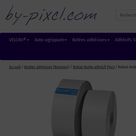
Search
for:
VELCRO®
Auto-agrippant
Butées adhésives
Adhésifs S
Accueil
/
Butées adhésives (Bumpon)
/
Ruban Butée adhésif Pixcl
/ Ruban buté