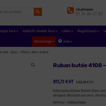
Search Button
TÉLÉPHONE
01 34 84 21 93
imple Face
Adhésifs Double Face
Colles
Magnétiques
S
Déstockage
Aide
e 4108 – Blanc – 115mm x 66m x 0,8mm
Ruban butée 4108 
851,73
€
HT
1.022,08
€
TTC
Ruban polyuréthane flexible Blanc avec
dérapant. Résistant aux chocs. Amortis
Réf Pixcl : 4108Bla115066