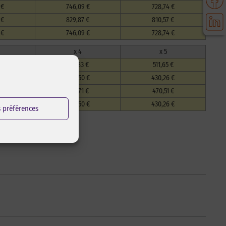
 €
746,09 €
728,74 €
 €
829,87 €
810,57 €
 €
746,09 €
728,74 €
x 4
x 5
 €
523,83 €
511,65 €
 €
440,50 €
430,26 €
 €
481,71 €
470,51 €
 €
440,50 €
430,26 €
s préférences