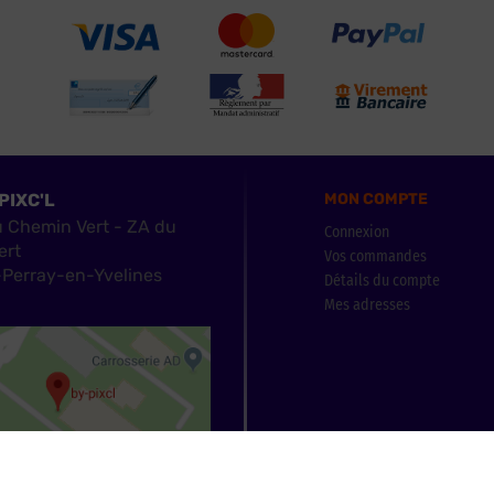
PIXC'L
MON COMPTE
u Chemin Vert - ZA du
Connexion
ert
Vos commandes
Perray-en-Yvelines
Détails du compte
Mes adresses