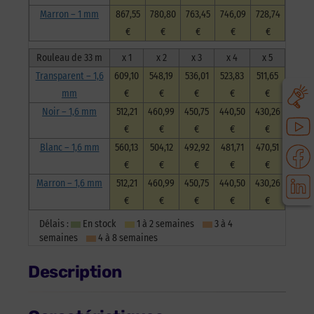
Marron – 1 mm
867,55
780,80
763,45
746,09
728,74
€
€
€
€
€
Rouleau de 33 m
x 1
x 2
x 3
x 4
x 5
Transparent – 1,6
609,10
548,19
536,01
523,83
511,65
mm
€
€
€
€
€
Noir – 1,6 mm
512,21
460,99
450,75
440,50
430,26
€
€
€
€
€
Blanc – 1,6 mm
560,13
504,12
492,92
481,71
470,51
€
€
€
€
€
Marron – 1,6 mm
512,21
460,99
450,75
440,50
430,26
€
€
€
€
€
Délais :
En stock
1 à 2 semaines
3 à 4
semaines
4 à 8 semaines
Description