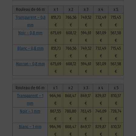
Rouleau de 66 m
x 1
x 2
x 3
x 4
x 5
Transparent – 0,8
851,73
766,56
749,52
732,49
715,45
mm
€
€
€
€
€
Noir – 0,8 mm
675,69
608,12
594,61
581,09
567,58
€
€
€
€
€
Blanc – 0,8 mm
851,73
766,56
749,52
732,49
715,45
€
€
€
€
€
Marron – 0,8 mm
675,69
608,12
594,61
581,09
567,58
€
€
€
€
€
Rouleau de 66 m
x 1
x 2
x 3
x 4
x 5
Transparent – 1
964,96
868,47
849,17
829,87
810,57
mm
€
€
€
€
€
Noir – 1 mm
867,55
780,80
763,45
746,09
728,74
€
€
€
€
€
Blanc – 1 mm
964,96
868,47
849,17
829,87
810,57
€
€
€
€
€