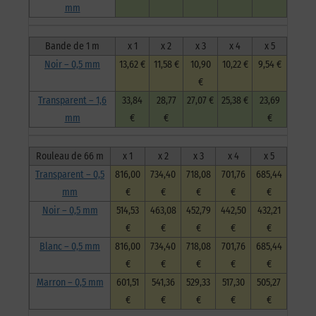
mm
Bande de 1 m
x 1
x 2
x 3
x 4
x 5
Noir – 0,5 mm
13,62 €
11,58 €
10,90
10,22 €
9,54 €
€
Transparent – 1,6
33,84
28,77
27,07 €
25,38 €
23,69
mm
€
€
€
Rouleau de 66 m
x 1
x 2
x 3
x 4
x 5
Transparent – 0,5
816,00
734,40
718,08
701,76
685,44
mm
€
€
€
€
€
Noir – 0,5 mm
514,53
463,08
452,79
442,50
432,21
€
€
€
€
€
Blanc – 0,5 mm
816,00
734,40
718,08
701,76
685,44
€
€
€
€
€
Marron – 0,5 mm
601,51
541,36
529,33
517,30
505,27
€
€
€
€
€