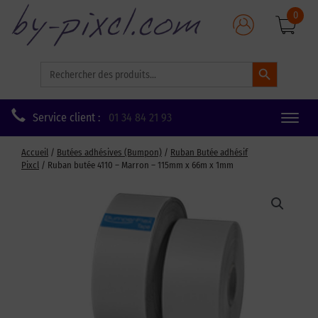
0
Search Button
Search
for:
Service client :
01 34 84 21 93
Toggle
naviga
Accueil
/
Butées adhésives (Bumpon)
/
Ruban Butée adhésif
Pixcl
/ Ruban butée 4110 – Marron – 115mm x 66m x 1mm