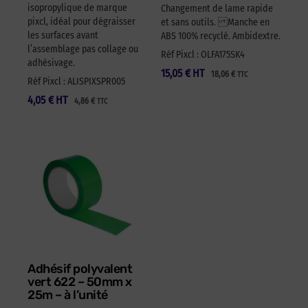
isopropylique de marque
Changement de lame rapide
pixcl, idéal pour dégraisser
et sans outils. Manche en
les surfaces avant
ABS 100% recyclé. Ambidextre.
l’assemblage pas collage ou
Réf Pixcl : OLFA175SK4
adhésivage.
15,05
€
HT
18,06
€
TTC
Réf Pixcl : ALISPIXSPR005
4,05
€
HT
4,86
€
TTC
Adhésif polyvalent
vert 622 – 50mm x
25m – à l’unité