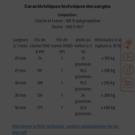
Caractéristiques techniques des sangles
Composition :
Chaîne et trame : 100 % polypropylène
Denier : 900 D 90 F
Largeurs
Fils de
Fils de
poids au
Résistance à la
(± 1 mm)
chaîne (900
trame (900D
mètre (± 3
rupture (± 10 %)
D PP)
PP)
%)
20 mm
74
1
13
± 150 kg
grammes
25 mm
89
1
16,5
± 200 kg
grammes
30 mm
109
1
19,5
± 250 kg
grammes
38 mm
139
1
24
± 300 kg
grammes
50 mm
179
1
32,8
± 400 kg
grammes
Télécharger la fiche technique : sangles-polypropylene-tec-by-
pixcl.pdf