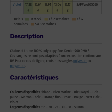
Violet
17,38
15,64
13,91
13,04
12,17
SAPPVio025050
€
€
€
€
€
Délais :
En stock
1 à 2 semaines
3 à 4
semaines
5 à 8 semaines
Description
Chaîne et trame 100 % polypropylène. Denier 900 D 90 F.
Ces sangles ne sont pas adaptées à une exposition continue aux
UV. Pour ce cas de figure, choisir les sangles
polyester
ou
polyamide
.
Caractéristiques
Couleurs disponibles :
blanc – Bleu marine – Bleu Royal – Gris –
Jaune – Marron – noir – Orange fluo – Rose – Rouge – Vert clair –
Violet
Largeurs disponibles :
16 – 20 – 25 – 30 – 38 – 50 mm