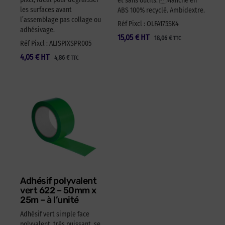
et sans outils. Manche en
les surfaces avant
ABS 100% recyclé. Ambidextre.
l’assemblage pas collage ou
Réf Pixcl : OLFA175SK4
adhésivage.
15,05
€
HT
18,06
€
TTC
Réf Pixcl : ALISPIXSPR005
4,05
€
HT
4,86
€
TTC
Adhésif polyvalent
vert 622 – 50mm x
25m – à l’unité
Adhésif vert simple face
polyvalent, très puissant, se