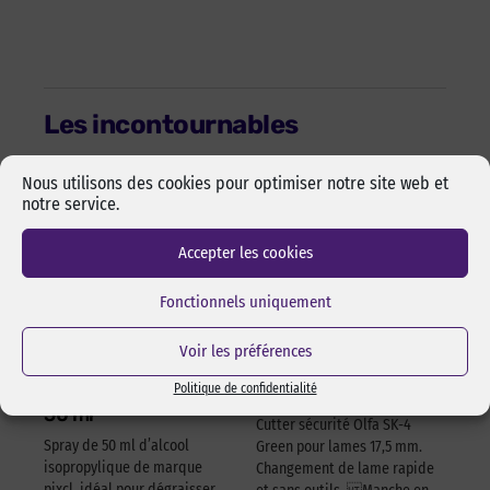
Les incontournables
Nous utilisons des cookies pour optimiser notre site web et
notre service.
Accepter les cookies
Fonctionnels uniquement
Voir les préférences
Alcool isopropylique
Cutter sécurité Olfa
Politique de confidentialité
by-pixcl en spray de
17,5 mm SK-4 Green
50 ml
Cutter sécurité Olfa SK-4
Spray de 50 ml d’alcool
Green pour lames 17,5 mm.
isopropylique de marque
Changement de lame rapide
pixcl, idéal pour dégraisser