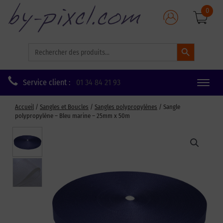
0
Search Button
Search
for:
Service client :
01 34 84 21 93
Toggle
naviga
Accueil
/
Sangles et Boucles
/
Sangles polypropylènes
/ Sangle
polypropylène – Bleu marine – 25mm x 50m