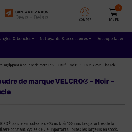
0
CONTACTEZ NOUS
Devis - Délais
COMPTE
PANIER
angles & boucles
Nettoyants & accessoires
Découpe laser
to-agrippant à coudre de marque VELCRO® – Noir – 100mm x 25m – boucle
oudre de marque VELCRO® – Noir –
cle
CRO® boucle en rouleaux de 25 m. Noir 100 mm. Les garanties de la
iseré constant, cycles de vie importants. Toutes les largeurs en stock.