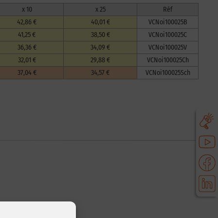
x 10
x 25
Réf
42,86 €
40,01 €
VCNoi100025B
41,25 €
38,50 €
VCNoi100025C
36,36 €
34,09 €
VCNoi100025V
32,01 €
29,88 €
VCNoi100025Ch
37,04 €
34,57 €
VCNoi100025Sch