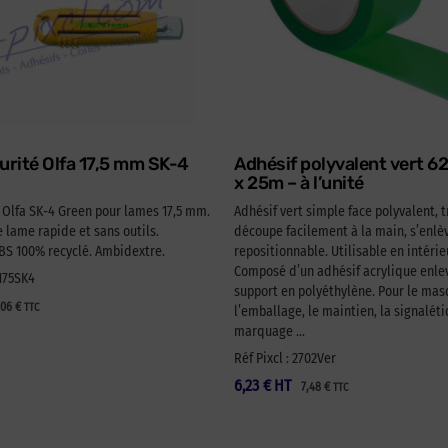
urité Olfa 17,5 mm SK-4
Adhésif polyvalent vert 
x 25m – à l’unité
é Olfa SK-4 Green pour lames 17,5 mm.
Adhésif vert simple face polyvalent, t
lame rapide et sans outils.
découpe facilement à la main, s’enlèv
 100% recyclé. Ambidextre.
repositionnable. Utilisable en intérie
Composé d’un adhésif acrylique enlev
A175SK4
support en polyéthylène. Pour le ma
,06
€
TTC
l’emballage, le maintien, la signaléti
marquage …
Réf Pixcl : 2702Ver
6,23
€
HT
7,48
€
TTC