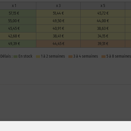
x 1
x 3
x 5
57,15 €
51,44 €
45,72 €
55,00 €
49,50 €
44,00 €
45,45 €
40,91 €
38,63 €
42,68 €
38,41 €
34,15 €
49,39 €
44,45 €
39,51 €
Délais :
En stock
1 à 2 semaines
3 à 4 semaines
5 à 8 semaines
important