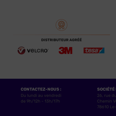
DISTRIBUTEUR AGRÉÉ
CONTACTEZ-NOUS :
SOCIÉTÉ 
Du lundi au vendredi
26, rue d
de 9h/12h - 13h/17h
Chemin V
78610 Le-