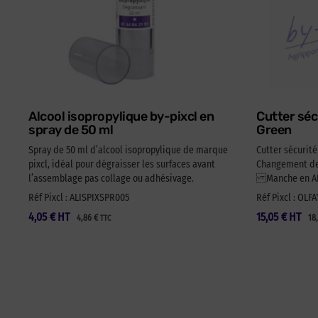
Alcool isopropylique by-pixcl en
Cutter séc
spray de 50 ml
Green
Spray de 50 ml d’alcool isopropylique de marque
Cutter sécurit
pixcl, idéal pour dégraisser les surfaces avant
Changement de 
l’assemblage pas collage ou adhésivage.
Manche en ABS
Réf Pixcl : ALISPIXSPR005
Réf Pixcl : OLF
4,05
€
HT
15,05
€
HT
4,86
€
18
TTC