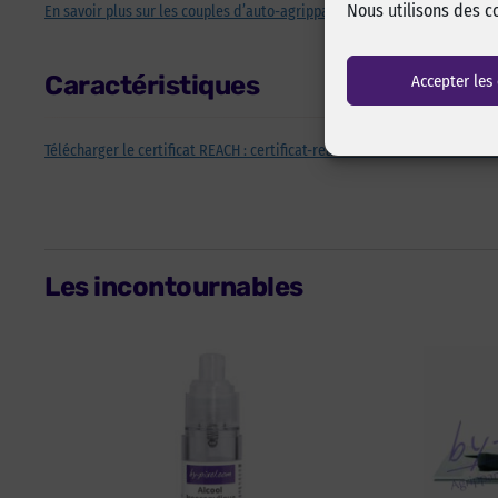
Nous utilisons des c
En savoir plus sur les couples d’auto-agrippants
Caractéristiques
Accepter les
Télécharger le certificat REACH : certificat-reach-Velcro-E0011003301992
Les incontournables