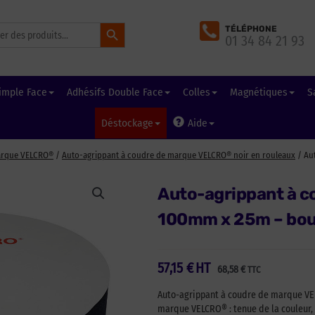
Search Button
TÉLÉPHONE
01 34 84 21 93
imple Face
Adhésifs Double Face
Colles
Magnétiques
S
Déstockage
Aide
arque VELCRO®
/
Auto-agrippant à coudre de marque VELCRO® noir en rouleaux
/ Au
Auto-agrippant à c
100mm x 25m – bou
57,15
€
HT
68,58
€
TTC
Auto-agrippant à coudre de marque VEL
marque VELCRO® : tenue de la couleur, l