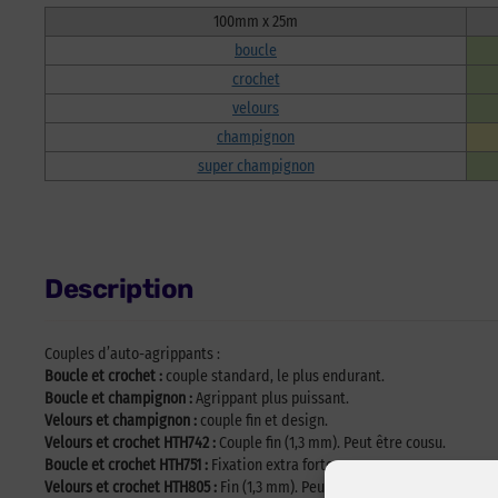
100mm x 25m
boucle
crochet
velours
champignon
super champignon
Description
Couples d’auto-agrippants :
Boucle et crochet :
couple standard, le plus endurant.
Boucle et champignon :
Agrippant plus puissant.
Velours et champignon :
couple fin et design.
Velours et crochet HTH742 :
Couple fin (1,3 mm). Peut être cousu.
Boucle et crochet HTH751 :
Fixation extra forte.
Velours et crochet HTH805 :
Fin (1,3 mm). Peut être cousu. Cycle de vie 