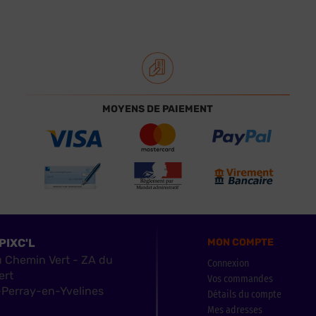
MOYENS DE PAIEMENT
PIXC'L
MON COMPTE
u Chemin Vert - ZA du
Connexion
ert
Vos commandes
Perray-en-Yvelines
Détails du compte
Mes adresses