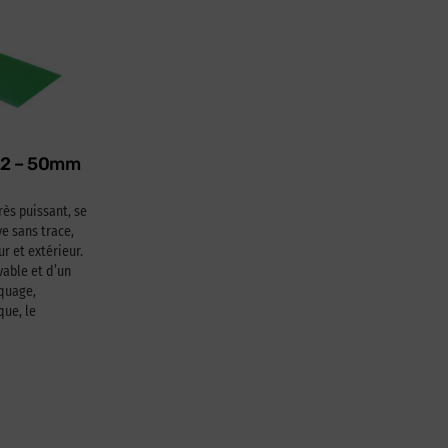
622 – 50mm
rès puissant, se
e sans trace,
ur et extérieur.
able et d’un
squage,
que, le