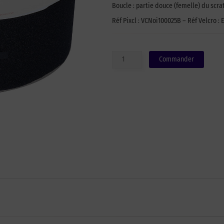
Boucle : partie douce (femelle) du scra
Réf Pixcl : VCNoi100025B – Réf Velcro :
quantité
Commander
de
Auto-
agrippant
à
coudre
de
marque
VELCRO®
-
Noir
-
100mm
x
25m
-
boucle