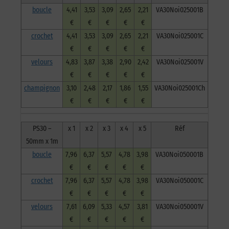
boucle
4,41
3,53
3,09
2,65
2,21
VA30Noi025001B
€
€
€
€
€
crochet
4,41
3,53
3,09
2,65
2,21
VA30Noi025001C
€
€
€
€
€
velours
4,83
3,87
3,38
2,90
2,42
VA30Noi025001V
€
€
€
€
€
champignon
3,10
2,48
2,17
1,86
1,55
VA30Noi025001Ch
€
€
€
€
€
PS30 –
x 1
x 2
x 3
x 4
x 5
Réf
50mm x 1m
boucle
7,96
6,37
5,57
4,78
3,98
VA30Noi050001B
€
€
€
€
€
crochet
7,96
6,37
5,57
4,78
3,98
VA30Noi050001C
€
€
€
€
€
velours
7,61
6,09
5,33
4,57
3,81
VA30Noi050001V
€
€
€
€
€