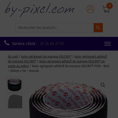
0
Search Button
Search
for:
Service client :
01 34 84 21 93
Toggle
naviga
Accueil
/
Auto-agrippant de marque VELCRO®
/
Auto-agrippant adhésif
de marque VELCRO®
/
Auto-agrippant adhésif de marque VELCRO® en
vente au mètre
/ Auto-agrippant adhésif de marque VELCRO® PS18 – Noir
– 50mm x 1m – boucle