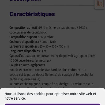
Caractéristiques
Composition adhésif :
PS14 : résine de caoutchouc / PS30 :
copolymères de caoutchouc
Composition support :
Polyamide
Couleurs disponibles :
Blanc – Noir
Largeurs disponibles :
25 – 50 – 100 – 150 mm
Longueurs disponibles :
1 m
Cycles d’utilisation :
Important (50 % du pouvoir agrippant après
10 000 ouvertures/fermetures)
Couples d’auto-agrippants :
Boucle et crochet : couple standard, le plus endurant – La
boucle est la partie douce (femelle) du scratch et le crochet la
partie rugueuse (mâle)
Velours et champignon : couple fin et design – Le velours est la
partie douce (femelle) du scratch et le champignon la partie
rugueuse (mâle)
Nous utilisons des cookies pour optimiser notre site web et
Boucle et champignon : Agrippant plus puissant – La boucle est
notre service.
la partie douce (femelle) du scratch et le champignon la partie