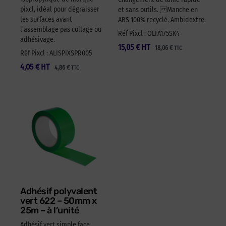
pixcl, idéal pour dégraisser
et sans outils. Manche en
les surfaces avant
ABS 100% recyclé. Ambidextre.
l’assemblage pas collage ou
Réf Pixcl : OLFA175SK4
adhésivage.
15,05
€
HT
18,06
€
TTC
Réf Pixcl : ALISPIXSPR005
4,05
€
HT
4,86
€
TTC
Adhésif polyvalent
vert 622 – 50mm x
25m – à l’unité
Adhésif vert simple face