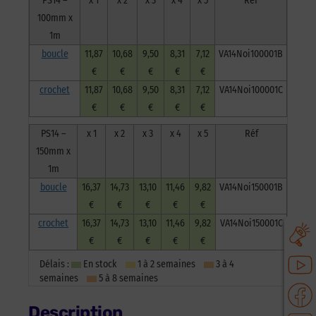
PS14 –
x 1
x 2
x 3
x 4
x 5
Réf
100mm x
1m
boucle
11,87
10,68
9,50
8,31
7,12
VA14Noi100001B
€
€
€
€
€
crochet
11,87
10,68
9,50
8,31
7,12
VA14Noi100001C
€
€
€
€
€
PS14 –
x 1
x 2
x 3
x 4
x 5
Réf
150mm x
1m
boucle
16,37
14,73
13,10
11,46
9,82
VA14Noi150001B
€
€
€
€
€
crochet
16,37
14,73
13,10
11,46
9,82
VA14Noi150001C
€
€
€
€
€
Délais :
En stock
1 à 2 semaines
3 à 4
semaines
5 à 8 semaines
Description