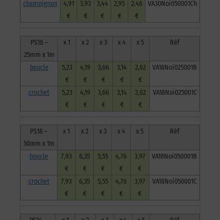
champignon
4,91
3,93
3,44
2,95
2,46
VA30Noi050001Ch
€
€
€
€
€
PS18 –
x 1
x 2
x 3
x 4
x 5
Réf
25mm x 1m
boucle
5,23
4,19
3,66
3,14
2,62
VA18Noi025001B
€
€
€
€
€
crochet
5,23
4,19
3,66
3,14
2,62
VA18Noi025001C
€
€
€
€
€
PS18 –
x 1
x 2
x 3
x 4
x 5
Réf
50mm x 1m
boucle
7,93
6,35
5,55
4,76
3,97
VA18Noi050001B
€
€
€
€
€
crochet
7,93
6,35
5,55
4,76
3,97
VA18Noi050001C
€
€
€
€
€