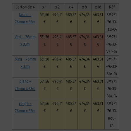
Carton de 4
x 1
x 2
x 4
x 8
x 16
Réf
Jaune –
551,56
496,41
485,37
474,34
463,31
3M971
76mm x 33m
€
€
€
€
€
-76-33-
Jau-C4
Vert – 76mm
551,56
496,41
485,37
474,34
463,31
3M971
x 33m
€
€
€
€
€
-76-33-
Ver-C4
bleu – 76mm
551,56
496,41
485,37
474,34
463,31
3M971
x 33m
€
€
€
€
€
-76-33-
Ble-C4
blanc –
551,56
496,41
485,37
474,34
463,31
3M971
76mm x 33m
€
€
€
€
€
-76-33-
Bla-C4
rouge –
551,56
496,41
485,37
474,34
463,31
3M971
76mm x 33m
€
€
€
€
€
-76-33-
Rou-
C4