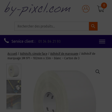
0
Search Button
Search
for:
Service client :
01 34 84 21 93
Toggle
naviga
Accueil
/
Adhésifs simple face
/
Adhésif de marquage
/ Adhésif de
marquage 3M 971 – 102mm x 33m – blanc – Carton de 3