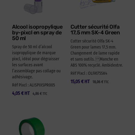
Alcool isopropylique
Cutter sécurité Olfa
by-pixcl en spray de
17,5 mm SK-4 Green
50 ml
Cutter sécurité Olfa SK-4
Spray de 50 ml d’alcool
Green pour lames 17,5 mm.
isopropylique de marque
Changement de lame rapide
pixcl, idéal pour dégraisser
et sans outils. Manche en
les surfaces avant
ABS 100% recyclé. Ambidextre.
l’assemblage pas collage ou
Réf Pixcl : OLFA175SK4
adhésivage.
15,05
€
HT
18,06
€
TTC
Réf Pixcl : ALISPIXSPR005
4,05
€
HT
4,86
€
TTC