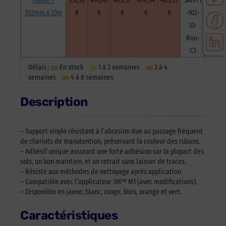
rouge –
551,56
496,41
485,37
474,34
463,31
3M971
102mm x 33m
€
€
€
€
€
-102-
33-
Rou-
C3
Délais :
En stock
1 à 2 semaines
3 à 4
semaines
4 à 8 semaines
Description
– Support vinyle résistant à l’abrasion due au passage fréquent
de chariots de manutention, préservant la couleur des rubans.
– Adhésif unique assurant une forte adhésion sur la plupart des
sols, un bon maintien, et un retrait sans laisser de traces.
– Résiste aux méthodes de nettoyage après application.
– Compatible avec l’applicateur 3M™ M1 (avec modifications).
– Disponible en jaune, blanc, rouge, bleu, orange et vert.
Caractéristiques