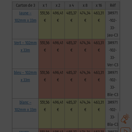
Carton de 3
x 1
x 2
x 4
x 8
x 16
Réf
Jaune –
551,56
496,41
485,37
474,34
463,31
3M971
102mm x 33m
€
€
€
€
€
-102-
33-
Jau-C3
Vert – 102mm
551,56
496,41
485,37
474,34
463,31
3M971
x 33m
€
€
€
€
€
-102-
33-
Ver-C3
bleu – 102mm
551,56
496,41
485,37
474,34
463,31
3M971
x 33m
€
€
€
€
€
-102-
33-
Ble-C3
blanc –
551,56
496,41
485,37
474,34
463,31
3M971
102mm x 33m
€
€
€
€
€
-102-
33-
Bla-C3