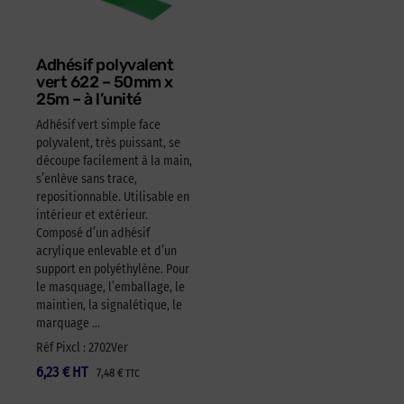
Adhésif polyvalent
vert 622 – 50mm x
25m – à l’unité
Adhésif vert simple face
polyvalent, très puissant, se
découpe facilement à la main,
s’enlève sans trace,
repositionnable. Utilisable en
intérieur et extérieur.
Composé d’un adhésif
acrylique enlevable et d’un
support en polyéthylène. Pour
le masquage, l’emballage, le
maintien, la signalétique, le
marquage …
Réf Pixcl : 2702Ver
6,23
€
HT
7,48
€
TTC