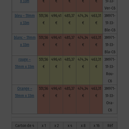
x 33m
€
€
€
€
€
51-33-
Ver-C6
bleu – 51mm
551,56
496,41
485,37
474,34
463,31
3M971-
x 33m
€
€
€
€
€
51-33-
Ble-C6
blanc – 51mm
551,56
496,41
485,37
474,34
463,31
3M971-
x 33m
€
€
€
€
€
51-33-
Bla-C6
rouge –
551,56
496,41
485,37
474,34
463,31
3M971-
51mm x 33m
€
€
€
€
€
51-33-
Rou-
C6
Orange –
551,56
496,41
485,37
474,34
463,31
3M971-
51mm x 33m
€
€
€
€
€
51-33-
Ora-
C6
Carton de 4
x 1
x 2
x 4
x 8
x 16
Réf