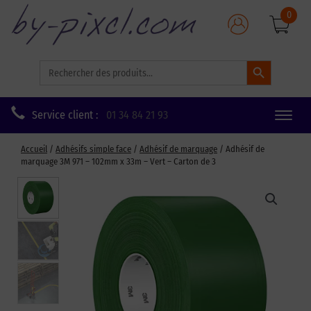
0
Search Button
Search
for:
Service client :
01 34 84 21 93
Toggle
naviga
Accueil
/
Adhésifs simple face
/
Adhésif de marquage
/ Adhésif de
marquage 3M 971 – 102mm x 33m – Vert – Carton de 3