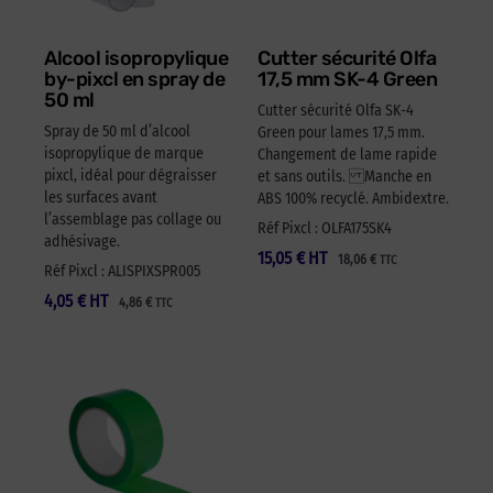
Alcool isopropylique
Cutter sécurité Olfa
by-pixcl en spray de
17,5 mm SK-4 Green
50 ml
Cutter sécurité Olfa SK-4
Spray de 50 ml d’alcool
Green pour lames 17,5 mm.
isopropylique de marque
Changement de lame rapide
pixcl, idéal pour dégraisser
et sans outils. Manche en
les surfaces avant
ABS 100% recyclé. Ambidextre.
l’assemblage pas collage ou
Réf Pixcl : OLFA175SK4
adhésivage.
15,05
€
HT
18,06
€
TTC
Réf Pixcl : ALISPIXSPR005
4,05
€
HT
4,86
€
TTC