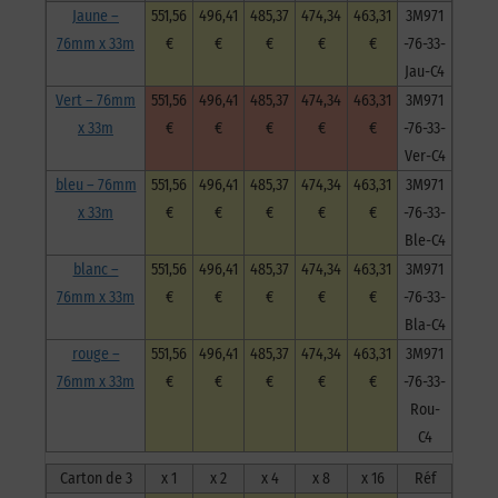
Jaune –
551,56
496,41
485,37
474,34
463,31
3M971
76mm x 33m
€
€
€
€
€
-76-33-
Jau-C4
Vert – 76mm
551,56
496,41
485,37
474,34
463,31
3M971
x 33m
€
€
€
€
€
-76-33-
Ver-C4
bleu – 76mm
551,56
496,41
485,37
474,34
463,31
3M971
x 33m
€
€
€
€
€
-76-33-
Ble-C4
blanc –
551,56
496,41
485,37
474,34
463,31
3M971
76mm x 33m
€
€
€
€
€
-76-33-
Bla-C4
rouge –
551,56
496,41
485,37
474,34
463,31
3M971
76mm x 33m
€
€
€
€
€
-76-33-
Rou-
C4
Carton de 3
x 1
x 2
x 4
x 8
x 16
Réf