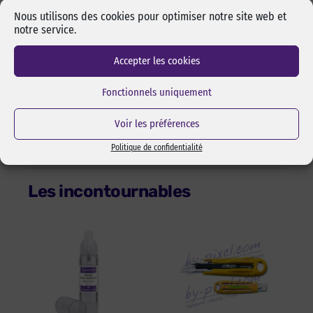
Caractéristique
Valeur
ASTM Test Method
Nous utilisons des cookies pour optimiser notre site web et
Adhésion sur acier
39N/100 mm
D-3330
notre service.
Résistance à la traction
1231N/100mm
D-3759
Allongement à la rupture
247%
D-3759
Accepter les cookies
Épaisseur du support
0,38 mm
D-3652
Épaisseur totale
0,43 mm
D-3652
Épaisseur du protecteur (971L)
0,05 mm
D-3652
Fonctionnels uniquement
Résistance en température
Jusqu’à 50°C
Voir les préférences
Politique de confidentialité
Les incontournables