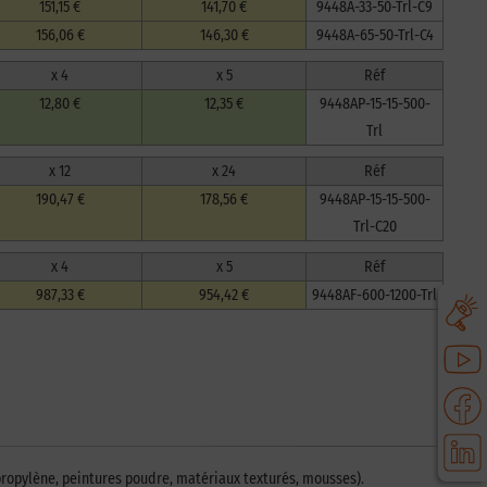
151,15 €
141,70 €
9448A-33-50-Trl-C9
156,06 €
146,30 €
9448A-65-50-Trl-C4
x 4
x 5
Réf
12,80 €
12,35 €
9448AP-15-15-500-
Trl
x 12
x 24
Réf
190,47 €
178,56 €
9448AP-15-15-500-
Trl-C20
x 4
x 5
Réf
987,33 €
954,42 €
9448AF-600-1200-Trl
propylène, peintures poudre, matériaux texturés, mousses).