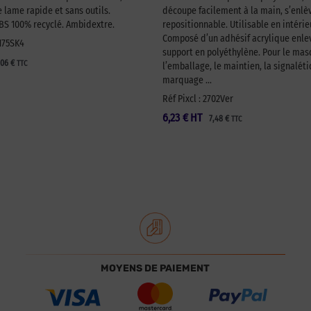
lame rapide et sans outils.
découpe facilement à la main, s’enlèv
 100% recyclé. Ambidextre.
repositionnable. Utilisable en intérie
Composé d’un adhésif acrylique enlev
A175SK4
support en polyéthylène. Pour le ma
,06
€
TTC
l’emballage, le maintien, la signaléti
marquage …
Réf Pixcl : 2702Ver
6,23
€
HT
7,48
€
TTC
MOYENS DE PAIEMENT