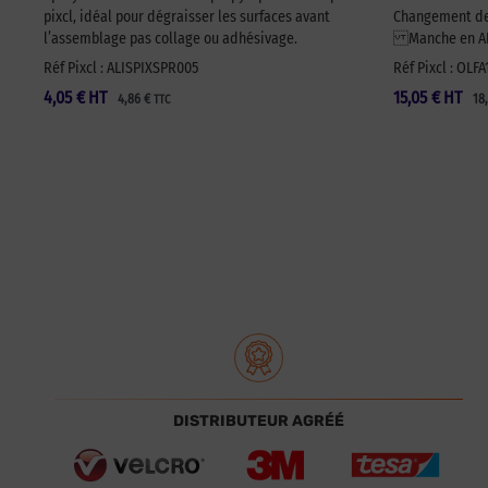
pixcl, idéal pour dégraisser les surfaces avant
Changement de 
l’assemblage pas collage ou adhésivage.
Manche en ABS
Réf Pixcl : ALISPIXSPR005
Réf Pixcl : OLF
4,05
€
HT
15,05
€
HT
4,86
€
18
TTC
DISTRIBUTEUR AGRÉÉ