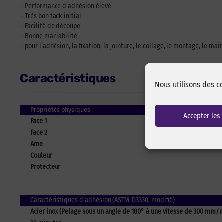
– Performance d’adhésion élevé
– Très bon tack initial
– Facilité de découpe
– Bonne maniabilité
– pour l’adhésion, la fixation, la jointure, le collage, le montage, le ma
Caractéristiques
Nous utilisons des c
Propriétés physiques
Accepter les
Face 1
Face 2
Ame
Couleur
Protecteur
Caractéristiques d’adhésion (ASTM-D3330, modifié)
Acier inox (Pelage sous un angle de 180° à une vitesse de 300 mm/