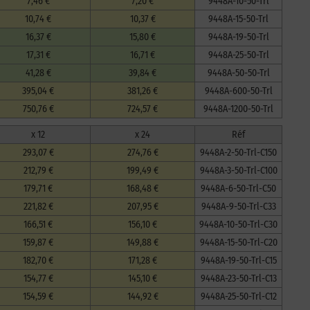
7,46 €
7,20 €
9448A-10-50-Trl
10,74 €
10,37 €
9448A-15-50-Trl
16,37 €
15,80 €
9448A-19-50-Trl
17,31 €
16,71 €
9448A-25-50-Trl
41,28 €
39,84 €
9448A-50-50-Trl
395,04 €
381,26 €
9448A-600-50-Trl
750,76 €
724,57 €
9448A-1200-50-Trl
x 12
x 24
Réf
293,07 €
274,76 €
9448A-2-50-Trl-C150
212,79 €
199,49 €
9448A-3-50-Trl-C100
179,71 €
168,48 €
9448A-6-50-Trl-C50
221,82 €
207,95 €
9448A-9-50-Trl-C33
166,51 €
156,10 €
9448A-10-50-Trl-C30
159,87 €
149,88 €
9448A-15-50-Trl-C20
182,70 €
171,28 €
9448A-19-50-Trl-C15
154,77 €
145,10 €
9448A-23-50-Trl-C13
154,59 €
144,92 €
9448A-25-50-Trl-C12