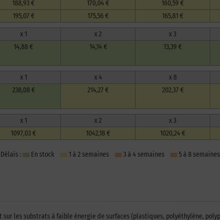
188,93 €
170,04 €
160,59 €
195,07 €
175,56 €
165,81 €
x 1
x 2
x 3
14,88 €
14,14 €
13,39 €
x 1
x 4
x 8
238,08 €
214,27 €
202,37 €
x 1
x 2
x 3
1097,03 €
1042,18 €
1020,24 €
Délais :
En stock
1 à 2 semaines
3 à 4 semaines
5 à 8 semaines
ur les substrats à faible énergie de surfaces (plastiques, polyéthylène, poly