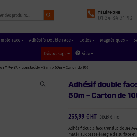
Search Button
TÉLÉPHONE
01 34 84 21 93
imple Face
Adhésifs Double Face
Colles
Magnétiques
S
Déstockage
Aide
ce 3M 9448A – translucide – 3mm x 50m – Carton de 100
Adhésif double fac
50m – Carton de 10
265,99
€
HT
319,19
€
TTC
Adhésif double face translucide 3M 944
matériaux basse énergie de surface et 