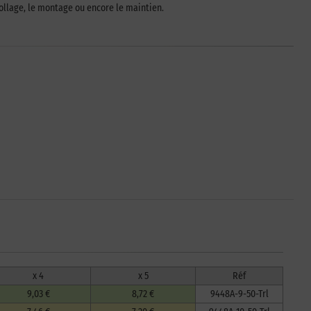
e collage, le montage ou encore le maintien.
x 4
x 5
Réf
9,03 €
8,72 €
9448A-9-50-Trl