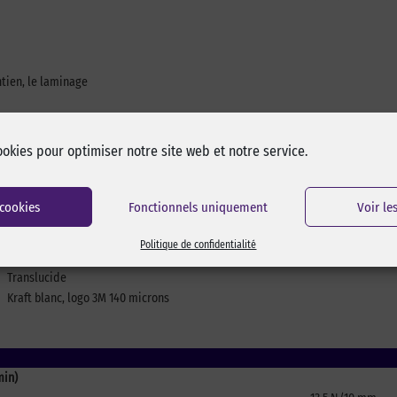
intien, le laminage
ookies pour optimiser notre site web et notre service.
 cookies
Fonctionnels uniquement
Voir le
Adhésif acrylique 76 microns
Adhésif acrylique 76 microns
Politique de confidentialité
Non tissé
Translucide
Kraft blanc, logo 3M 140 microns
min)