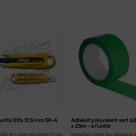
urité Olfa 17,5 mm SK-4
Adhésif polyvalent vert 
x 25m – à l’unité
é Olfa SK-4 Green pour lames 17,5 mm.
Adhésif vert simple face polyvalent, t