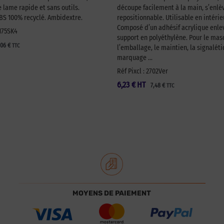
lame rapide et sans outils.
découpe facilement à la main, s’enlèv
 100% recyclé. Ambidextre.
repositionnable. Utilisable en intérie
Composé d’un adhésif acrylique enlev
A175SK4
support en polyéthylène. Pour le ma
,06
€
TTC
l’emballage, le maintien, la signaléti
marquage …
Réf Pixcl : 2702Ver
6,23
€
HT
7,48
€
TTC
MOYENS DE PAIEMENT