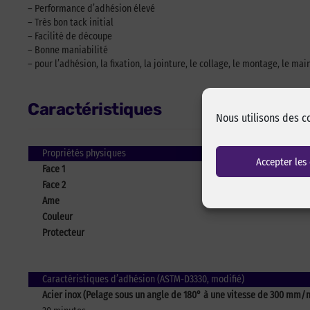
– Performance d’adhésion élevé
– Très bon tack initial
– Facilité de découpe
– Bonne maniabilité
– pour l’adhésion, la fixation, la jointure, le collage, le montage, le ma
Caractéristiques
Nous utilisons des c
Propriétés physiques
Accepter les
Face 1
Face 2
Ame
Couleur
Protecteur
Caractéristiques d’adhésion (ASTM-D3330, modifié)
Acier inox (Pelage sous un angle de 180° à une vitesse de 300 mm/