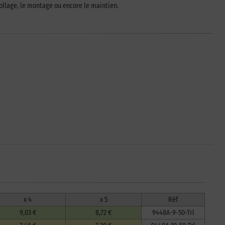
e collage, le montage ou encore le maintien.
x 4
x 5
Réf
9,03 €
8,72 €
9448A-9-50-Trl