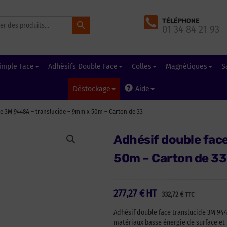
Search Button
TÉLÉPHONE
01 34 84 21 93
imple Face
Adhésifs Double Face
Colles
Magnétiques
S
Déstockage
Aide
e 3M 9448A – translucide – 9mm x 50m – Carton de 33
Adhésif double fac
50m – Carton de 33
277,27
€
HT
332,72
€
TTC
Adhésif double face translucide 3M 944
matériaux basse énergie de surface et 