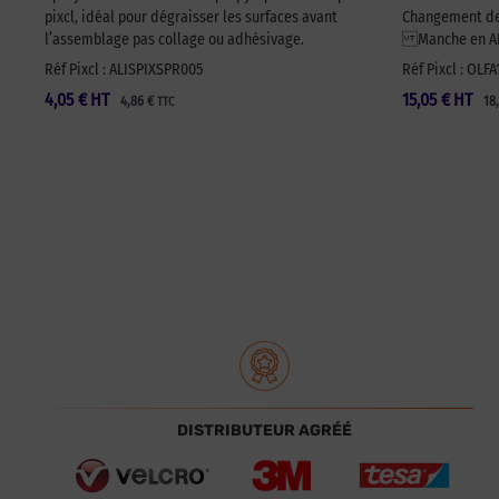
pixcl, idéal pour dégraisser les surfaces avant
Changement de 
l’assemblage pas collage ou adhésivage.
Manche en ABS
Réf Pixcl : ALISPIXSPR005
Réf Pixcl : OLF
4,05
€
HT
15,05
€
HT
4,86
€
18
TTC
DISTRIBUTEUR AGRÉÉ