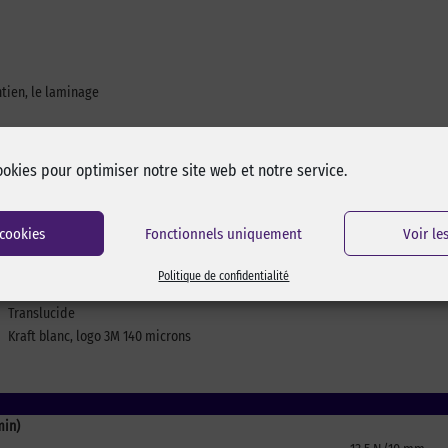
intien, le laminage
ookies pour optimiser notre site web et notre service.
 cookies
Fonctionnels uniquement
Voir le
Adhésif acrylique 76 microns
Adhésif acrylique 76 microns
Politique de confidentialité
Non tissé
Translucide
Kraft blanc, logo 3M 140 microns
min)