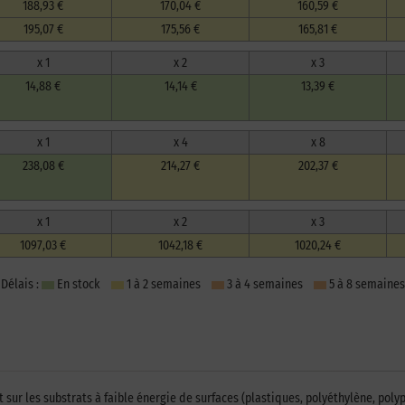
188,93 €
170,04 €
160,59 €
195,07 €
175,56 €
165,81 €
x 1
x 2
x 3
14,88 €
14,14 €
13,39 €
x 1
x 4
x 8
238,08 €
214,27 €
202,37 €
x 1
x 2
x 3
1097,03 €
1042,18 €
1020,24 €
Délais :
En stock
1 à 2 semaines
3 à 4 semaines
5 à 8 semaines
ur les substrats à faible énergie de surfaces (plastiques, polyéthylène, poly