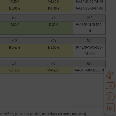
151,15 €
141,70 €
9448A-33-50-Trl-C9
156,06 €
146,30 €
9448A-65-50-Trl-C4
x 4
x 5
Réf
12,80 €
12,35 €
9448AP-15-15-500-
Trl
x 12
x 24
Réf
190,47 €
178,56 €
9448AP-15-15-500-
Trl-C20
x 4
x 5
Réf
987,33 €
954,42 €
9448AF-600-1200-Trl
propylène, peintures poudre, matériaux texturés, mousses).