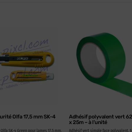
urité Olfa 17,5 mm SK-4
Adhésif polyvalent vert 
x 25m – à l’unité
é Olfa SK-4 Green pour lames 17,5 mm.
Adhésif vert simple face polyvalent, t