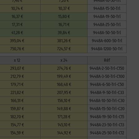
7,46 €
7,20 €
9448A-10-50-Trl
10,74 €
10,37 €
9448A-15-50-Trl
16,37 €
15,80 €
9448A-19-50-Trl
17,31 €
16,71 €
9448A-25-50-Trl
41,28 €
39,84 €
9448A-50-50-Trl
395,04 €
381,26 €
9448A-600-50-Trl
750,76 €
724,57 €
9448A-1200-50-Trl
x 12
x 24
Réf
293,07 €
274,76 €
9448A-2-50-Trl-C150
212,79 €
199,49 €
9448A-3-50-Trl-C100
179,71 €
168,48 €
9448A-6-50-Trl-C50
221,82 €
207,95 €
9448A-9-50-Trl-C33
166,51 €
156,10 €
9448A-10-50-Trl-C30
159,87 €
149,88 €
9448A-15-50-Trl-C20
182,70 €
171,28 €
9448A-19-50-Trl-C15
154,77 €
145,10 €
9448A-23-50-Trl-C13
154,59 €
144,92 €
9448A-25-50-Trl-C12