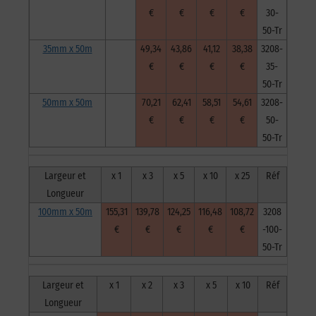
€
€
€
€
30-
50-Tr
35mm x 50m
49,34
43,86
41,12
38,38
3208-
€
€
€
€
35-
50-Tr
50mm x 50m
70,21
62,41
58,51
54,61
3208-
€
€
€
€
50-
50-Tr
Largeur et
x 1
x 3
x 5
x 10
x 25
Réf
Longueur
100mm x 50m
155,31
139,78
124,25
116,48
108,72
3208
€
€
€
€
€
-100-
50-Tr
Largeur et
x 1
x 2
x 3
x 5
x 10
Réf
Longueur