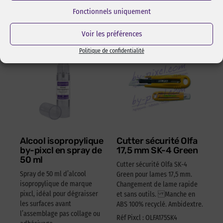
Fonctionnels uniquement
Les incontournables
Voir les préférences
Politique de confidentialité
Alcool isopropylique
Cutter sécurité Olfa
by-pixcl en spray de
17,5 mm SK-4 Green
50 ml
Cutter sécurité Olfa SK-4
Spray de 50 ml d’alcool
Green pour lames 17,5 mm.
isopropylique de marque
Changement de lame rapide
pixcl, idéal pour dégraisser
et sans outils. Manche en
les surfaces avant
ABS 100% recyclé. Ambidextre.
l’assemblage pas collage ou
Réf Pixcl : OLFA175SK4