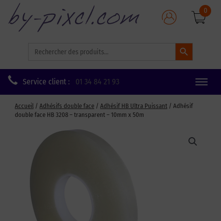
0
Search Button
Search
for:
Service client :
01 34 84 21 93
Toggle
naviga
Accueil
/
Adhésifs double face
/
Adhésif HB Ultra Puissant
/ Adhésif
double face HB 3208 – transparent – 10mm x 50m