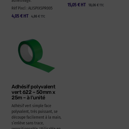
adhésivage.
15,05
€
HT
18,06
€
TTC
Réf Pixcl : ALISPIXSPR005
4,05
€
HT
4,86
€
TTC
Adhésif polyvalent
vert 622 – 50mm x
25m – à l’unité
Adhésif vert simple face
polyvalent, très puissant, se
découpe facilement à la main,
s’enlève sans trace,
repositionnable. Utilisable en