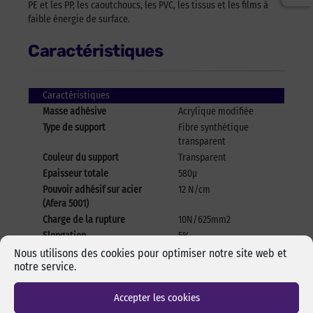
PE et les PP, les caoutchoucs, les PVC, les tissus et les films à
faible énergie de surface.
Caractéristiques
Caractéristiques
Masse adhésive
Acrylique modifiée
Type de support
Fibre synthétique
transparent
Couleur du support
Transparent
Epaisseur totale
580μ
Pouvoir adhésif sur acier
12 N/cm
(Afera 5001)
Charge de la rupture
10N/625mm2
Elongation
5%
Tenue en température
-40°C + 90 °C // 120°C
Nous utilisons des cookies pour optimiser notre site web et
notre service.
en pointe
Accepter les cookies