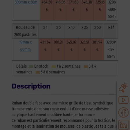
300mm x 50m
464,50
418,05
371,60
348,38
325,15
3208
€
€
€
€
€
-300-
50-Tr
Rouleau de
x 1
x 5
x 10
x 25
x 50
Réf
2610 pastilles
19mm x
431,34
388,21
345,07
323,51
301,94
3208P
60mm
€
€
€
€
€
-19-
60-Tr
Délais :
En stock
1 à 2 semaines
3 à 4
semaines
5 à 8 semaines
Description
Ruban double face avec une micro grille de tissu synthétique
transparente dans son coeur enduit d’une masse adhésive
acrylique hautement modifiée haute performance.
Ce ruban est particulièrement recommandé pour la fixation, le
montage et la lamination de mousses, de plastiques tels que le