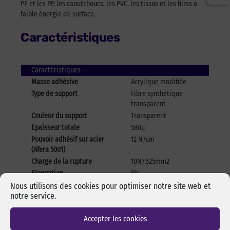
PE et les PP, les caoutchoucs, les PVC, les tissus et les films à
faible énergie de surface.
Caractéristiques
Caractéristiques
Masse adhésive
Acrylique modifiée
Type de support
Fibre synthétique
transparent
Couleur du support
Transparent
Epaisseur totale
580μ
Pouvoir adhésif sur acier
12 N/cm
(Afera 5001)
Charge de la rupture
10N/625mm2
Elongation
5%
Tenue en température
-40°C + 90 °C // 120°C
Nous utilisons des cookies pour optimiser notre site web et
notre service.
en pointe
Accepter les cookies