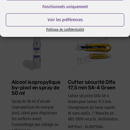
Fonctionnels uniquement
Les incontournables
Voir les préférences
Politique de confidentialité
Alcool isopropylique
Cutter sécurité Olfa
by-pixcl en spray de
17,5 mm SK-4 Green
50 ml
Cutter sécurité Olfa SK-4
Spray de 50 ml d’alcool
Green pour lames 17,5 mm.
isopropylique de marque
Changement de lame rapide
pixcl, idéal pour dégraisser
et sans outils. Manche en
les surfaces avant
ABS 100% recyclé. Ambidextre.
l’assemblage pas collage ou
Réf Pixcl : OLFA175SK4