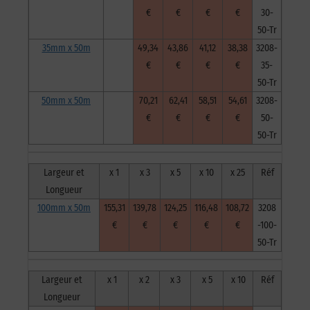
€
€
€
€
30-
50-Tr
35mm x 50m
49,34
43,86
41,12
38,38
3208-
€
€
€
€
35-
50-Tr
50mm x 50m
70,21
62,41
58,51
54,61
3208-
€
€
€
€
50-
50-Tr
Largeur et
x 1
x 3
x 5
x 10
x 25
Réf
Longueur
100mm x 50m
155,31
139,78
124,25
116,48
108,72
3208
€
€
€
€
€
-100-
50-Tr
Largeur et
x 1
x 2
x 3
x 5
x 10
Réf
Longueur