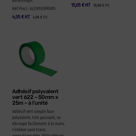
adhésivage.
15,05
€
HT
18,06
€
TTC
Réf Pixcl : ALISPIXSPR005
4,05
€
HT
4,86
€
TTC
Adhésif polyvalent
vert 622 – 50mm x
25m – à l’unité
Adhésif vert simple face
polyvalent, très puissant, se
découpe facilement à la main,
s’enlève sans trace,
repositionnable. Utilisable en