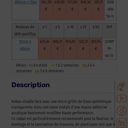
300mm x 50m
464,50
418,05
371,60
348,38
325,15
3208
€
€
€
€
€
-300-
50-Tr
Rouleau de
x 1
x 5
x 10
x 25
x 50
Réf
2610 pastilles
19mm x
431,34
388,21
345,07
323,51
301,94
3208P
60mm
€
€
€
€
€
-19-
60-Tr
Délais :
En stock
1 à 2 semaines
3 à 4
semaines
5 à 8 semaines
Description
Ruban double face avec une micro grille de tissu synthétique
transparente dans son coeur enduit d’une masse adhésive
acrylique hautement modifiée haute performance.
Ce ruban est particulièrement recommandé pour la fixation, le
montage et la lamination de mousses, de plastiques tels que le