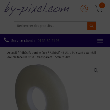
0
Search Button
Search
for:
Service client :
01 34 84 21 93
Toggle
naviga
Accueil
/
Adhésifs double face
/
Adhésif HB Ultra Puissant
/ Adhésif
double face HB 3208 – transparent – 5mm x 50m