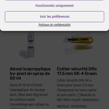
Fonctionnels uniquement
Les incontournables
Voir les préférences
Politique de confidentialité
Alcool isopropylique
Cutter sécurité Olfa
by-pixcl en spray de
17,5 mm SK-4 Green
50 ml
Cutter sécurité Olfa SK-4
Spray de 50 ml d’alcool
Green pour lames 17,5 mm.
isopropylique de marque
Changement de lame rapide
pixcl, idéal pour dégraisser
et sans outils. Manche en
les surfaces avant
ABS 100% recyclé. Ambidextre.
l’assemblage pas collage ou
Réf Pixcl : OLFA175SK4