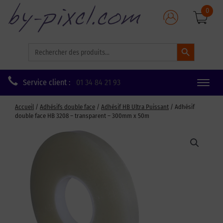
0
Search Button
Search
for:
Service client :
01 34 84 21 93
Toggle
naviga
Accueil
/
Adhésifs double face
/
Adhésif HB Ultra Puissant
/ Adhésif
double face HB 3208 – transparent – 300mm x 50m