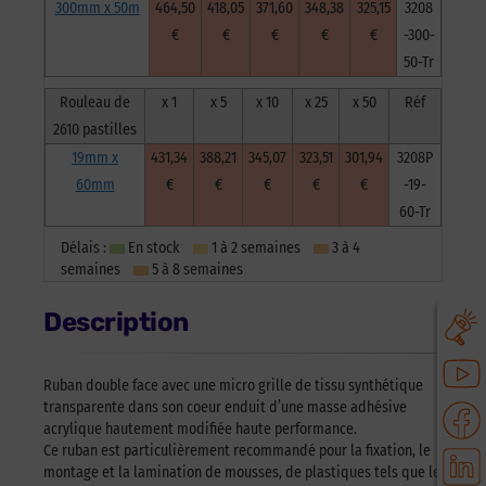
300mm x 50m
464,50
418,05
371,60
348,38
325,15
3208
€
€
€
€
€
-300-
50-Tr
Rouleau de
x 1
x 5
x 10
x 25
x 50
Réf
2610 pastilles
19mm x
431,34
388,21
345,07
323,51
301,94
3208P
60mm
€
€
€
€
€
-19-
60-Tr
Délais :
En stock
1 à 2 semaines
3 à 4
semaines
5 à 8 semaines
Description
Ruban double face avec une micro grille de tissu synthétique
transparente dans son coeur enduit d’une masse adhésive
acrylique hautement modifiée haute performance.
Ce ruban est particulièrement recommandé pour la fixation, le
montage et la lamination de mousses, de plastiques tels que le