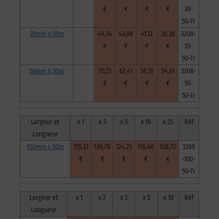
€
€
€
€
30-
50-Tr
35mm x 50m
49,34
43,86
41,12
38,38
3208-
€
€
€
€
35-
50-Tr
50mm x 50m
70,21
62,41
58,51
54,61
3208-
€
€
€
€
50-
50-Tr
Largeur et
x 1
x 3
x 5
x 10
x 25
Réf
Longueur
100mm x 50m
155,31
139,78
124,25
116,48
108,72
3208
€
€
€
€
€
-100-
50-Tr
Largeur et
x 1
x 2
x 3
x 5
x 10
Réf
Longueur