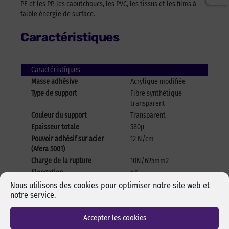
PE et les PP, les caoutchoucs, les PVC, les tissus et les films à
faible énergie de surface.
Caractéristiques
Caractéristiques
Masse adhésive
Acrylique modifiée
Type de support
Fibre synthétique
transparent
Couleur du support
Transparent
Epaisseur totale
580μ
Pouvoir adhésif sur acier
12 N/cm
(Afera 5001)
Charge de la rupture
10N/625mm2
Elongation
5%
Tenue en température
-40°C + 90 °C // 120°C
Nous utilisons des cookies pour optimiser notre site web et
notre service.
en pointe
Accepter les cookies