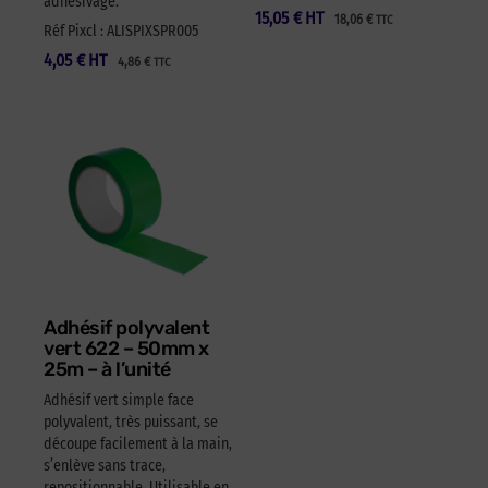
adhésivage.
15,05
€
HT
18,06
€
TTC
Réf Pixcl : ALISPIXSPR005
4,05
€
HT
4,86
€
TTC
Adhésif polyvalent
vert 622 – 50mm x
25m – à l’unité
Adhésif vert simple face
polyvalent, très puissant, se
découpe facilement à la main,
s’enlève sans trace,
repositionnable. Utilisable en