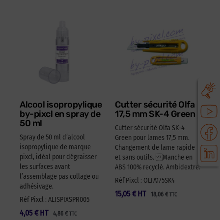
Alcool isopropylique
Cutter sécurité Olfa
by-pixcl en spray de
17,5 mm SK-4 Green
50 ml
Cutter sécurité Olfa SK-4
Spray de 50 ml d’alcool
Green pour lames 17,5 mm.
isopropylique de marque
Changement de lame rapide
pixcl, idéal pour dégraisser
et sans outils. Manche en
les surfaces avant
ABS 100% recyclé. Ambidextre.
l’assemblage pas collage ou
Réf Pixcl : OLFA175SK4
adhésivage.
15,05
€
HT
18,06
€
TTC
Réf Pixcl : ALISPIXSPR005
4,05
€
HT
4,86
€
TTC