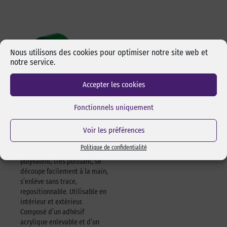
Nous utilisons des cookies pour optimiser notre site web et
notre service.
Accepter les cookies
Fonctionnels uniquement
Adhésif polyvalent
vert 622 – 50mm x
Voir les préférences
25m – à l’unité
Politique de confidentialité
Adhésif vert simple face
polyvalent, très puissant, se
découpe facilement à la main,
s’enlève sans trace,
repositionnable. Utilisable en
intérieur et extérieur.
Composé d’un adhésif
acrylique enlevable et d’un