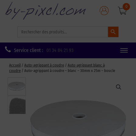
0
Search Button
Search
for:
Service client :
01 34 84 21 93
Toggle
naviga
Accueil
/
Auto-agrippant à coudre
/
Auto-agrippant blanc à
coudre
/ Auto-agrippant à coudre – blanc – 30mm x 25m – boucle