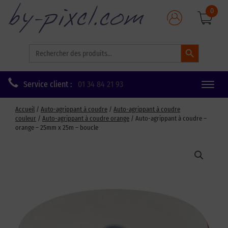
0
Search Button
Search
for:
Service client :
01 34 84 21 93
Toggle
naviga
Accueil
/
Auto-agrippant à coudre
/
Auto-agrippant à coudre
couleur
/
Auto-agrippant à coudre orange
/ Auto-agrippant à coudre –
orange – 25mm x 25m – boucle