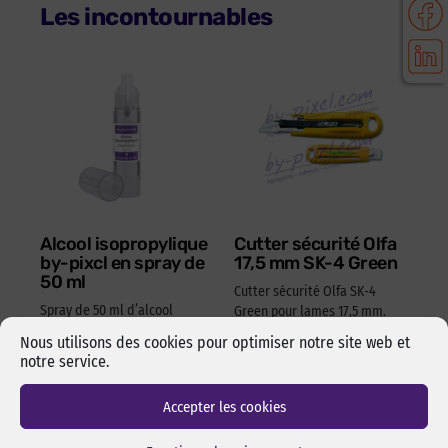
Les incontournables
Alcool isopropylique
Cutter sécurité Olfa
by-pixcl en spray de
17,5 mm SK-4 Green
50 ml
Cutter sécurité Olfa SK-4
Spray de 50 ml d’alcool
Green pour lames 17,5 mm.
isopropylique de marque
Changement de lame rapide
Nous utilisons des cookies pour optimiser notre site web et
pixcl, idéal pour dégraisser
et sans outils. Manche en
notre service.
les surfaces avant
ABS 100% recyclé. Ambidextre.
l’assemblage pas collage ou
Réf Pixcl : OLFA175SK4
Accepter les cookies
adhésivage.
15,05
€
HT
18,06
€
TTC
Réf Pixcl : ALISPIXSPR005