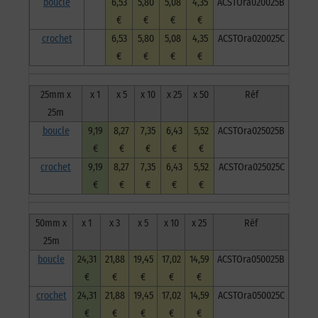
boucle
6,53
5,80
5,08
4,35
ACSTOra020025B
€
€
€
€
crochet
6,53
5,80
5,08
4,35
ACSTOra020025C
€
€
€
€
25mm x
x 1
x 5
x 10
x 25
x 50
Réf
25m
boucle
9,19
8,27
7,35
6,43
5,52
ACSTOra025025B
€
€
€
€
€
crochet
9,19
8,27
7,35
6,43
5,52
ACSTOra025025C
€
€
€
€
€
50mm x
x 1
x 3
x 5
x 10
x 25
Réf
25m
boucle
24,31
21,88
19,45
17,02
14,59
ACSTOra050025B
€
€
€
€
€
crochet
24,31
21,88
19,45
17,02
14,59
ACSTOra050025C
€
€
€
€
€