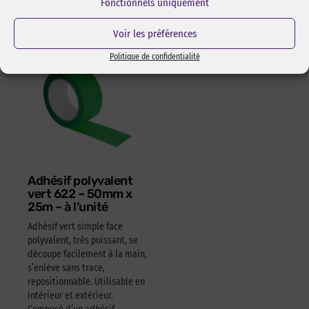
Fonctionnels uniquement
4,05
€
HT
4,86
€
TTC
Voir les préférences
Politique de confidentialité
Adhésif polyvalent
vert 622 – 50mm x
25m – à l’unité
Adhésif vert simple face
polyvalent, très puissant, se
découpe facilement à la main,
s’enlève sans trace,
repositionnable. Utilisable en
intérieur et extérieur.