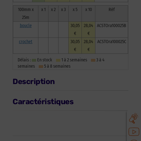
100mm x
x 1
x 2
x 3
x 5
x 10
Réf
25m
boucle
30,05
28,04
ACSTOra100025B
€
€
crochet
30,05
28,04
ACSTOra100025C
€
€
Délais :
En stock
1 à 2 semaines
3 à 4
semaines
5 à 8 semaines
Description
Caractéristiques