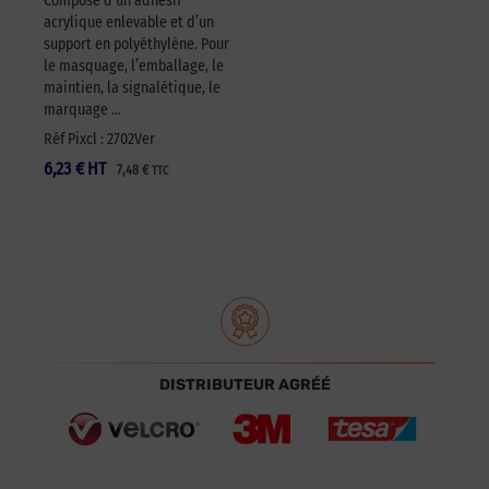
Composé d’un adhésif
acrylique enlevable et d’un
support en polyéthylène. Pour
le masquage, l’emballage, le
maintien, la signalétique, le
marquage …
Réf Pixcl : 2702Ver
6,23
€
HT
7,48
€
TTC
DISTRIBUTEUR AGRÉÉ