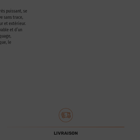
rès puissant, se
e sans trace,
ur et extérieur.
able et d’un
squage,
que, le
LIVRAISON