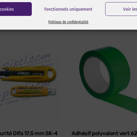
 cookies
Fonctionnels uniquement
Voir le
Politique de confidentialité
urité Olfa 17,5 mm SK-4
Adhésif polyvalent vert 