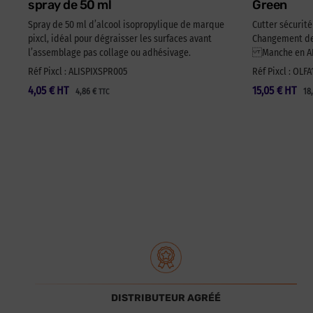
spray de 50 ml
Green
Spray de 50 ml d’alcool isopropylique de marque
Cutter sécurit
pixcl, idéal pour dégraisser les surfaces avant
Changement de 
l’assemblage pas collage ou adhésivage.
Manche en ABS
Réf Pixcl : ALISPIXSPR005
Réf Pixcl : OLF
4,05
€
HT
15,05
€
HT
4,86
€
18
TTC
DISTRIBUTEUR AGRÉÉ