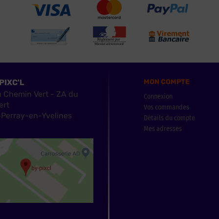
PIXC'L
MON COMPTE
u Chemin Vert - ZA du
Connexion
ert
Vos commandes
Perray-en-Yvelines
Détails du compte
Mes adresses