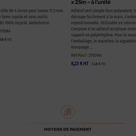
x 25m – à l’unité
é Olfa SK-4 Green pour lames 17,5 mm.
Adhésif vert simple face polyvalent, t
lame rapide et sans outils.
découpe facilement à la main, s’enlèv
 100% recyclé. Ambidextre.
repositionnable. Utilisable en intérie
Composé d’un adhésif acrylique enlev
A175SK4
support en polyéthylène. Pour le ma
,06
€
TTC
l’emballage, le maintien, la signaléti
marquage …
Réf Pixcl : 2702Ver
6,23
€
HT
7,48
€
TTC
MOYENS DE PAIEMENT