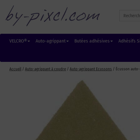
Search
for:
VELCRO®
Auto-agrippant
Butées adhésives
Adhésifs S
Accueil
/
Auto-agrippant à coudre
/
Auto-agrippant Ecussons
/ Écusson auto-a