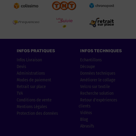
INFOS PRATIQUES
INFOS TECHNIQUES
Infos Livraison
Echantillons
Devis
Découpe
Administrations
Données techniques
Modes de paiement
Améliorer le collage
Retrait sur place
Velcro sur textile
TVA
Recherche solution
Conditions de vente
Retour d'expériences
clients
Mentions Légales
Vidéos
Protection des données
Blog
Abrasifs