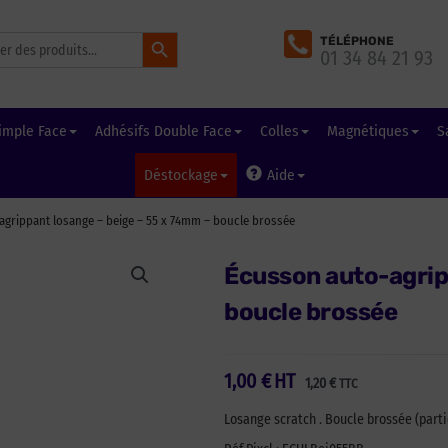
Search Button
TÉLÉPHONE
01 34 84 21 93
imple Face
Adhésifs Double Face
Colles
Magnétiques
S
Déstockage
Aide
grippant losange – beige – 55 x 74mm – boucle brossée
Écusson auto-agrip
boucle brossée
1,00
€
HT
1,20
€
TTC
Losange scratch . Boucle brossée (part