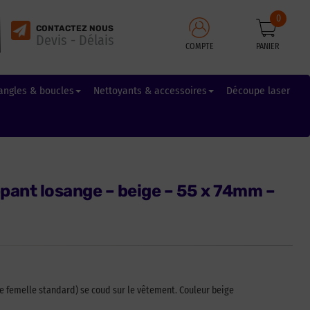
0
CONTACTEZ NOUS
Devis - Délais
COMPTE
PANIER
angles & boucles
Nettoyants & accessoires
Découpe laser
pant losange – beige – 55 x 74mm –
ie femelle standard) se coud sur le vêtement. Couleur beige