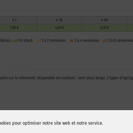
x 1
x 10
x 50
1,50 €
1,01 €
0,51 €
Délais :
En stock
1 à 2 semaines
3 à 4 semaines
5 à 8 semaines
re sur le vêtement. Disponible en couleurs : vert otan, beige. 2 types d’agripp
ookies pour optimiser notre site web et notre service.