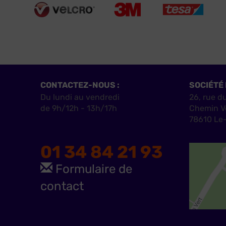
CONTACTEZ-NOUS :
SOCIÉTÉ 
Du lundi au vendredi
26, rue d
de 9h/12h - 13h/17h
Chemin V
78610 Le-
01 34 84 21 93
Formulaire de
contact