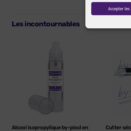
Accepter les
Les incontournables
Alcool isopropylique by-pixcl en
Cutter séc