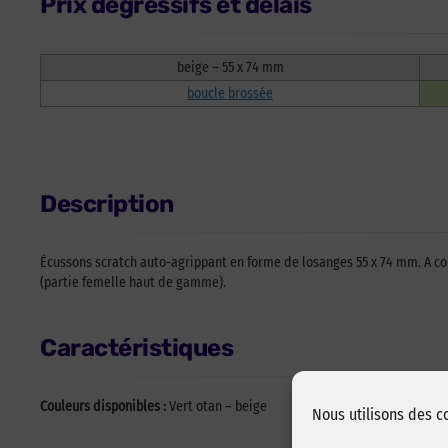
Prix dégressifs et délais
beige – 55 x 74 mm
boucle brossée
Description
Écussons scratch auto-agrippant en forme de losanges 55 x 74 mm. A coud
(partie femelle haut de gamme).
Caractéristiques
Couleurs disponibles :
Vert otan – beige
Nous utilisons des c