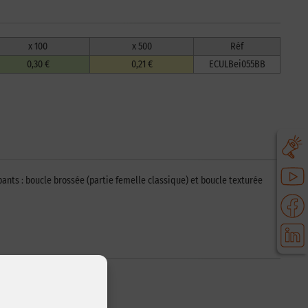
x 100
x 500
Réf
0,30 €
0,21 €
ECULBei055BB
ants : boucle brossée (partie femelle classique) et boucle texturée