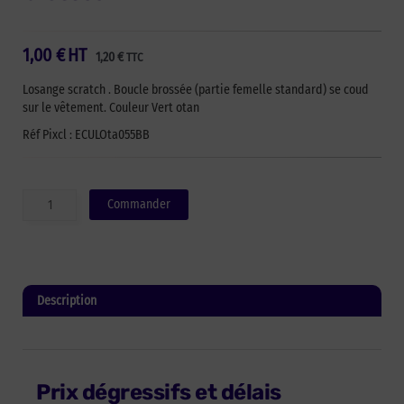
1,00
€
HT
1,20
€
TTC
Losange scratch . Boucle brossée (partie femelle standard) se coud
sur le vêtement. Couleur Vert otan
Réf Pixcl : ECULOta055BB
quantité
Commander
de
Écusson
auto-
agrippant
losange
Description
-
Vert
Informations complémentaires
otan
-
55
Prix dégressifs et délais
x