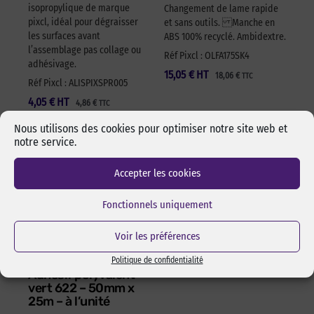
isopropylique de marque
Changement de lame rapide
pixcl, idéal pour dégraisser
et sans outils. Manche en
les surfaces avant
ABS 100% recyclé. Ambidextre.
l’assemblage pas collage ou
Réf Pixcl : OLFA175SK4
adhésivage.
15,05
€
HT
18,06
€
TTC
Réf Pixcl : ALISPIXSPR005
4,05
€
HT
4,86
€
TTC
Nous utilisons des cookies pour optimiser notre site web et
notre service.
Accepter les cookies
Fonctionnels uniquement
Voir les préférences
Politique de confidentialité
Adhésif polyvalent
vert 622 – 50mm x
25m – à l’unité