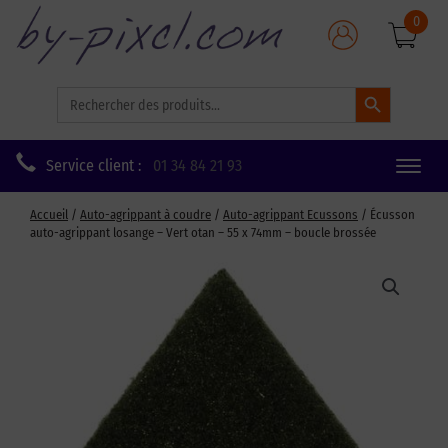
0
Search Button
Search
for:
Service client :
01 34 84 21 93
Toggle
naviga
Accueil
/
Auto-agrippant à coudre
/
Auto-agrippant Ecussons
/ Écusson
auto-agrippant losange – Vert otan – 55 x 74mm – boucle brossée