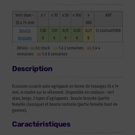
74mm
-
boucle
Vert otan –
x 1
x 10
x 50
x 100
x
Réf
brossée
55 x 74 mm
500
boucle
1,50
1,01
0,51
0,30
0,21
ECULOta055BB
brossée
€
€
€
€
€
Délais :
En stock
1 à 2 semaines
3 à 4
semaines
5 à 8 semaines
Description
Écussons scratch auto-agrippant en forme de losanges 55 x 74
mm. A coudre sur le vêtement. Disponible en couleurs : vert
otan, beige. 2 types d’agrippants : boucle brossée (partie
femelle classique) et boucle texturée (partie femelle haut de
gamme).
Caractéristiques