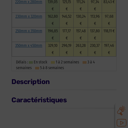
220mm x 280mm
139,05
125,15
111,24
97,34
83,43 €
€
€
€
€
230mm x 320mm
162,80
146,52
130,24
113,96
97,68
€
€
€
€
€
250mm x 350mm
196,85
177,17
157,48
137,80
118,11 €
€
€
€
€
350mm x 450mm
329,10
296,19
263,28
230,37
197,46
€
€
€
€
€
Délais :
En stock
1 à 2 semaines
3 à 4
semaines
5 à 8 semaines
Description
Caractéristiques