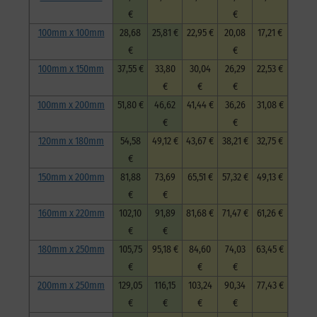
€
€
100mm x 100mm
28,68
25,81 €
22,95 €
20,08
17,21 €
€
€
100mm x 150mm
37,55 €
33,80
30,04
26,29
22,53 €
€
€
€
100mm x 200mm
51,80 €
46,62
41,44 €
36,26
31,08 €
€
€
120mm x 180mm
54,58
49,12 €
43,67 €
38,21 €
32,75 €
€
150mm x 200mm
81,88
73,69
65,51 €
57,32 €
49,13 €
€
€
160mm x 220mm
102,10
91,89
81,68 €
71,47 €
61,26 €
€
€
180mm x 250mm
105,75
95,18 €
84,60
74,03
63,45 €
€
€
€
200mm x 250mm
129,05
116,15
103,24
90,34
77,43 €
€
€
€
€