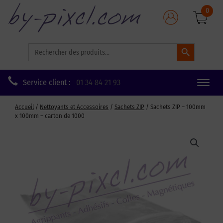
0
Search Button
Search
for:
Service client :
01 34 84 21 93
Toggle
naviga
Accueil
/
Nettoyants et Accessoires
/
Sachets ZIP
/ Sachets ZIP – 100mm
x 100mm – carton de 1000