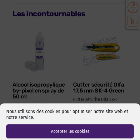
Les incontournables
Alcool isopropylique
Cutter sécurité Olfa
by-pixcl en spray de
17,5 mm SK-4 Green
50 ml
Cutter sécurité Olfa SK-4
Spray de 50 ml d’alcool
Green pour lames 17,5 mm.
Nous utilisons des cookies pour optimiser notre site web et
isopropylique de marque
Changement de lame rapide
notre service.
pixcl, idéal pour dégraisser
et sans outils. Manche en
les surfaces avant
ABS 100% recyclé. Ambidextre.
l’assemblage pas collage ou
Accepter les cookies
Réf Pixcl : OLFA175SK4
adhésivage.