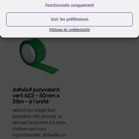
15,05
€
HT
18,06
€
TTC
Réf Pixcl : ALISPIXSPR005
Fonctionnels uniquement
4,05
€
HT
4,86
€
TTC
Voir les préférences
Politique de confidentialité
Adhésif polyvalent
vert 622 – 50mm x
25m – à l’unité
Adhésif vert simple face
polyvalent, très puissant, se
découpe facilement à la main,
s’enlève sans trace,
repositionnable. Utilisable en