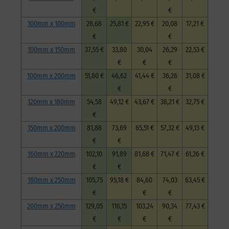
€
€
100mm x 100mm
28,68
25,81 €
22,95 €
20,08
17,21 €
€
€
100mm x 150mm
37,55 €
33,80
30,04
26,29
22,53 €
€
€
€
100mm x 200mm
51,80 €
46,62
41,44 €
36,26
31,08 €
€
€
120mm x 180mm
54,58
49,12 €
43,67 €
38,21 €
32,75 €
€
150mm x 200mm
81,88
73,69
65,51 €
57,32 €
49,13 €
€
€
160mm x 220mm
102,10
91,89
81,68 €
71,47 €
61,26 €
€
€
180mm x 250mm
105,75
95,18 €
84,60
74,03
63,45 €
€
€
€
200mm x 250mm
129,05
116,15
103,24
90,34
77,43 €
€
€
€
€