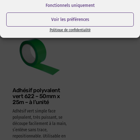
15,05
€
HT
18,06
€
TTC
Réf Pixcl : ALISPIXSPR005
Fonctionnels uniquement
4,05
€
HT
4,86
€
TTC
Voir les préférences
Politique de confidentialité
Adhésif polyvalent
vert 622 – 50mm x
25m – à l’unité
Adhésif vert simple face
polyvalent, très puissant, se
découpe facilement à la main,
s’enlève sans trace,
repositionnable. Utilisable en