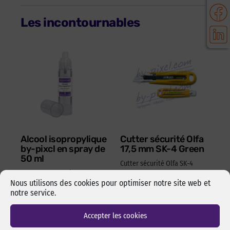
Les incontournables
Alcool isopropylique
Cutter sécurité Olfa
by-pixcl en spray de
17,5 mm SK-4 Green
50 ml
Cutter sécurité Olfa SK-4
Spray de 50 ml d’alcool
Green pour lames 17,5 mm.
Nous utilisons des cookies pour optimiser notre site web et
isopropylique de marque
Changement de lame rapide
notre service.
pixcl, idéal pour dégraisser
et sans outils. Manche en
les surfaces avant
ABS 100% recyclé. Ambidextre.
l’assemblage pas collage ou
Accepter les cookies
Réf Pixcl : OLFA175SK4
adhésivage.