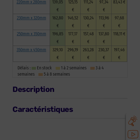
220mm x 280mm
139,05
125,15
111,24
97,34
83,43 €
€
€
€
€
230mm x 320mm
162,80
146,52
130,24
113,96
97,68
€
€
€
€
€
250mm x 350mm
196,85
177,17
157,48
137,80
118,11 €
€
€
€
€
350mm x 450mm
329,10
296,19
263,28
230,37
197,46
€
€
€
€
€
Délais :
En stock
1 à 2 semaines
3 à 4
semaines
5 à 8 semaines
Description
Caractéristiques