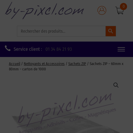
0
Search Button
Search
for:
Service client :
01 34 84 21 93
Toggle
naviga
Accueil
/
Nettoyants et Accessoires
/
Sachets ZIP
/ Sachets ZIP – 60mm x
80mm – carton de 1000