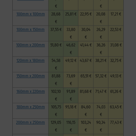
€
€
100mm x 100mm
28,68
25,81 €
22,95 €
20,08
17,21 €
€
€
100mm x 150mm
37,55 €
33,80
30,04
26,29
22,53 €
€
€
€
100mm x 200mm
51,80 €
46,62
41,44 €
36,26
31,08 €
€
€
120mm x 180mm
54,58
49,12 €
43,67 €
38,21 €
32,75 €
€
150mm x 200mm
81,88
73,69
65,51 €
57,32 €
49,13 €
€
€
160mm x 220mm
102,10
91,89
81,68 €
71,47 €
61,26 €
€
€
180mm x 250mm
105,75
95,18 €
84,60
74,03
63,45 €
€
€
€
200mm x 250mm
129,05
116,15
103,24
90,34
77,43 €
€
€
€
€