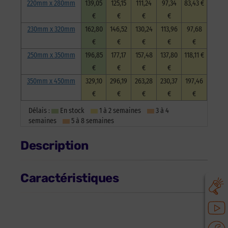
220mm x 280mm
139,05
125,15
111,24
97,34
83,43 €
€
€
€
€
230mm x 320mm
162,80
146,52
130,24
113,96
97,68
€
€
€
€
€
250mm x 350mm
196,85
177,17
157,48
137,80
118,11 €
€
€
€
€
350mm x 450mm
329,10
296,19
263,28
230,37
197,46
€
€
€
€
€
Délais :
En stock
1 à 2 semaines
3 à 4
semaines
5 à 8 semaines
Description
Caractéristiques