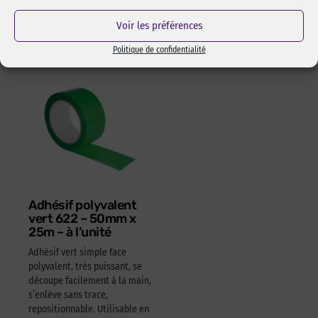
15,05
€
HT
18,06
€
TTC
Réf Pixcl : ALISPIXSPR005
Voir les préférences
4,05
€
HT
4,86
€
TTC
Politique de confidentialité
Adhésif polyvalent
vert 622 – 50mm x
25m – à l’unité
Adhésif vert simple face
polyvalent, très puissant, se
découpe facilement à la main,
s’enlève sans trace,
repositionnable. Utilisable en