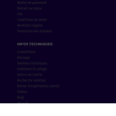
Modes de paiement
Retrait sur place
TVA
Conditions de vente
Mentions Légales
Protection des données
INFOS TECHNIQUES
Echantillons
Découpe
Données techniques
Améliorer le collage
Velcro sur textile
Recherche solution
Retour d'expériences clients
Vidéos
Blog
Abrasifs