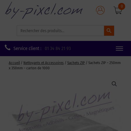
0
Search Button
Search
for:
Service client :
01 34 84 21 93
Toggle
naviga
Accueil
/
Nettoyants et Accessoires
/
Sachets ZIP
/ Sachets ZIP – 250mm
x 350mm – carton de 1000