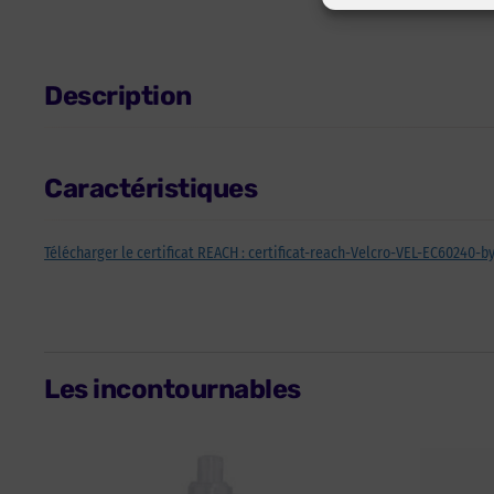
Description
Caractéristiques
Télécharger le certificat REACH : certificat-reach-Velcro-VEL-EC60240-by
Les incontournables