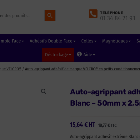
Search Button
TÉLÉPHONE
01 34 84 21 93
imple Face
Adhésifs Double Face
Colles
Magnétiques
S
Déstockage
Aide
rque VELCRO®
/
Auto-agrippant adhésif de marque VELCRO® en petits conditionneme
Auto-agrippant adh
Blanc – 50mm x 2,5m
15,64
€
HT
18,77
€
TTC
Auto-agrippant adhésif extrême Blanc : 