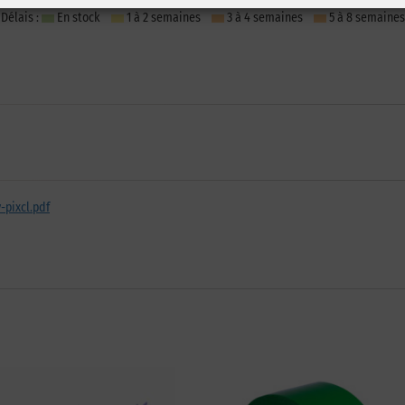
Délais :
En stock
1 à 2 semaines
3 à 4 semaines
5 à 8 semaines
-pixcl.pdf