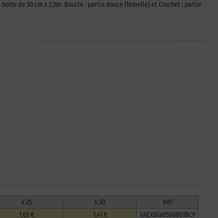
boite de 50 cm x 2,5m. Boucle : partie douce (femelle) et Crochet : partie
x 25
x 50
Réf
1,65 €
1,41 €
VAEXBla0500001BCP