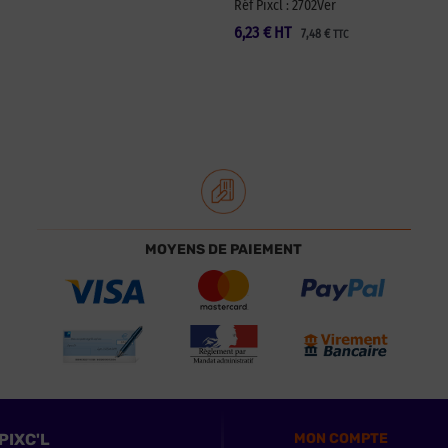
Réf Pixcl : 2702Ver
6,23
€
HT
7,48
€
TTC
MOYENS DE PAIEMENT
PIXC'L
MON COMPTE