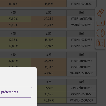
16,16 €
15,15 €
VA51Noi020025C
x 25
x 50
Réf
21,60 €
20,25 €
VA51Bla025025B
21,60 €
20,25 €
VA51Bla025025C
x 25
x 50
Réf
19,36 €
18,15 €
VA51Noi025025B
19,80 €
18,56 €
VA51Noi025025C
x 10
x 25
Réf
37,64 €
35,29 €
VA51Bla050025B
37,68 €
35,33 €
VA51Bla050025C
46,04 €
43,16 €
VA51Bla050025CP
x 10
x 25
Réf
37,88 €
35,51 €
VA51Noi050025B
s préférences
37,92 €
35,55 €
VA51Noi050025C
43,72 €
40,99 €
VA51Noi050025CP