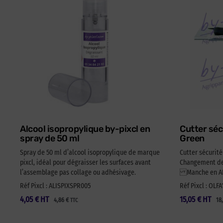
Alcool isopropylique by-pixcl en
Cutter séc
spray de 50 ml
Green
Spray de 50 ml d’alcool isopropylique de marque
Cutter sécurit
pixcl, idéal pour dégraisser les surfaces avant
Changement de 
l’assemblage pas collage ou adhésivage.
Manche en ABS
Réf Pixcl : ALISPIXSPR005
Réf Pixcl : OLF
4,05
€
HT
15,05
€
HT
4,86
€
18
TTC