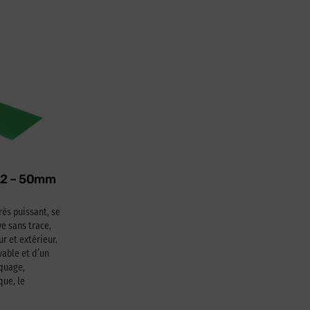
622 – 50mm
rès puissant, se
e sans trace,
ur et extérieur.
able et d’un
squage,
que, le