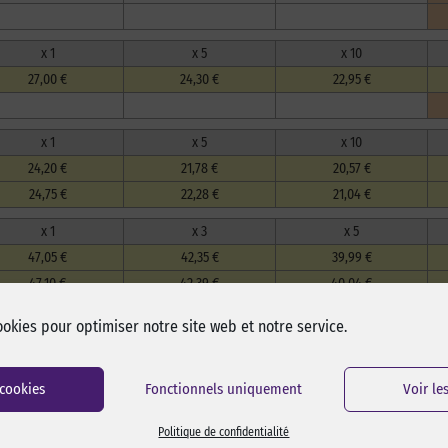
x 1
x 5
x 10
27,00 €
24,30 €
22,95 €
x 1
x 5
x 10
24,20 €
21,78 €
20,57 €
24,75 €
22,28 €
21,04 €
x 1
x 3
x 5
47,05 €
42,35 €
39,99 €
47,10 €
42,39 €
40,04 €
57,55 €
51,80 €
48,92 €
ookies pour optimiser notre site web et notre service.
x 1
x 3
x 5
47,35 €
42,62 €
40,25 €
 cookies
Fonctionnels uniquement
Voir le
47,40 €
42,66 €
40,29 €
54,65 €
49,19 €
46,45 €
Politique de confidentialité