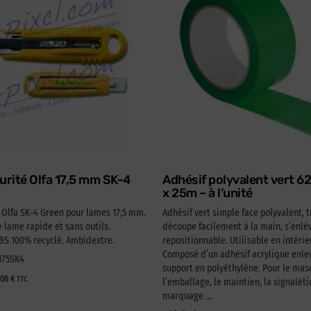
urité Olfa 17,5 mm SK-4
Adhésif polyvalent vert 
x 25m – à l’unité
é Olfa SK-4 Green pour lames 17,5 mm.
Adhésif vert simple face polyvalent, t
lame rapide et sans outils.
découpe facilement à la main, s’enlèv
 100% recyclé. Ambidextre.
repositionnable. Utilisable en intérie
Composé d’un adhésif acrylique enlev
A175SK4
support en polyéthylène. Pour le ma
,06
€
TTC
l’emballage, le maintien, la signaléti
marquage …