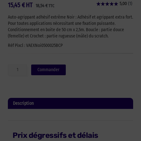
15,45
€
HT
18,54
€
TTC
Auto-agrippant adhésif extrême Noir : Adhésif et agrippant extra fort.
Pour toutes applications nécessitant une fixation puissante.
Conditionnement en boite de 50 cm x 2,5m. Boucle : partie douce
(femelle) et Crochet : partie rugueuse (mâle) du scratch.
Réf Pixcl : VAEXNoi0500025BCP
quantité
Commander
de
Auto-
agrippant
adhésif
de
Description
marque
VELCRO®
Informations complémentaires
extra
fort
-
Prix dégressifs et délais
Noir