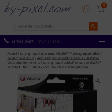
0
Search Button
Search
for:
Service client :
01 34 84 21 93
Toggle
naviga
Accueil
/
Auto-agrippant de marque VELCRO®
/
Auto-agrippant adhésif
de marque VELCRO®
/
Auto-agrippant adhésif de marque VELCRO® en
petits conditionnements
/ Auto-agrippant adhésif de marque VELCRO®
extra fort – Noir – 50mm x 2,5m – boucle et crochet plastique