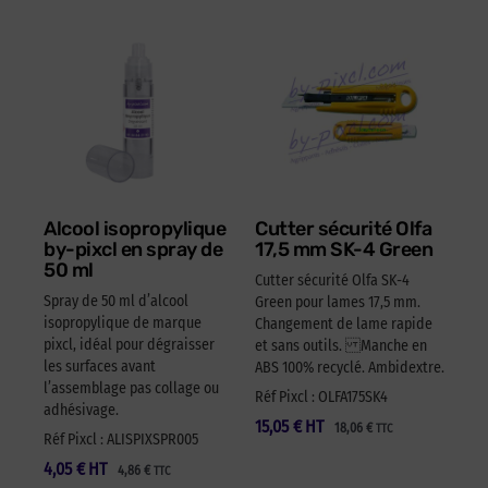
Alcool isopropylique
Cutter sécurité Olfa
by-pixcl en spray de
17,5 mm SK-4 Green
50 ml
Cutter sécurité Olfa SK-4
Spray de 50 ml d’alcool
Green pour lames 17,5 mm.
isopropylique de marque
Changement de lame rapide
pixcl, idéal pour dégraisser
et sans outils. Manche en
les surfaces avant
ABS 100% recyclé. Ambidextre.
l’assemblage pas collage ou
Réf Pixcl : OLFA175SK4
adhésivage.
15,05
€
HT
18,06
€
TTC
Réf Pixcl : ALISPIXSPR005
4,05
€
HT
4,86
€
TTC