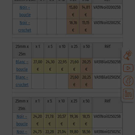
Noir –
15,80
14,81
VA51Noi020025B
boucle
€
€
Noir –
16,16
15,15
VA51Noi020025C
crochet
€
€
25mm x
x 1
x 5
x 10
x 25
x 50
Réf
25m
Blanc –
27,00
24,30
22,95
21,60
20,25
VA51Bla025025B
boucle
€
€
€
€
€
Blanc –
21,60
20,25
VA51Bla025025C
crochet
€
€
25mm x
x 1
x 5
x 10
x 25
x 50
Réf
25m
Noir –
24,20
21,78
20,57
19,36
18,15
VA51Noi025025B
boucle
€
€
€
€
€
Noir –
24,75
22,28
21,04
19,80
18,56
VA51Noi025025C