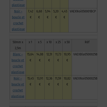
plastique
Noir –
7,42
6,68
5,94
5,20
4,45
VAEXNoi050001BCP
boucle et
€
€
€
€
€
crochet
plastique
50mm x
x 1
x 5
x 10
x 25
x 50
Réf
2,5m
Blanc –
15,64
14,08
12,51
11,73
10,95
VAEXBla0500025BCP
boucle et
€
€
€
€
€
crochet
plastique
Noir –
15,45
13,91
12,36
11,59
10,82
VAEXNoi0500025BCP
boucle et
€
€
€
€
€
crochet
plastique