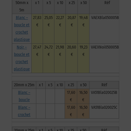
50mm x
x 1
x 5
x 10
x 25
x 50
Réf
5m
Blanc –
27,83
25,05
22,27
20,87
19,48
VAEXBla050005BCP
boucle et
€
€
€
€
€
crochet
plastique
Noir –
27,47
24,72
21,98
20,60
19,23
VAEXNoi050005BCP
boucle et
€
€
€
€
€
crochet
plastique
20mm x 25m
x 1
x 5
x 10
x 25
x 50
Réf
Blanc –
17,60
16,50
VA51Bla020025B
boucle
€
€
Blanc –
17,60
16,50
VA51Bla020025C
crochet
€
€
20mm x 25m
x 1
x 5
x 10
x 25
x 50
Réf