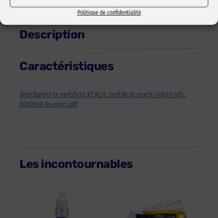
Délais :
En stock
1 à 2 semaines
3 à 4
semaines
5 à 8 semaines
Politique de confidentialité
Description
Caractéristiques
Télécharger le certificat REACH : certificat-reach-Velcro-VEL-
EC60240-by-pixcl.pdf
Les incontournables