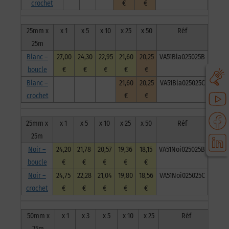
crochet
€
€
25mm x
x 1
x 5
x 10
x 25
x 50
Réf
25m
Blanc –
27,00
24,30
22,95
21,60
20,25
VA51Bla025025B
boucle
€
€
€
€
€
Blanc –
21,60
20,25
VA51Bla025025C
crochet
€
€
25mm x
x 1
x 5
x 10
x 25
x 50
Réf
25m
Noir –
24,20
21,78
20,57
19,36
18,15
VA51Noi025025B
boucle
€
€
€
€
€
Noir –
24,75
22,28
21,04
19,80
18,56
VA51Noi025025C
crochet
€
€
€
€
€
50mm x
x 1
x 3
x 5
x 10
x 25
Réf
25m