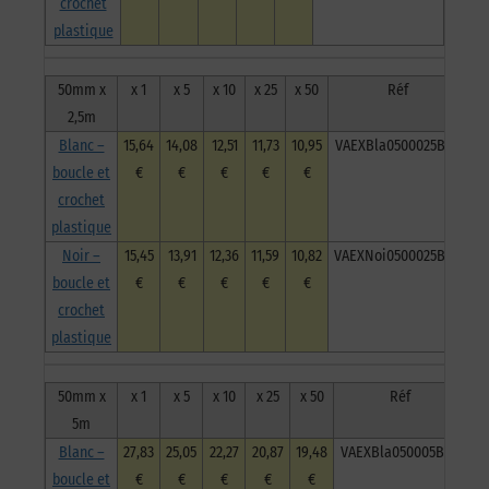
crochet
plastique
50mm x
x 1
x 5
x 10
x 25
x 50
Réf
2,5m
Blanc –
15,64
14,08
12,51
11,73
10,95
VAEXBla0500025BCP
boucle et
€
€
€
€
€
crochet
plastique
Noir –
15,45
13,91
12,36
11,59
10,82
VAEXNoi0500025BCP
boucle et
€
€
€
€
€
crochet
plastique
50mm x
x 1
x 5
x 10
x 25
x 50
Réf
5m
Blanc –
27,83
25,05
22,27
20,87
19,48
VAEXBla050005BCP
boucle et
€
€
€
€
€