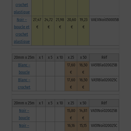
crochet
plastique
Noir –
27,47
24,72
21,98
20,60
19,23
VAEXNoi050005BCP
boucle et
€
€
€
€
€
crochet
plastique
20mm x 25m
x 1
x 5
x 10
x 25
x 50
Réf
Blanc –
17,60
16,50
VA51Bla020025B
boucle
€
€
Blanc –
17,60
16,50
VA51Bla020025C
crochet
€
€
20mm x 25m
x 1
x 5
x 10
x 25
x 50
Réf
Noir –
15,80
14,81
VA51Noi020025B
boucle
€
€
Noir –
16,16
15,15
VA51Noi020025C