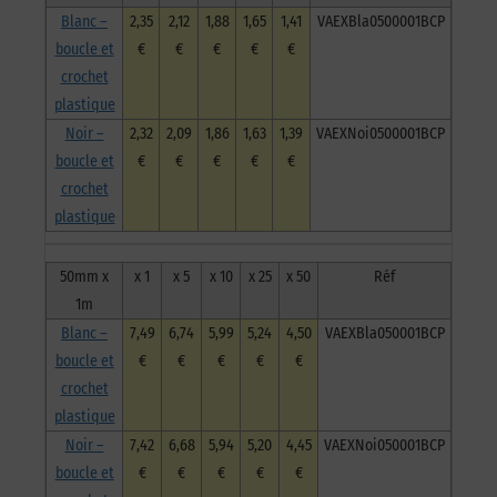
Blanc –
2,35
2,12
1,88
1,65
1,41
VAEXBla0500001BCP
boucle et
€
€
€
€
€
crochet
plastique
Noir –
2,32
2,09
1,86
1,63
1,39
VAEXNoi0500001BCP
boucle et
€
€
€
€
€
crochet
plastique
50mm x
x 1
x 5
x 10
x 25
x 50
Réf
1m
Blanc –
7,49
6,74
5,99
5,24
4,50
VAEXBla050001BCP
boucle et
€
€
€
€
€
crochet
plastique
Noir –
7,42
6,68
5,94
5,20
4,45
VAEXNoi050001BCP
boucle et
€
€
€
€
€