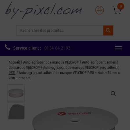
0
Search Button
Search
for:
Service client :
01 34 84 21 93
Toggle
naviga
Accueil
/
Auto-agrippant de marque VELCRO®
/
Auto-agrippant adhésif
de marque VELCRO®
/
Auto-agrippant de marque VELCRO® avec adhésif
PS51
/ Auto-agrippant adhésif de marque VELCRO® PS51 – Noir – 50mm x
25m – crochet