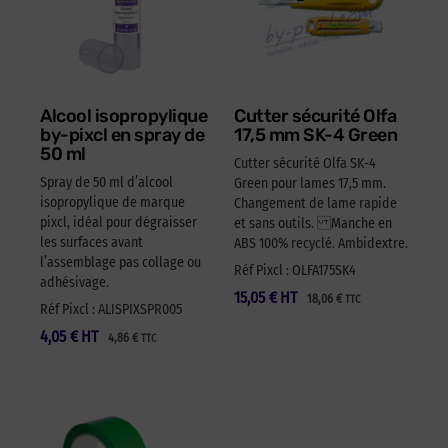
Alcool isopropylique
Cutter sécurité Olfa
by-pixcl en spray de
17,5 mm SK-4 Green
50 ml
Cutter sécurité Olfa SK-4
Spray de 50 ml d’alcool
Green pour lames 17,5 mm.
isopropylique de marque
Changement de lame rapide
pixcl, idéal pour dégraisser
et sans outils. Manche en
les surfaces avant
ABS 100% recyclé. Ambidextre.
l’assemblage pas collage ou
Réf Pixcl : OLFA175SK4
adhésivage.
15,05
€
HT
18,06
€
TTC
Réf Pixcl : ALISPIXSPR005
4,05
€
HT
4,86
€
TTC