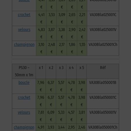
€
€
€
€
€
crochet
4,41
3,53
3,09
2,65
2,21
VA30Bla025001C
€
€
€
€
€
velours
4,83
3,87
3,38
2,90
2,42
VA30Bla025001V
€
€
€
€
€
champignon
3,10
2,48
2,17
1,86
1,55
VA30Bla025001Ch
€
€
€
€
€
PS30 –
x 1
x 2
x 3
x 4
x 5
Réf
50mm x 1m
boucle
7,96
6,37
5,57
4,78
3,98
VA30Bla050001B
€
€
€
€
€
crochet
7,96
6,37
5,57
4,78
3,98
VA30Bla050001C
€
€
€
€
€
velours
7,61
6,09
5,33
4,57
3,81
VA30Bla050001V
€
€
€
€
€
champignon
4,91
3,93
3,44
2,95
2,46
VA30Bla050001Ch