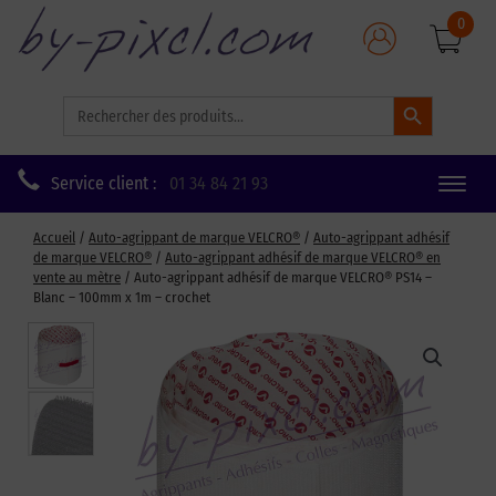
0
Search Button
Search
for:
Service client :
01 34 84 21 93
Toggle
naviga
Accueil
/
Auto-agrippant de marque VELCRO®
/
Auto-agrippant adhésif
de marque VELCRO®
/
Auto-agrippant adhésif de marque VELCRO® en
vente au mètre
/ Auto-agrippant adhésif de marque VELCRO® PS14 –
Blanc – 100mm x 1m – crochet