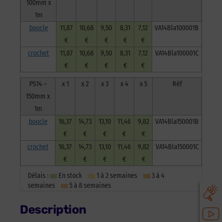
100mm x
1m
boucle
11,87
10,68
9,50
8,31
7,12
VA14Bla100001B
€
€
€
€
€
crochet
11,87
10,68
9,50
8,31
7,12
VA14Bla100001C
€
€
€
€
€
PS14 –
x 1
x 2
x 3
x 4
x 5
Réf
150mm x
1m
boucle
16,37
14,73
13,10
11,46
9,82
VA14Bla150001B
€
€
€
€
€
crochet
16,37
14,73
13,10
11,46
9,82
VA14Bla150001C
€
€
€
€
€
Délais :
En stock
1 à 2 semaines
3 à 4
semaines
5 à 8 semaines
Description