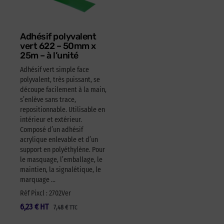
Adhésif polyvalent
vert 622 – 50mm x
25m – à l’unité
Adhésif vert simple face
polyvalent, très puissant, se
découpe facilement à la main,
s’enlève sans trace,
repositionnable. Utilisable en
intérieur et extérieur.
Composé d’un adhésif
acrylique enlevable et d’un
support en polyéthylène. Pour
le masquage, l’emballage, le
maintien, la signalétique, le
marquage …
Réf Pixcl : 2702Ver
6,23
€
HT
7,48
€
TTC