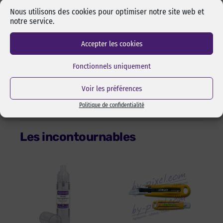
boucle est la partie douce (femelle) du scratch et le crochet la
Nous utilisons des cookies pour optimiser notre site web et
partie rugueuse (mâle)
notre service.
Velours et champignon : couple fin et design – Le velours est la
partie douce (femelle) du scratch et le champignon la partie
Accepter les cookies
rugueuse (mâle)
Boucle et champignon : Agrippant plus puissant – La boucle est
Fonctionnels uniquement
la partie douce (femelle) du scratch et le champignon la partie
rugueuse (mâle)
Voir les préférences
Politique de confidentialité
Les incontournables