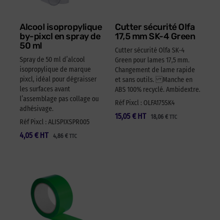
Alcool isopropylique
Cutter sécurité Olfa
by-pixcl en spray de
17,5 mm SK-4 Green
50 ml
Cutter sécurité Olfa SK-4
Spray de 50 ml d’alcool
Green pour lames 17,5 mm.
isopropylique de marque
Changement de lame rapide
pixcl, idéal pour dégraisser
et sans outils. Manche en
les surfaces avant
ABS 100% recyclé. Ambidextre.
l’assemblage pas collage ou
Réf Pixcl : OLFA175SK4
adhésivage.
15,05
€
HT
18,06
€
TTC
Réf Pixcl : ALISPIXSPR005
4,05
€
HT
4,86
€
TTC