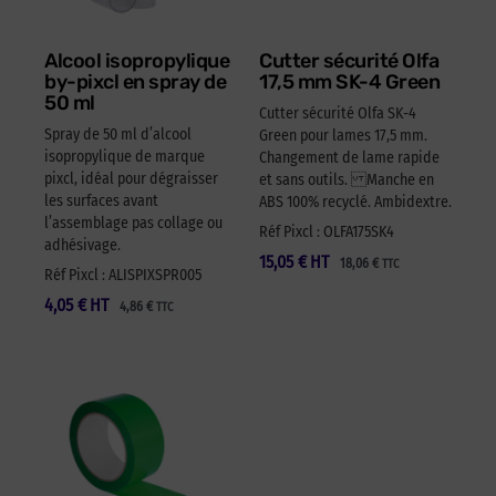
Alcool isopropylique
Cutter sécurité Olfa
by-pixcl en spray de
17,5 mm SK-4 Green
50 ml
Cutter sécurité Olfa SK-4
Spray de 50 ml d’alcool
Green pour lames 17,5 mm.
isopropylique de marque
Changement de lame rapide
pixcl, idéal pour dégraisser
et sans outils. Manche en
les surfaces avant
ABS 100% recyclé. Ambidextre.
l’assemblage pas collage ou
Réf Pixcl : OLFA175SK4
adhésivage.
15,05
€
HT
18,06
€
TTC
Réf Pixcl : ALISPIXSPR005
4,05
€
HT
4,86
€
TTC