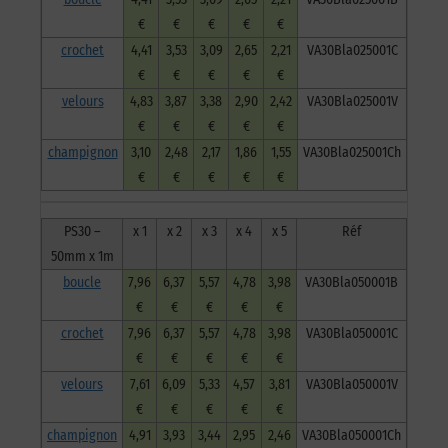
€
€
€
€
€
crochet
4,41
3,53
3,09
2,65
2,21
VA30Bla025001C
€
€
€
€
€
velours
4,83
3,87
3,38
2,90
2,42
VA30Bla025001V
€
€
€
€
€
champignon
3,10
2,48
2,17
1,86
1,55
VA30Bla025001Ch
€
€
€
€
€
PS30 –
x 1
x 2
x 3
x 4
x 5
Réf
50mm x 1m
boucle
7,96
6,37
5,57
4,78
3,98
VA30Bla050001B
€
€
€
€
€
crochet
7,96
6,37
5,57
4,78
3,98
VA30Bla050001C
€
€
€
€
€
velours
7,61
6,09
5,33
4,57
3,81
VA30Bla050001V
€
€
€
€
€
champignon
4,91
3,93
3,44
2,95
2,46
VA30Bla050001Ch