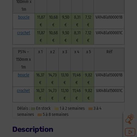
100mm x
1m
boucle
11,87
10,68
9,50
8,31
7,12
VA14Bla100001B
€
€
€
€
€
crochet
11,87
10,68
9,50
8,31
7,12
VA14Bla100001C
€
€
€
€
€
PS14 –
x 1
x 2
x 3
x 4
x 5
Réf
150mm x
1m
boucle
16,37
14,73
13,10
11,46
9,82
VA14Bla150001B
€
€
€
€
€
crochet
16,37
14,73
13,10
11,46
9,82
VA14Bla150001C
€
€
€
€
€
Délais :
En stock
1 à 2 semaines
3 à 4
semaines
5 à 8 semaines
Description