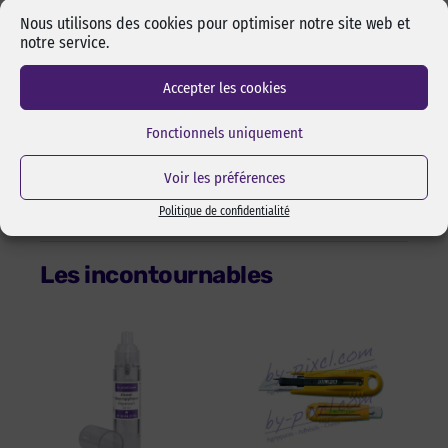
boucle est la partie douce (femelle) du scratch et le crochet la
Nous utilisons des cookies pour optimiser notre site web et
partie rugueuse (mâle)
notre service.
Velours et champignon : couple fin et design – Le velours est la
partie douce (femelle) du scratch et le champignon la partie
Accepter les cookies
rugueuse (mâle)
Boucle et champignon : Agrippant plus puissant – La boucle est
Fonctionnels uniquement
la partie douce (femelle) du scratch et le champignon la partie
rugueuse (mâle)
Voir les préférences
Politique de confidentialité
Les incontournables