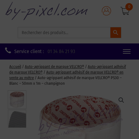
0
Search Button
Search
for:
Service client :
01 34 84 21 93
Toggle
naviga
Accueil
/
Auto-agrippant de marque VELCRO®
/
Auto-agrippant adhésif
de marque VELCRO®
/
Auto-agrippant adhésif de marque VELCRO® en
vente au mètre
/ Auto-agrippant adhésif de marque VELCRO® PS30 –
Blanc – 50mm x 1m – champignon