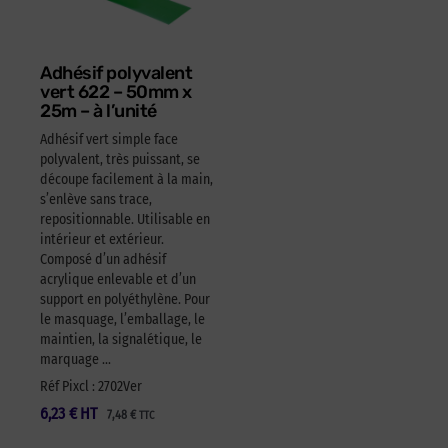
Adhésif polyvalent
vert 622 – 50mm x
25m – à l’unité
Adhésif vert simple face
polyvalent, très puissant, se
découpe facilement à la main,
s’enlève sans trace,
repositionnable. Utilisable en
intérieur et extérieur.
Composé d’un adhésif
acrylique enlevable et d’un
support en polyéthylène. Pour
le masquage, l’emballage, le
maintien, la signalétique, le
marquage …
Réf Pixcl : 2702Ver
6,23
€
HT
7,48
€
TTC