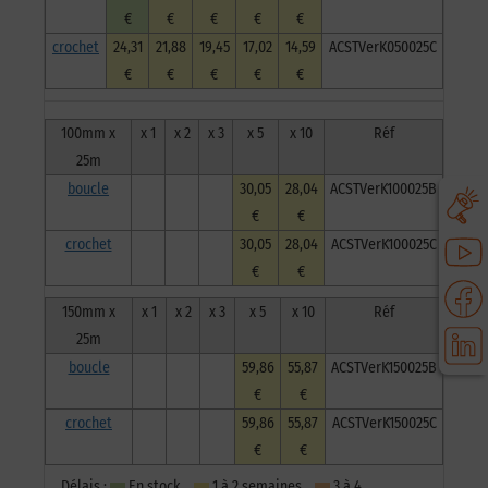
€
€
€
€
€
crochet
24,31
21,88
19,45
17,02
14,59
ACSTVerK050025C
€
€
€
€
€
100mm x
x 1
x 2
x 3
x 5
x 10
Réf
25m
boucle
30,05
28,04
ACSTVerK100025B
€
€
crochet
30,05
28,04
ACSTVerK100025C
€
€
150mm x
x 1
x 2
x 3
x 5
x 10
Réf
25m
boucle
59,86
55,87
ACSTVerK150025B
€
€
crochet
59,86
55,87
ACSTVerK150025C
€
€
Délais :
En stock
1 à 2 semaines
3 à 4