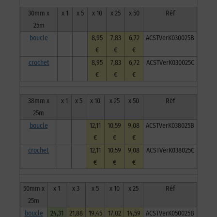
30mm x
x 1
x 5
x 10
x 25
x 50
Réf
25m
boucle
8,95
7,83
6,72
ACSTVerK030025B
€
€
€
crochet
8,95
7,83
6,72
ACSTVerK030025C
€
€
€
38mm x
x 1
x 5
x 10
x 25
x 50
Réf
25m
boucle
12,11
10,59
9,08
ACSTVerK038025B
€
€
€
crochet
12,11
10,59
9,08
ACSTVerK038025C
€
€
€
50mm x
x 1
x 3
x 5
x 10
x 25
Réf
25m
boucle
24,31
21,88
19,45
17,02
14,59
ACSTVerK050025B