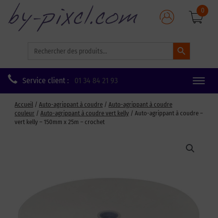
0
Search Button
Search
for:
Service client :
01 34 84 21 93
Toggle
naviga
Accueil
/
Auto-agrippant à coudre
/
Auto-agrippant à coudre
couleur
/
Auto-agrippant à coudre vert kelly
/ Auto-agrippant à coudre –
vert kelly – 150mm x 25m – crochet