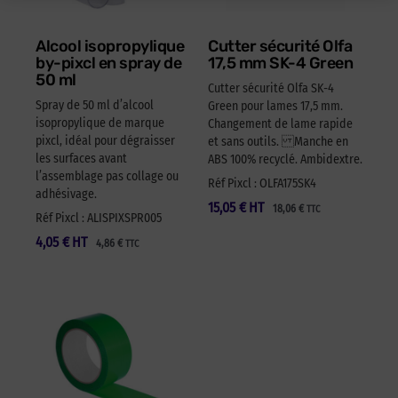
Alcool isopropylique
Cutter sécurité Olfa
by-pixcl en spray de
17,5 mm SK-4 Green
50 ml
Cutter sécurité Olfa SK-4
Spray de 50 ml d’alcool
Green pour lames 17,5 mm.
isopropylique de marque
Changement de lame rapide
pixcl, idéal pour dégraisser
et sans outils. Manche en
les surfaces avant
ABS 100% recyclé. Ambidextre.
l’assemblage pas collage ou
Réf Pixcl : OLFA175SK4
adhésivage.
15,05
€
HT
18,06
€
TTC
Réf Pixcl : ALISPIXSPR005
4,05
€
HT
4,86
€
TTC