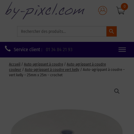
0
Search Button
Search
for:
Service client :
01 34 84 21 93
Toggle
naviga
Accueil
/
Auto-agrippant à coudre
/
Auto-agrippant à coudre
couleur
/
Auto-agrippant à coudre vert kelly
/ Auto-agrippant à coudre –
vert kelly – 25mm x 25m – crochet