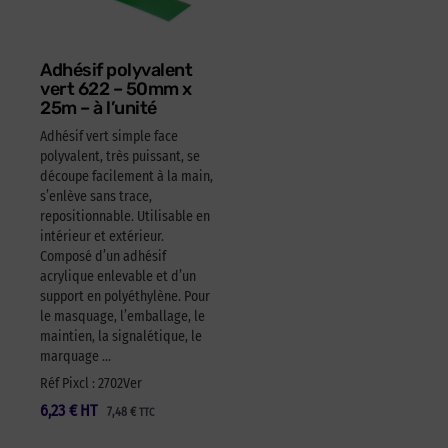
Adhésif polyvalent
vert 622 – 50mm x
25m – à l’unité
Adhésif vert simple face
polyvalent, très puissant, se
découpe facilement à la main,
s’enlève sans trace,
repositionnable. Utilisable en
intérieur et extérieur.
Composé d’un adhésif
acrylique enlevable et d’un
support en polyéthylène. Pour
le masquage, l’emballage, le
maintien, la signalétique, le
marquage …
Réf Pixcl : 2702Ver
6,23
€
HT
7,48
€
TTC