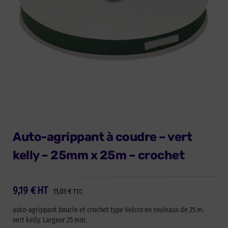
Auto-agrippant à coudre – vert
kelly – 25mm x 25m – crochet
9,19
€
HT
11,03
€
TTC
auto-agrippant boucle et crochet type Velcro en rouleaux de 25 m.
vert kelly. Largeur 25 mm.