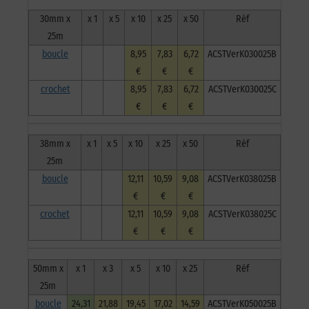
30mm x
x 1
x 5
x 10
x 25
x 50
Réf
25m
boucle
8,95
7,83
6,72
ACSTVerK030025B
€
€
€
crochet
8,95
7,83
6,72
ACSTVerK030025C
€
€
€
38mm x
x 1
x 5
x 10
x 25
x 50
Réf
25m
boucle
12,11
10,59
9,08
ACSTVerK038025B
€
€
€
crochet
12,11
10,59
9,08
ACSTVerK038025C
€
€
€
50mm x
x 1
x 3
x 5
x 10
x 25
Réf
25m
boucle
24,31
21,88
19,45
17,02
14,59
ACSTVerK050025B