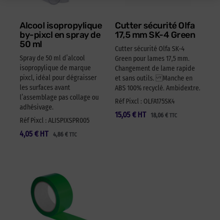
Alcool isopropylique
Cutter sécurité Olfa
by-pixcl en spray de
17,5 mm SK-4 Green
50 ml
Cutter sécurité Olfa SK-4
Spray de 50 ml d’alcool
Green pour lames 17,5 mm.
isopropylique de marque
Changement de lame rapide
pixcl, idéal pour dégraisser
et sans outils. Manche en
les surfaces avant
ABS 100% recyclé. Ambidextre.
l’assemblage pas collage ou
Réf Pixcl : OLFA175SK4
adhésivage.
15,05
€
HT
18,06
€
TTC
Réf Pixcl : ALISPIXSPR005
4,05
€
HT
4,86
€
TTC