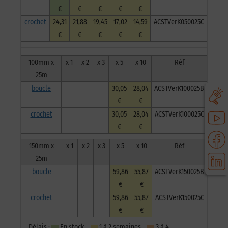
€
€
€
€
€
crochet
24,31
21,88
19,45
17,02
14,59
ACSTVerK050025C
€
€
€
€
€
100mm x
x 1
x 2
x 3
x 5
x 10
Réf
25m
boucle
30,05
28,04
ACSTVerK100025B
€
€
crochet
30,05
28,04
ACSTVerK100025C
€
€
150mm x
x 1
x 2
x 3
x 5
x 10
Réf
25m
boucle
59,86
55,87
ACSTVerK150025B
€
€
crochet
59,86
55,87
ACSTVerK150025C
€
€
Délais :
En stock
1 à 2 semaines
3 à 4