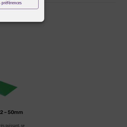
s préférences
622 – 50mm
rès puissant, se