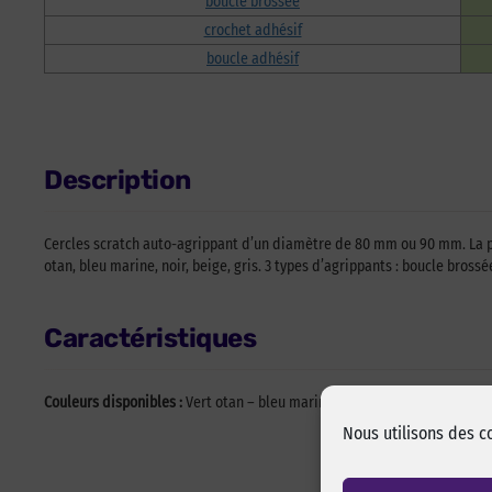
boucle brossée
crochet adhésif
boucle adhésif
Description
Cercles scratch auto-agrippant d’un diamètre de 80 mm ou 90 mm. La part
otan, bleu marine, noir, beige, gris. 3 types d’agrippants : boucle bros
Caractéristiques
Couleurs disponibles :
Vert otan – bleu marine – noir – beige – Gris
Nous utilisons des c