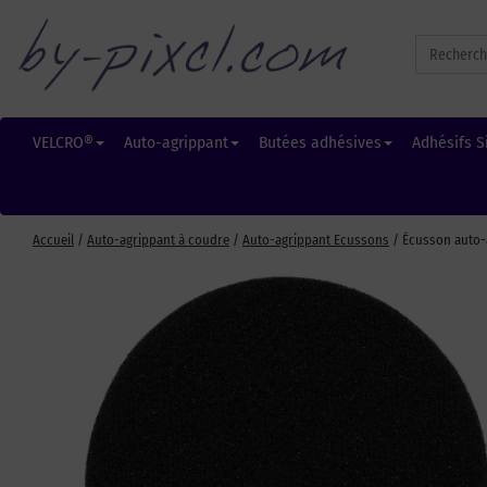
Search
for:
VELCRO®
Auto-agrippant
Butées adhésives
Adhésifs S
Accueil
/
Auto-agrippant à coudre
/
Auto-agrippant Ecussons
/ Écusson auto-a