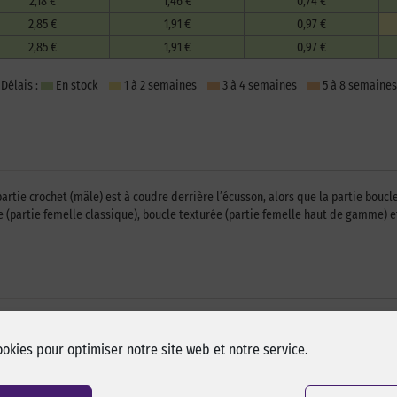
2,18 €
1,46 €
0,74 €
2,85 €
1,91 €
0,97 €
2,85 €
1,91 €
0,97 €
Délais :
En stock
1 à 2 semaines
3 à 4 semaines
5 à 8 semaines
ie crochet (mâle) est à coudre derrière l’écusson, alors que la partie boucle (
sée (partie femelle classique), boucle texturée (partie femelle haut de gamme) e
ookies pour optimiser notre site web et notre service.