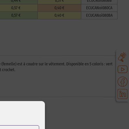
0,44 €
0,31 €
ECUCNoi080BB
0,57 €
0,40 €
ECUCANoi080CA
0,57 €
0,40 €
ECUCANoi080BA
femelle) est à coudre sur le vêtement. Disponible en 5 coloris : vert
t crochet.