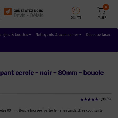
0
CONTACTEZ NOUS
Devis - Délais
COMPTE
PANIER
angles & boucles
Nettoyants & accessoires
Découpe laser
pant cercle – noir – 80mm – boucle
ètre 80 mm. Boucle brossée (partie femelle standard) se coud sur le