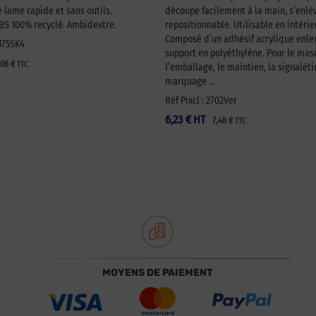
lame rapide et sans outils.
découpe facilement à la main, s’enlèv
 100% recyclé. Ambidextre.
repositionnable. Utilisable en intérie
Composé d’un adhésif acrylique enlev
A175SK4
support en polyéthylène. Pour le ma
,06
€
TTC
l’emballage, le maintien, la signaléti
marquage …
Réf Pixcl : 2702Ver
6,23
€
HT
7,48
€
TTC
MOYENS DE PAIEMENT