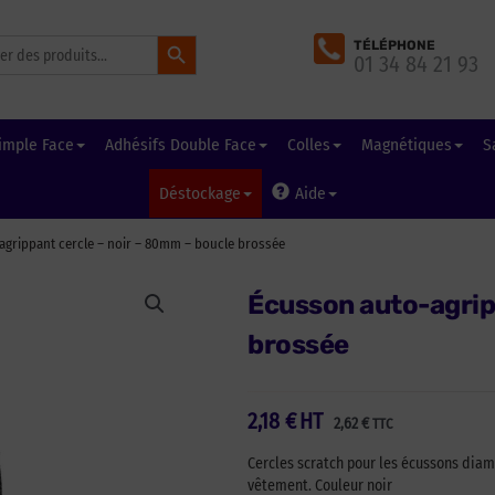
Search Button
TÉLÉPHONE
01 34 84 21 93
imple Face
Adhésifs Double Face
Colles
Magnétiques
S
Déstockage
Aide
grippant cercle – noir – 80mm – boucle brossée
Écusson auto-agrip
brossée
2,18
€
HT
2,62
€
TTC
Cercles scratch pour les écussons diam
vêtement. Couleur noir