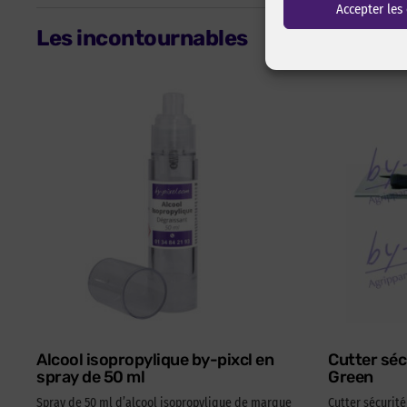
Accepter les
Les incontournables
Alcool isopropylique by-pixcl en
Cutter séc
spray de 50 ml
Green
Spray de 50 ml d’alcool isopropylique de marque
Cutter sécurit