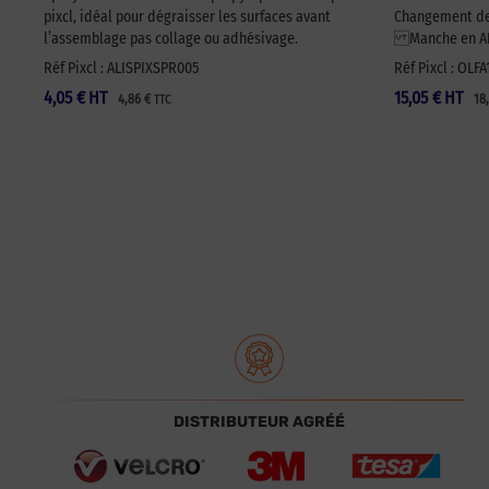
pixcl, idéal pour dégraisser les surfaces avant
Changement de 
l’assemblage pas collage ou adhésivage.
Manche en ABS
Réf Pixcl : ALISPIXSPR005
Réf Pixcl : OLF
4,05
€
HT
15,05
€
HT
4,86
€
18
TTC
DISTRIBUTEUR AGRÉÉ