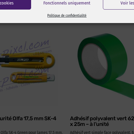
 cookies
Fonctionnels uniquement
Voir le
Politique de confidentialité
urité Olfa 17,5 mm SK-4
Adhésif polyvalent vert 
x 25m – à l’unité
é Olfa SK-4 Green pour lames 17,5 mm.
Adhésif vert simple face polyvalent, t