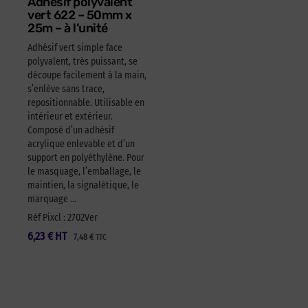
Adhésif polyvalent
vert 622 – 50mm x
25m – à l’unité
Adhésif vert simple face
polyvalent, très puissant, se
découpe facilement à la main,
s’enlève sans trace,
repositionnable. Utilisable en
intérieur et extérieur.
Composé d’un adhésif
acrylique enlevable et d’un
support en polyéthylène. Pour
le masquage, l’emballage, le
maintien, la signalétique, le
marquage …
Réf Pixcl : 2702Ver
6,23
€
HT
7,48
€
TTC