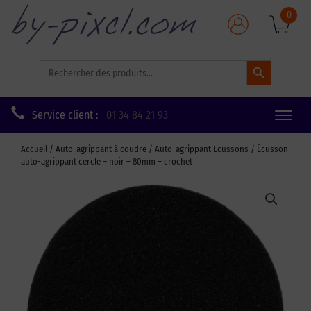
0
Search Button
Search
for:
Service client :
01 34 84 21 93
Toggle
naviga
Accueil
/
Auto-agrippant à coudre
/
Auto-agrippant Ecussons
/ Écusson
auto-agrippant cercle – noir – 80mm – crochet