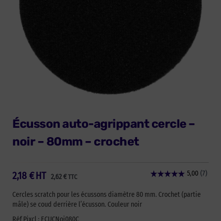
Écusson auto-agrippant cercle –
noir – 80mm – crochet
2,18
€
HT
2,62
€
TTC
Cercles scratch pour les écussons diamètre 80 mm. Crochet (partie
mâle) se coud derrière l’écusson. Couleur noir
Réf Pixcl : ECUCNoi080C