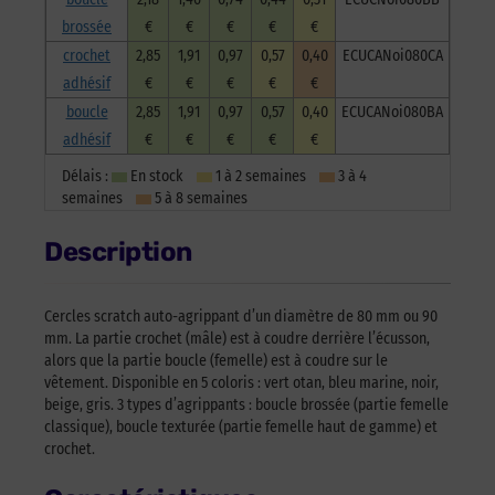
brossée
€
€
€
€
€
crochet
2,85
1,91
0,97
0,57
0,40
ECUCANoi080CA
adhésif
€
€
€
€
€
boucle
2,85
1,91
0,97
0,57
0,40
ECUCANoi080BA
adhésif
€
€
€
€
€
Délais :
En stock
1 à 2 semaines
3 à 4
semaines
5 à 8 semaines
Description
Cercles scratch auto-agrippant d’un diamètre de 80 mm ou 90
mm. La partie crochet (mâle) est à coudre derrière l’écusson,
alors que la partie boucle (femelle) est à coudre sur le
vêtement. Disponible en 5 coloris : vert otan, bleu marine, noir,
beige, gris. 3 types d’agrippants : boucle brossée (partie femelle
classique), boucle texturée (partie femelle haut de gamme) et
crochet.